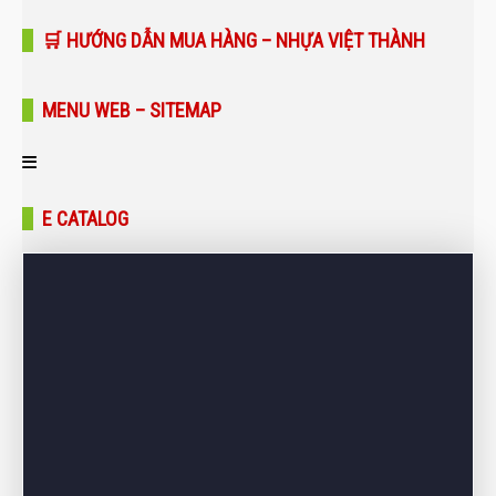
🛒 HƯỚNG DẪN MUA HÀNG – NHỰA VIỆT THÀNH
MENU WEB – SITEMAP
Trang chủ
E CATALOG
Giới thiệu
Sản phẩm
Bảng giá
Dự án – Công trình
Tin tức – Blog