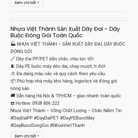
»
Xem chi tiết
Nhựa Việt Thành Sản Xuất Dây Đai – Dây
Buộc Đóng Gói Toàn Quốc
🏭 NHỰA VIỆT THÀNH – SẢN XUẤT DÂY ĐAI, DÂY BUỘC
ĐÓNG GÓI
🔗 Dây đai PP/PET bền chắc, chịu lực tốt
🧵 Dây PE buộc máy dẻo dai, chạy mượt, ít đứt
🎨 Đa dạng màu sắc và quy cách theo yêu cầu
📦 Phù hợp nhà máy, kho hàng, logistics và đóng gói
nông sản
🚚 Sẵn hàng Hà Nội & TP.HCM – giao nhanh toàn quốc
☎️ Hotline: 0938 806 222
Nhựa Việt Thành – Vững Chất Lượng – Chắc Niềm Tin.
#DayDaiPP #DayDaiPET #DayPEBuocMay
#DayBuocDongGoi #NhuaVietThanh
»
Xem chi tiết