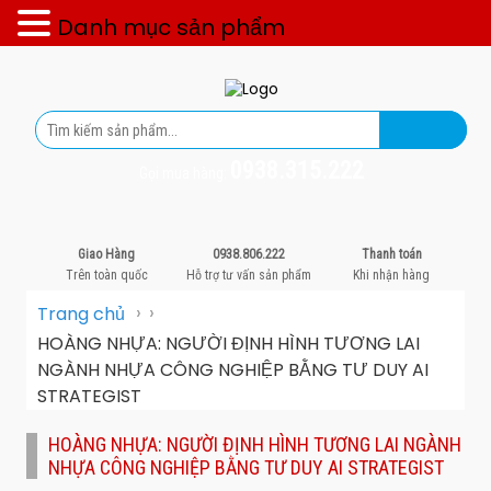
Danh mục sản phẩm
0938.315.222
Gọi mua hàng:
Giao Hàng
0938.806.222
Thanh toán
Trên toàn quốc
Hỗ trợ tư vấn sản phẩm
Khi nhận hàng
›
›
Trang chủ
HOÀNG NHỰA: NGƯỜI ĐỊNH HÌNH TƯƠNG LAI
NGÀNH NHỰA CÔNG NGHIỆP BẰNG TƯ DUY AI
STRATEGIST
HOÀNG NHỰA: NGƯỜI ĐỊNH HÌNH TƯƠNG LAI NGÀNH
NHỰA CÔNG NGHIỆP BẰNG TƯ DUY AI STRATEGIST