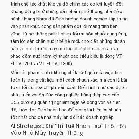
trình chế tác khắt khe và độ chính xác cơ khí tuyệt đối.
Không dừng lại ở những sản phẩm phổ thông, nhà điều
hành Hoàng Nhựa đã định hướng doanh nghiệp tập trung
vào phân khúc dòng sản phẩm cốt lõi mang tính bền
vững: từ hệ thống pallet nhựa tối ưu hóa chuỗi cung ứng,
tấm lót sàn chăn nuôi thế hệ mới, cho đến những dự án
bảo vệ môi trường quy mô lớn như phao chắn rác và
phao đầm nuôi tôm kỹ thuật cao (tiêu biểu là dòng VT-
FLOAT200 và VT-FLOAT1300).
Mỗi sản phẩm ra đời không chỉ là kết quả của việc tính
toán tỷ trọng vật liệu một cách chuẩn xác, mà còn là bài
toán tối ưu hóa chi phí sản xuất. Điển hình như các dự án
phát triển khuôn đúc công nghiệp bằng thép cao cấp
C55, dưới sự quản trị nghiêm ngặt về dòng vốn và tiến
độ, luôn đạt đích hoàn hảo để mang lại biên lợi nhuận
tốt nhất cho cả nhà máy lẫn đối tác doanh nghiệp.
AI Strategist: Khi “Trí Tuệ Nhân Tạo” Thổi Hồn
Vào Nhà Máy Truyền Thống