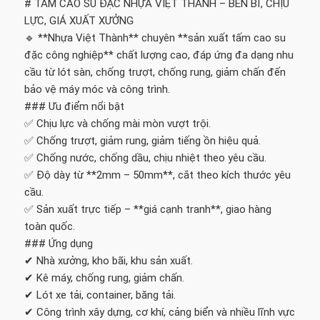
# TẤM CAO SU ĐẶC NHỰA VIỆT THÀNH – BỀN BỈ, CHỊU
LỰC, GIÁ XUẤT XƯỞNG
🔹 **Nhựa Việt Thành** chuyên **sản xuất tấm cao su
đặc công nghiệp** chất lượng cao, đáp ứng đa dạng nhu
cầu từ lót sàn, chống trượt, chống rung, giảm chấn đến
bảo vệ máy móc và công trình.
### Ưu điểm nổi bật
✅ Chịu lực và chống mài mòn vượt trội.
✅ Chống trượt, giảm rung, giảm tiếng ồn hiệu quả.
✅ Chống nước, chống dầu, chịu nhiệt theo yêu cầu.
✅ Độ dày từ **2mm – 50mm**, cắt theo kích thước yêu
cầu.
✅ Sản xuất trực tiếp – **giá cạnh tranh**, giao hàng
toàn quốc.
### Ứng dụng
✔ Nhà xưởng, kho bãi, khu sản xuất.
✔ Kê máy, chống rung, giảm chấn.
✔ Lót xe tải, container, băng tải.
✔ Công trình xây dựng, cơ khí, cảng biển và nhiều lĩnh vực