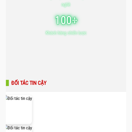
nghề
100+
Khách hàng chiến lược
ĐỐI TÁC TIN CẬY