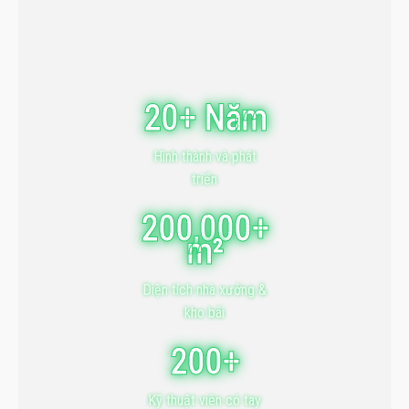
20+ Năm
Hình thành và phát
triển
200,000+
m²
Diện tích nhà xưởng &
kho bãi
200+
Kỹ thuật viên có tay