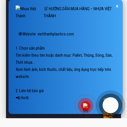
🛒 HƯỚNG DẪN MUA HÀNG – NHỰA VIỆT
THÀNH
🌐 Website: vietthanhplastics.com

1. Chọn sản phẩm

Tìm kiếm theo tên hoặc danh mục: Pallet, Thùng, Sóng, Sàn, 
Thớt nhựa…

Xem hình ảnh, kích thước, chất liệu, ứng dụng trực tiếp trên 
website.

2. Liên hệ báo giá

📲 Hotline/Zalo: 0938 806 222

📨 Email: viettha