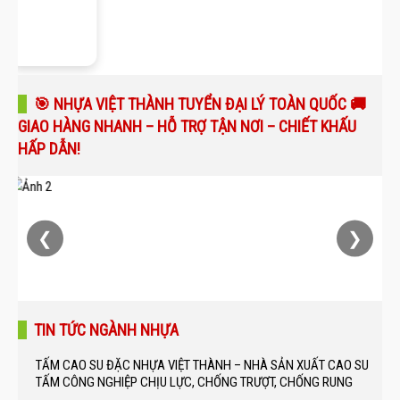
🎯 NHỰA VIỆT THÀNH TUYỂN ĐẠI LÝ TOÀN QUỐC 🚚
GIAO HÀNG NHANH – HỖ TRỢ TẬN NƠI – CHIẾT KHẤU
HẤP DẪN!
❮
❯
TIN TỨC NGÀNH NHỰA
TẤM CAO SU ĐẶC NHỰA VIỆT THÀNH – NHÀ SẢN XUẤT CAO SU
TẤM CÔNG NGHIỆP CHỊU LỰC, CHỐNG TRƯỢT, CHỐNG RUNG