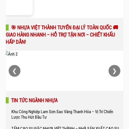
🎯 NHỰA VIỆT THÀNH TUYỂN ĐẠI LÝ TOÀN QUỐC 🚚
GIAO HÀNG NHANH – HỖ TRỢ TẬN NƠI – CHIẾT KHẤU
HẤP DẪN!
❮
❯
TIN TỨC NGÀNH NHỰA
Khu Công Nghiệp Lam Sơn Sao Vàng Thanh Hóa – Vị Trí Chiến
Lược Thu Hút Đầu Tư
TẤM CAO SU ĐẶC NHỰA VIỆT THÀNH – NHÀ SẢN XUẤT CAO SU