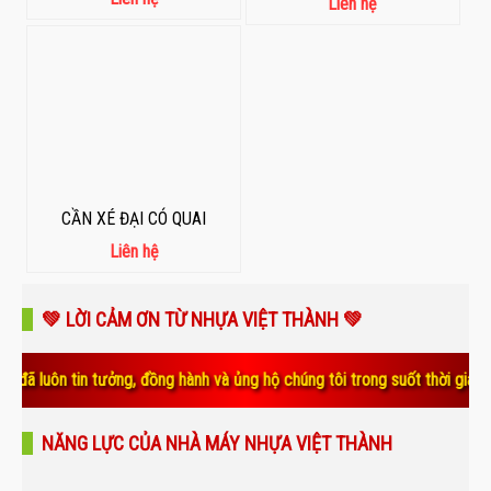
Liên hệ
CẦN XÉ ĐẠI CÓ QUAI
Liên hệ
💚 LỜI CẢM ƠN TỪ NHỰA VIỆT THÀNH 💚
tin tưởng, đồng hành và ủng hộ chúng tôi trong suốt thời gian qua. Sự 
NĂNG LỰC CỦA NHÀ MÁY NHỰA VIỆT THÀNH