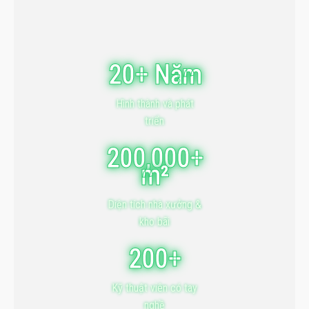
20+ Năm
Hình thành và phát
triển
200,000+
m²
Diện tích nhà xưởng &
kho bãi
200+
Kỹ thuật viên có tay
nghề