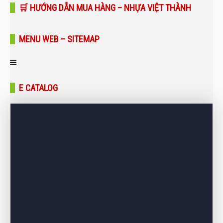
🛒 HƯỚNG DẪN MUA HÀNG – NHỰA VIỆT THÀNH
MENU WEB – SITEMAP
Trang chủ
E CATALOG
Giới thiệu
Sản phẩm
Bảng giá
Dự án – Công trình
Tin tức – Blog