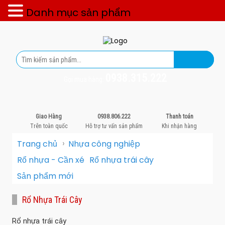
Danh mục sản phẩm
0938.315.222
Gọi mua hàng:
Giao Hàng
0938.806.222
Thanh toán
Trên toàn quốc
Hỗ trợ tư vấn sản phẩm
Khi nhận hàng
›
Trang chủ
Nhựa công nghiệp
Rổ nhựa - Cần xé
Rổ nhựa trái cây
Sản phẩm mới
Rổ Nhựa Trái Cây
Rổ nhựa trái cây