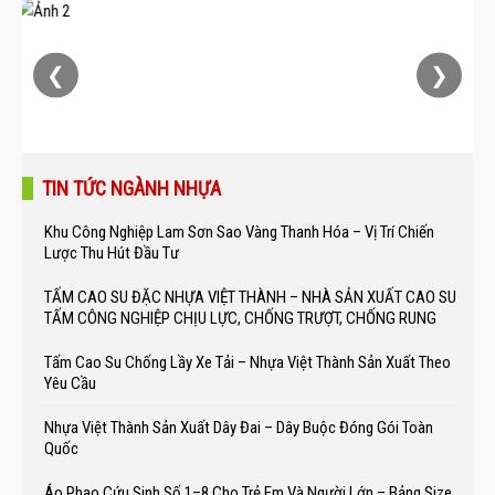
❮
❯
TIN TỨC NGÀNH NHỰA
Khu Công Nghiệp Lam Sơn Sao Vàng Thanh Hóa – Vị Trí Chiến
Lược Thu Hút Đầu Tư
TẤM CAO SU ĐẶC NHỰA VIỆT THÀNH – NHÀ SẢN XUẤT CAO SU
TẤM CÔNG NGHIỆP CHỊU LỰC, CHỐNG TRƯỢT, CHỐNG RUNG
Tấm Cao Su Chống Lầy Xe Tải – Nhựa Việt Thành Sản Xuất Theo
Yêu Cầu
Nhựa Việt Thành Sản Xuất Dây Đai – Dây Buộc Đóng Gói Toàn
Quốc
Áo Phao Cứu Sinh Số 1–8 Cho Trẻ Em Và Người Lớn – Bảng Size,