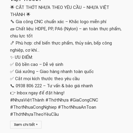
🌟 CẮT THỚT NHỰA THEO YÊU CẦU – NHỰA VIỆT
THÀNH 🌟
🔧 Gia công CNC chuẩn xác – Khắc logo miễn phí
🧱 Chất liệu: HDPE, PP, PA6 (Nylon) – an toàn thực phẩm,
chịu lực tốt
🍤 Phù hợp: chế biến thực phẩm, thủy sản, bếp công
nghiệp, cơ khí…
✨ ƯU ĐIỂM:
✅ Độ bền cao – Dễ vệ sinh
✅ Giá xưởng – Giao hàng nhanh toàn quốc
✅ Cắt mọi kích thước theo yêu cầu
📞 0938 806 222 – Tư vấn & báo giá nhanh
👉 Inbox ngay để đặt hàng!
#NhựaViệtThành #ThớtNhựa #GiaCongCNC
#ThotNhuaCongNghiep #ThotNhuaAnToan
#ThớtNhựaTheoYêuCầu
»
Xem chi tiết