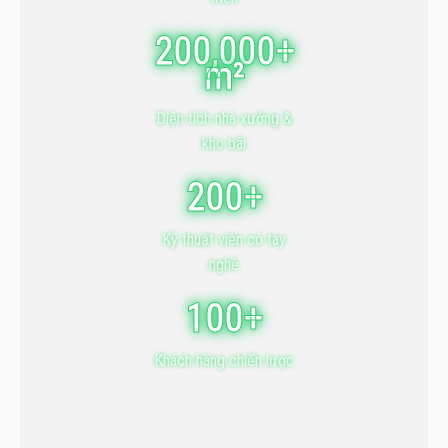
200,000+
m²
Diện tích nhà xưởng &
kho bãi
200+
Kỹ thuật viên có tay
nghề
100+
Khách hàng chiến lược