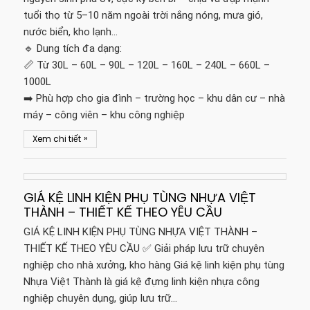
tuổi thọ từ 5–10 năm ngoài trời nắng nóng, mưa gió,
nước biển, kho lạnh…
🔹 Dung tích đa dạng:
📏 Từ 30L – 60L – 90L – 120L – 160L – 240L – 660L –
1000L
➡️ Phù hợp cho gia đình – trường học – khu dân cư – nhà
máy – công viên – khu công nghiệp
»
Xem chi tiết
GIÁ KỆ LINH KIỆN PHỤ TÙNG NHỰA VIỆT
THÀNH – THIẾT KẾ THEO YÊU CẦU
GIÁ KỆ LINH KIỆN PHỤ TÙNG NHỰA VIỆT THÀNH –
THIẾT KẾ THEO YÊU CẦU ✅ Giải pháp lưu trữ chuyên
nghiệp cho nhà xưởng, kho hàng Giá kệ linh kiện phụ tùng
Nhựa Việt Thành là giá kệ đựng linh kiện nhựa công
nghiệp chuyên dụng, giúp lưu trữ…