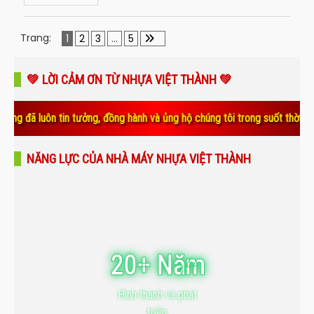
Trang:
1
2
3
…
5
💚 LỜI CẢM ƠN TỪ NHỰA VIỆT THÀNH 💚
 tin tưởng, đồng hành và ủng hộ chúng tôi trong suốt thời gian qua. Sự
NĂNG LỰC CỦA NHÀ MÁY NHỰA VIỆT THÀNH
20+ Năm
Hình thành và phát
triển