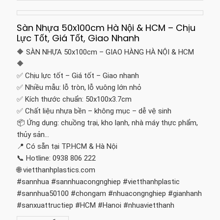
Sàn Nhựa 50x100cm Hà Nội & HCM – Chịu
Lực Tốt, Giá Tốt, Giao Nhanh
🔶 SÀN NHỰA 50x100cm – GIAO HÀNG HÀ NỘI & HCM
🔶
✅ Chịu lực tốt – Giá tốt – Giao nhanh
✅ Nhiều mẫu: lỗ tròn, lỗ vuông lớn nhỏ
✅ Kích thước chuẩn: 50x100x3.7cm
✅ Chất liệu nhựa bền – không mục – dễ vệ sinh
📦 Ứng dụng: chuồng trại, kho lạnh, nhà máy thực phẩm,
thủy sản…
📍 Có sẵn tại TP.HCM & Hà Nội
📞 Hotline: 0938 806 222
🌐 vietthanhplastics.com
#sannhua #sannhuacongnghiep #vietthanhplastic
#sannhua50100 #chongam #nhuacongnghiep #gianhanh
#sanxuattructiep #HCM #Hanoi #nhuavietthanh