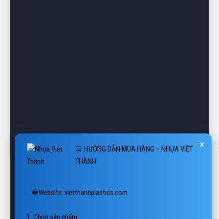
×
🛒 HƯỚNG DẪN MUA HÀNG – NHỰA VIỆT
THÀNH
🌐 Website: vietthanhplastics.com

1. Chọn sản phẩm

Tìm kiếm theo tên hoặc danh mục: Pallet, Thùng, Sóng, Sàn, 