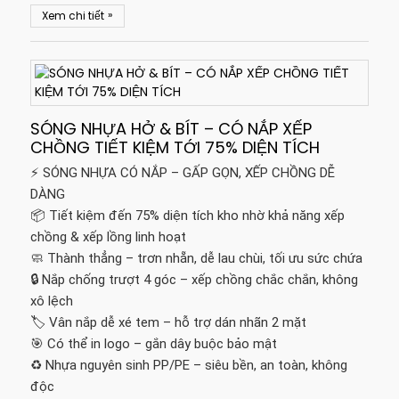
»
Xem chi tiết
SÓNG NHỰA HỞ & BÍT – CÓ NẮP XẾP
CHỒNG TIẾT KIỆM TỚI 75% DIỆN TÍCH
⚡ SÓNG NHỰA CÓ NẮP – GẤP GỌN, XẾP CHỒNG DỄ
DÀNG
📦 Tiết kiệm đến 75% diện tích kho nhờ khả năng xếp
chồng & xếp lồng linh hoạt
🧼 Thành thẳng – trơn nhẵn, dễ lau chùi, tối ưu sức chứa
🔒 Nắp chống trượt 4 góc – xếp chồng chắc chắn, không
xô lệch
🏷️ Vân nắp dễ xé tem – hỗ trợ dán nhãn 2 mặt
🎯 Có thể in logo – gắn dây buộc bảo mật
♻️ Nhựa nguyên sinh PP/PE – siêu bền, an toàn, không
độc