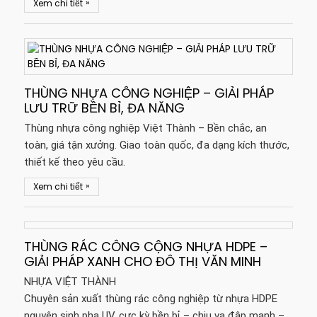
»
Xem chi tiết
THÙNG NHỰA CÔNG NGHIỆP – GIẢI PHÁP
LƯU TRỮ BỀN BỈ, ĐA NĂNG
Thùng nhựa công nghiệp Việt Thành – Bền chắc, an
toàn, giá tận xưởng. Giao toàn quốc, đa dạng kích thước,
thiết kế theo yêu cầu.
»
Xem chi tiết
THÙNG RÁC CÔNG CỘNG NHỰA HDPE –
GIẢI PHÁP XANH CHO ĐÔ THỊ VĂN MINH
NHỰA VIỆT THÀNH
Chuyên sản xuất thùng rác công nghiệp từ nhựa HDPE
nguyên sinh pha UV, cực kỳ bền bỉ – chịu va đập mạnh –