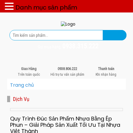
Danh mục sản phẩm
0938.315.222
Gọi mua hàng:
Giao Hàng
0938.806.222
Thanh toán
Trên toàn quốc
Hỗ trợ tư vấn sản phẩm
Khi nhận hàng
Trang chủ
Dịch Vụ
Quy Trình Đúc Sản Phẩm Nhựa Bằng Ép
Phun – Giải Pháp Sản Xuất Tối Ưu Tại Nhựa
Việt Thành