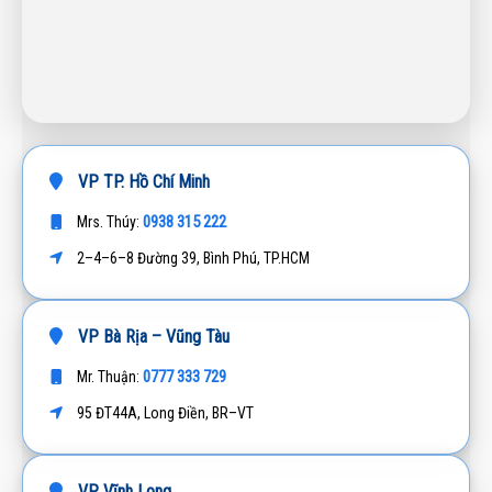
VP TP. Hồ Chí Minh
0938 315 222
Mrs. Thúy:
2–4–6–8 Đường 39, Bình Phú, TP.HCM
VP Bà Rịa – Vũng Tàu
0777 333 729
Mr. Thuận:
95 ĐT44A, Long Điền, BR–VT
VP Vĩnh Long