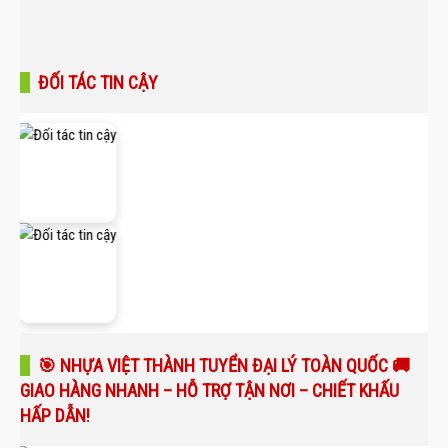
ĐỐI TÁC TIN CẬY
🎯 NHỰA VIỆT THÀNH TUYỂN ĐẠI LÝ TOÀN QUỐC 🚚
GIAO HÀNG NHANH – HỖ TRỢ TẬN NƠI – CHIẾT KHẤU
HẤP DẪN!