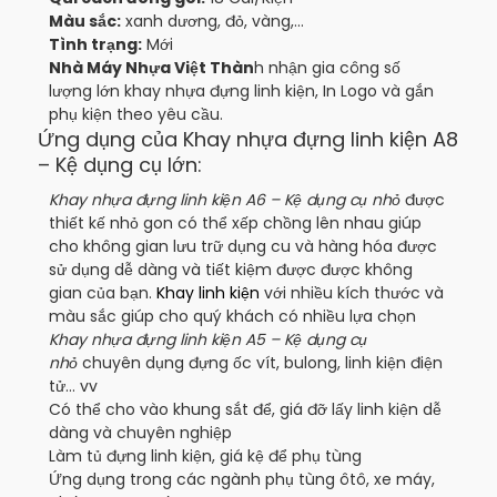
Màu sắc:
xanh dương, đỏ, vàng,…
Tình trạng:
Mới
Nhà Máy Nhựa Việt Thàn
h nhận gia công số
lượng lớn khay nhựa đựng linh kiện, In Logo và gắn
phụ kiện theo yêu cầu.
Ứng dụng của Khay nhựa đựng linh kiện A8
– Kệ dụng cụ lớn:
Khay nhựa đựng linh kiện A6 – Kệ dụng cụ nhỏ
được
thiết kế nhỏ gon có thể xếp chồng lên nhau giúp
cho không gian lưu trữ dụng cu và hàng hóa được
sử dụng dễ dàng và tiết kiệm được được không
gian của bạn.
Khay linh kiện
với nhiều kích thước và
màu sắc giúp cho quý khách có nhiều lựa chọn
Khay nhựa đựng linh kiện A5 – Kệ dụng cụ
nhỏ
chuyên dụng đựng ốc vít, bulong, linh kiện điện
tử… vv
Có thể cho vào khung sắt để, giá đỡ lấy linh kiện dễ
dàng và chuyên nghiệp
Làm tủ đựng linh kiện, giá kệ để phụ tùng
Ứng dụng trong các ngành phụ tùng ôtô, xe máy,