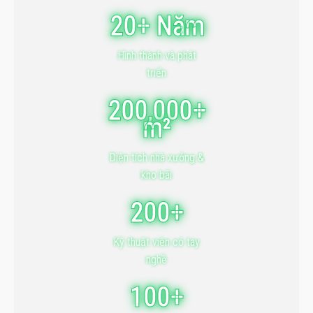
20+ Năm
Hình thành và phát
triển
200,000+
m²
Diện tích nhà xưởng &
kho bãi
200+
Kỹ thuật viên có tay
nghề
100+