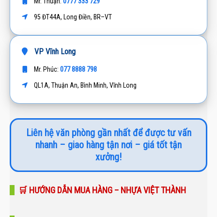
0777 333 729
Mr. Thuận:
95 ĐT44A, Long Điền, BR–VT
VP Vĩnh Long
077 8888 798
Mr. Phúc:
QL1A, Thuận An, Bình Minh, Vĩnh Long
Liên hệ văn phòng gần nhất để được tư vấn
nhanh – giao hàng tận nơi – giá tốt tận
xưởng!
🛒 HƯỚNG DẪN MUA HÀNG – NHỰA VIỆT THÀNH