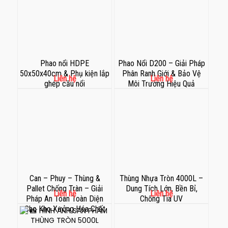
Phao nổi HDPE
Phao Nổi D200 – Giải Pháp
50x50x40cm & Phụ kiện lắp
Phân Ranh Giới & Bảo Vệ
Liên hệ
Liên hệ
ghép cầu nổi
Môi Trường Hiệu Quả
Can – Phuy – Thùng &
Thùng Nhựa Tròn 4000L –
Pallet Chống Tràn – Giải
Dung Tích Lớn, Bền Bỉ,
Liên hệ
Liên hệ
Pháp An Toàn Toàn Diện
Chống Tia UV
Cho Kho Xưởng Hóa Chất