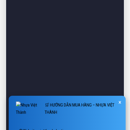
×
🛒 HƯỚNG DẪN MUA HÀNG – NHỰA VIỆT
THÀNH
🌐 Website: vietthanhplastics.com
