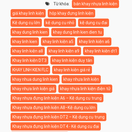
Từ khóa:
bán khay nhựa linh kiện
giá khay linh kiện
hộp khay đựng linh kiện
Kệ dụng cụ lớn
kệ dụng cụ nhỏ
kệ dụng cụ đại
khay dung linh kien
khay dung linh kien dien tu
khay linh kien
khay linh kiện a5
khay linh kiện a6
khay linh kiện a8
khay linh kiện a9
khay linh kiện dt1
Khay linh kiện DT3
khay linh kiện duy tân
KHAY LINH KIEN FLC
khay linh kiện giá rẻ
khay nhua dung linh kien
khay nhựa linh kiện
khay nhựa linh kiện giá
khay nhựa linh kiện điện tử
Khay nhựa đựng linh kiện A6 – Kệ dụng cụ trung
Khay nhựa đựng linh kiện A8–Kệ dụng cụ lớn
Khay nhựa đựng linh kiện DT2 – Kệ dụng cụ trung
Khay nhựa đựng linh kiện DT4 - Kệ dụng cụ đại