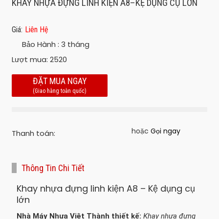
KHAY NHỰA ĐỰNG LINH KIỆN A8–KỆ DỤNG CỤ LỚN
Giá:
Liên Hệ
Bảo Hành :
3 tháng
Lượt mua:
2520
ĐẶT MUA NGAY
(Giao hàng toàn quốc)
hoặc
Gọi ngay
Thanh toán:
Thông Tin Chi Tiết
Khay nhựa đựng linh kiện A8 – Kệ dụng cụ
lớn
Nhà Máy Nhựa Việt Thành thiết kế:
Khay nhựa đựng