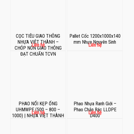
CỌC TIÊU GIAO THÔNG
Pallet Cốc 1200x1000x140
NHỰA VIỆT THÀNH –
mm Nhựa Nguyên Sinh
Liên hệ
Liên hệ
CHÓP NÓN GIAO THÔNG
ĐẠT CHUẨN TCVN
PHAO NỔI KẸP ỐNG
Phao Nhựa Ranh Giới –
UHMWPE (500 – 800 –
Phao Chắn Rác LLDPE
Liên hệ
Liên hệ
1000) | NHỰA VIỆT THÀNH
D400