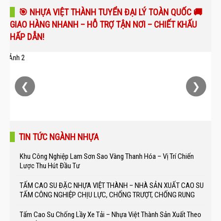
🎯 NHỰA VIỆT THÀNH TUYỂN ĐẠI LÝ TOÀN QUỐC 🚚
GIAO HÀNG NHANH – HỖ TRỢ TẬN NƠI – CHIẾT KHẤU
HẤP DẪN!
❮
❯
TIN TỨC NGÀNH NHỰA
Khu Công Nghiệp Lam Sơn Sao Vàng Thanh Hóa – Vị Trí Chiến
Lược Thu Hút Đầu Tư
TẤM CAO SU ĐẶC NHỰA VIỆT THÀNH – NHÀ SẢN XUẤT CAO SU
TẤM CÔNG NGHIỆP CHỊU LỰC, CHỐNG TRƯỢT, CHỐNG RUNG
Tấm Cao Su Chống Lầy Xe Tải – Nhựa Việt Thành Sản Xuất Theo