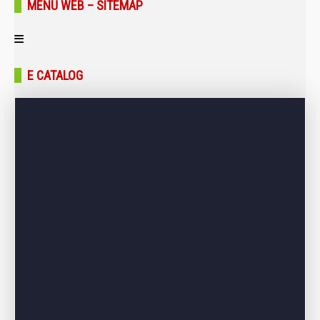
MENU WEB – SITEMAP
Trang chủ
E CATALOG
Giới thiệu
Sản phẩm
Bảng giá
Dự án – Công trình
Tin tức – Blog
Liên hệ