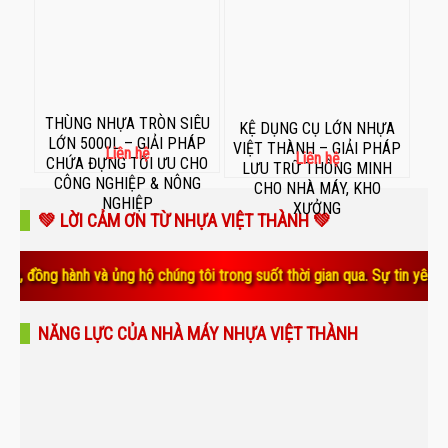
THÙNG NHỰA TRÒN SIÊU
KỆ DỤNG CỤ LỚN NHỰA
LỚN 5000L – GIẢI PHÁP
VIỆT THÀNH – GIẢI PHÁP
Liên hệ
Liên hệ
CHỨA ĐỰNG TỐI ƯU CHO
LƯU TRỮ THÔNG MINH
CÔNG NGHIỆP & NÔNG
CHO NHÀ MÁY, KHO
NGHIỆP
XƯỞNG
💚 LỜI CẢM ƠN TỪ NHỰA VIỆT THÀNH 💚
nh và ủng hộ chúng tôi trong suốt thời gian qua. Sự tin yêu và gắn bó 
NĂNG LỰC CỦA NHÀ MÁY NHỰA VIỆT THÀNH