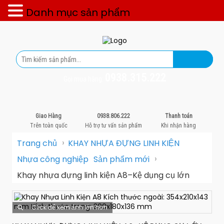
Danh mục sản phẩm
0938.315.222
Gọi mua hàng:
Giao Hàng
0938.806.222
Thanh toán
Trên toàn quốc
Hỗ trợ tư vấn sản phẩm
Khi nhận hàng
›
Trang chủ
KHAY NHỰA ĐỰNG LINH KIỆN
›
Nhựa công nghiệp
Sản phẩm mới
Khay nhựa đựng linh kiện A8–Kệ dụng cụ lớn
Click để xem ảnh lớn hơn