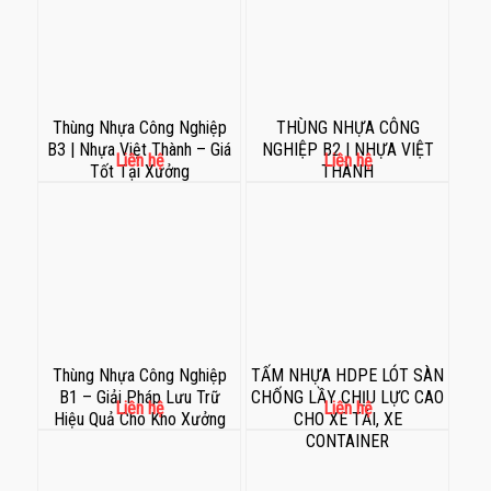
Thùng Nhựa Công Nghiệp
THÙNG NHỰA CÔNG
B3 | Nhựa Việt Thành – Giá
NGHIỆP B2 | NHỰA VIỆT
Liên hệ
Liên hệ
Tốt Tại Xưởng
THÀNH
Thùng Nhựa Công Nghiệp
TẤM NHỰA HDPE LÓT SÀN
B1 – Giải Pháp Lưu Trữ
CHỐNG LẦY CHỊU LỰC CAO
Liên hệ
Liên hệ
Hiệu Quả Cho Kho Xưởng
CHO XE TẢI, XE
CONTAINER