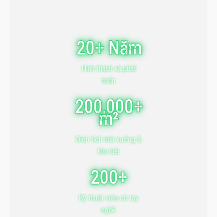
20+ Năm
Hình thành và phát
triển
200,000+
m²
Diện tích nhà xưởng &
kho bãi
200+
Kỹ thuật viên có tay
nghề