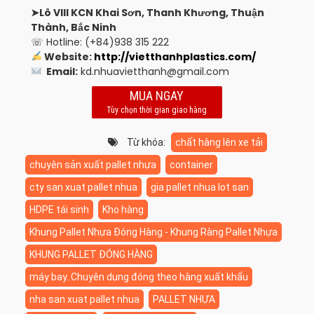
➤Lô VIII KCN Khai Sơn, Thanh Khương, Thuận
Thành, Bắc Ninh
☏ Hotline: (+84)938 315 222
Website:
http://vietthanhplastics.com/
Email:
kd.nhuavietthanh@gmail.com
MUA NGAY
Tùy chọn thời gian giao hàng
Từ khóa:
chất hàng lên xe tải
chuyên sản xuất pallet nhựa
container
cty san xuat pallet nhua
gia pallet nhua lot san
HDPE tái sinh
Kho hàng
Khung Pallet Nhựa Đóng Hàng - Khung Ràng Pallet Nhựa
KHUNG PALLET ĐÓNG HÀNG
máy bay..Chuyên dụng đóng theo hàng xuất khẩu
nha san xuat pallet nhua
PALLET NHỰA