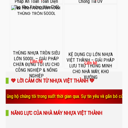
Pháp An Toàn Toàn Diện
Chống Tia UV
Cho Kho Xưởng Hóa Chất
THÙNG NHỰA TRÒN SIÊU
KỆ DỤNG CỤ LỚN NHỰA
LỚN 5000L – GIẢI PHÁP
VIỆT THÀNH – GIẢI PHÁP
Liên hệ
Liên hệ
CHỨA ĐỰNG TỐI ƯU CHO
LƯU TRỮ THÔNG MINH
CÔNG NGHIỆP & NÔNG
CHO NHÀ MÁY, KHO
NGHIỆP
XƯỞNG
💚 LỜI CẢM ƠN TỪ NHỰA VIỆT THÀNH 💚
chúng tôi trong suốt thời gian qua. Sự tin yêu và gắn bó của quý vị ch
NĂNG LỰC CỦA NHÀ MÁY NHỰA VIỆT THÀNH