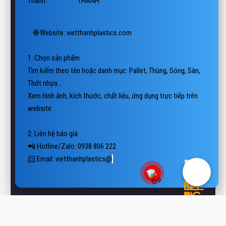
🌐 Website: vietthanhplastics.com

1. Chọn sản phẩm

Tìm kiếm theo tên hoặc danh mục: Pallet, Thùng, Sóng, Sàn, 
Thớt nhựa…

Xem hình ảnh, kích thước, chất liệu, ứng dụng trực tiếp trên 
website.

2. Liên hệ báo giá

📲 Hotline/Zalo: 0938 806 222

📨 Email: vietthanhplastics@gmail.com

👉 Hoặc chat Zalo (góc phải m