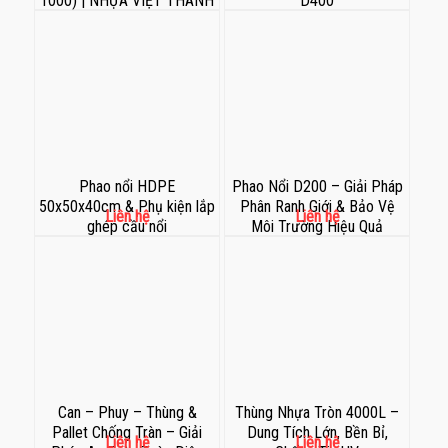
1000) | NHỰA VIỆT THÀNH
D400
Phao nổi HDPE
Phao Nổi D200 – Giải Pháp
50x50x40cm & Phụ kiện lắp
Phân Ranh Giới & Bảo Vệ
Liên hệ
Liên hệ
ghép cầu nổi
Môi Trường Hiệu Quả
Can – Phuy – Thùng &
Thùng Nhựa Tròn 4000L –
Pallet Chống Tràn – Giải
Dung Tích Lớn, Bền Bỉ,
Liên hệ
Liên hệ