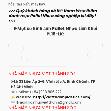
hỏa, tàu biển, máy bay..
>>> Quý khách hàng có thể tham khảo thêm
danh mục Pallet Nhựa công nghiệp tại đây!
<<<
▶️Một số hình ảnh Pallet Nhựa Liền Khối
PL18-LK
:
➖➖➖➖➖➖➖➖➖➖➖➖➖➖➖➖➖➖
NHÀ MÁY NHỰA VIỆT THÀNH SỐ 1
➤Lô 33 Liên Ấp 2-6, Vĩnh Lộc A, Bình Chánh, TP
Hồ Chí Minh
☏ Hotline: (+84)938 806 222
Website:
http://vietthanhplastics.com/
Email:
kd.nhuavietthanh@gmail.com
NHÀ MÁY NHỰA VIỆT THÀNH SỐ 2