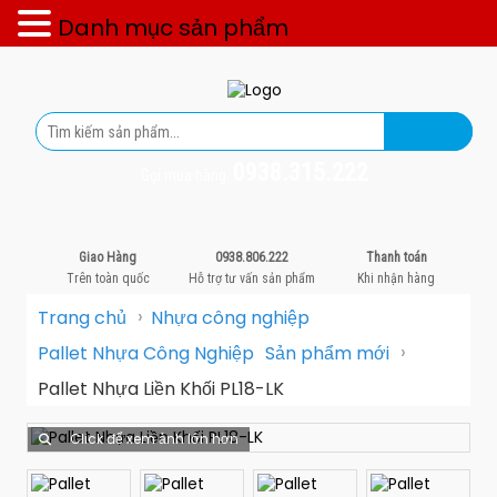
Danh mục sản phẩm
0938.315.222
Gọi mua hàng:
Giao Hàng
0938.806.222
Thanh toán
Trên toàn quốc
Hỗ trợ tư vấn sản phẩm
Khi nhận hàng
›
Trang chủ
Nhựa công nghiệp
›
Pallet Nhựa Công Nghiệp
Sản phẩm mới
Pallet Nhựa Liền Khối PL18-LK
Click để xem ảnh lớn hơn