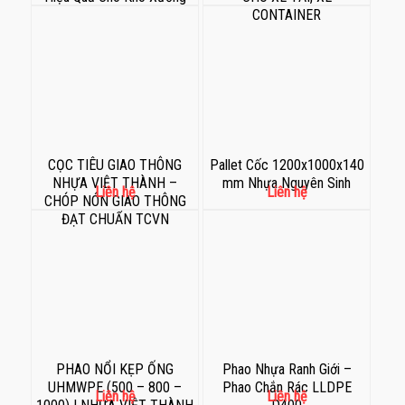
CONTAINER
CỌC TIÊU GIAO THÔNG
Pallet Cốc 1200x1000x140
NHỰA VIỆT THÀNH –
mm Nhựa Nguyên Sinh
Liên hệ
Liên hệ
CHÓP NÓN GIAO THÔNG
ĐẠT CHUẨN TCVN
PHAO NỔI KẸP ỐNG
Phao Nhựa Ranh Giới –
UHMWPE (500 – 800 –
Phao Chắn Rác LLDPE
Liên hệ
Liên hệ