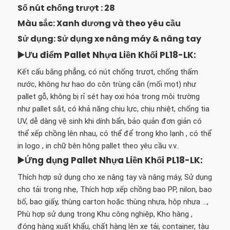
Số nút chống trượt : 28
Màu sắc: Xanh dương và theo yêu cầu
Sử dụng: Sử dụng xe nâng máy & nâng tay
▶️Ưu điểm Pallet Nhựa Liền Khối PL18-LK
:
Kết cấu bằng phẳng, có nút chống trượt, chống thấm
nước, không hư hao do côn trùng cắn (mối mọt) như
pallet gỗ, không bị rỉ sét hay oxi hóa trong môi trường
như pallet sắt, có khả năng chịu lực, chịu nhiệt, chống tia
UV, dễ dàng vệ sinh khi dính bẩn, bảo quản đơn giản có
thể xếp chồng lên nhau, có thể để trong kho lạnh , có thể
in logo , in chữ bên hông pallet theo yêu cầu v.v..
▶️Ứng dụng Pallet Nhựa Liền Khối PL18-LK
:
Thích hợp sử dụng cho xe nâng tay và nâng máy, Sử dụng
cho tải trọng nhẹ, Thích hợp xếp chồng bao PP, nilon, bao
bố, bao giấy, thùng carton hoặc thùng nhựa, hộp nhựa …,
Phù hợp sử dụng trong Khu công nghiệp, Kho hàng ,
đóng hàng xuất khẩu, chất hàng lên xe tải, container, tàu