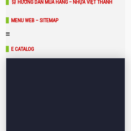
🛒 HƯỚNG DẪN MUA HÀNG – NHỰA VIỆT THÀNH
MENU WEB – SITEMAP
Trang chủ
E CATALOG
Giới thiệu
Sản phẩm
Bảng giá
Dự án – Công trình
Tin tức – Blog