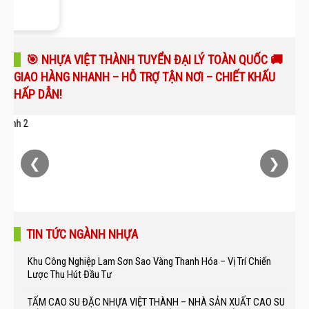
🎯 NHỰA VIỆT THÀNH TUYỂN ĐẠI LÝ TOÀN QUỐC 🚚
GIAO HÀNG NHANH – HỖ TRỢ TẬN NƠI – CHIẾT KHẤU
HẤP DẪN!
❮
❯
TIN TỨC NGÀNH NHỰA
Khu Công Nghiệp Lam Sơn Sao Vàng Thanh Hóa – Vị Trí Chiến
Lược Thu Hút Đầu Tư
TẤM CAO SU ĐẶC NHỰA VIỆT THÀNH – NHÀ SẢN XUẤT CAO SU