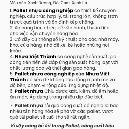
Màu sắc: Xanh Dương, Đỏ, Cam, Xanh Lá
1.
Pallet nhựa công nghiệp
có thiết kế chuyên
nghiệp, cấu trúc hợp lý, tải trọng lớn, không trơn
trượt quá trình và ổn định xếp chồng.
2. Xe nâng bốn chiều, dễ vận hành, thuận tiện
cho việc vận chuyển hàng hóa.
3. Có đầy đủ thông số kỹ thuật cho các nhà máy,
kho, cửa hàng, nhà để xe, kệ hoặc những nơi
khác.
4.
Nhựa Việt Thành
có công nghệ sản xuất, gia
công tiên tiến để đáp ứng sản xuất hàng loạt với
chất lượng cao và thời gian giao hàng.
5.
Pallet nhựa công nghiệp
của
Nhựa Việt
Thành
có sức đề kháng tác động mạnh mẽ và
độ bền, phạm vi rộng của ứng dụng nhiệt độ.
6.
Pallet nhựa
Chịu được axit, kiềm, độ ẩm hoặc
ăn mòn; Áp dụng trong nhiều dịp đặc biệt.
7.
Pallet nhựa
tải quá công suất có nghĩa là bao
nhiêu tấn hàng hóa sẽ phá vỡ các pallet. vượt
quá tải pallet sẽ tuổi thọ sẽ rất ngắn.
Vì vậy công bố tải trọng Pallet, công suất tiêu