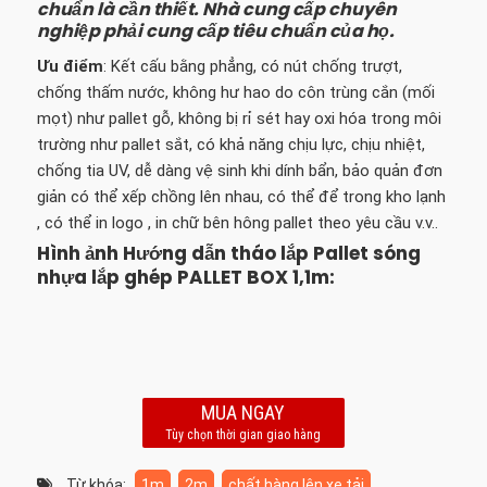
chuẩn là cần thiết. Nhà cung cấp chuyên
nghiệp phải cung cấp tiêu chuẩn của họ.
Ưu điểm
: Kết cấu bằng phẳng, có nút chống trượt,
chống thấm nước, không hư hao do côn trùng cắn (mối
mọt) như pallet gỗ, không bị rỉ sét hay oxi hóa trong môi
trường như pallet sắt, có khả năng chịu lực, chịu nhiệt,
chống tia UV, dễ dàng vệ sinh khi dính bẩn, bảo quản đơn
giản có thể xếp chồng lên nhau, có thể để trong kho lạnh
, có thể in logo , in chữ bên hông pallet theo yêu cầu v.v..
Hình ảnh Hướng dẫn tháo lắp Pallet sóng
nhựa lắp ghép PALLET BOX 1,1m:
MUA NGAY
Tùy chọn thời gian giao hàng
Từ khóa:
1m
2m
chất hàng lên xe tải