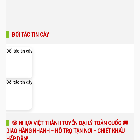
ĐỐI TÁC TIN CẬY
🎯 NHỰA VIỆT THÀNH TUYỂN ĐẠI LÝ TOÀN QUỐC 🚚
GIAO HÀNG NHANH – HỖ TRỢ TẬN NƠI – CHIẾT KHẤU
HẤP DẪN!