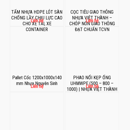
TẤM NHỰA HDPE LÓT SÀN
CỌC TIÊU GIAO THÔNG
CHỐNG LẦY CHỊU LỰC CAO
NHỰA VIỆT THÀNH –
Liên hệ
Liên hệ
CHO XE TẢI, XE
CHÓP NÓN GIAO THÔNG
CONTAINER
ĐẠT CHUẨN TCVN
Pallet Cốc 1200x1000x140
PHAO NỔI KẸP ỐNG
mm Nhựa Nguyên Sinh
UHMWPE (500 – 800 –
Liên hệ
Liên hệ
1000) | NHỰA VIỆT THÀNH