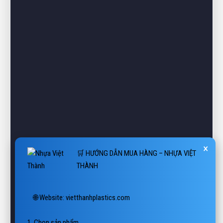
×
🛒 HƯỚNG DẪN MUA HÀNG – NHỰA VIỆT
THÀNH
🌐 Website: vietthanhplastics.com

1. Chọn sản phẩm

Tìm kiếm theo tên hoặc danh mục: Pallet, Thùng, Sóng, Sàn, 