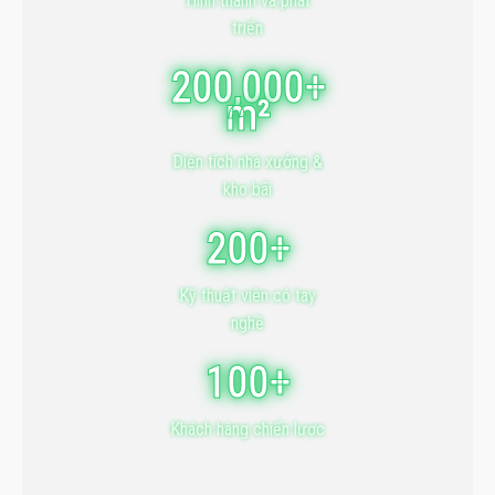
Hình thành và phát
triển
200,000+
m²
Diện tích nhà xưởng &
kho bãi
200+
Kỹ thuật viên có tay
nghề
100+
Khách hàng chiến lược