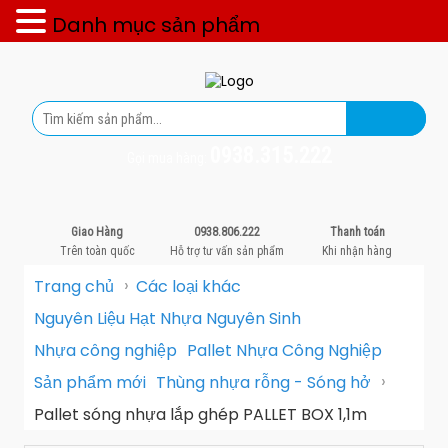
Danh mục sản phẩm
0938.315.222
Gọi mua hàng:
Giao Hàng
0938.806.222
Thanh toán
Trên toàn quốc
Hỗ trợ tư vấn sản phẩm
Khi nhận hàng
›
Trang chủ
Các loại khác
Nguyên Liệu Hạt Nhựa Nguyên Sinh
Nhựa công nghiệp
Pallet Nhựa Công Nghiệp
›
Sản phẩm mới
Thùng nhựa rỗng - Sóng hở
Pallet sóng nhựa lắp ghép PALLET BOX 1,1m