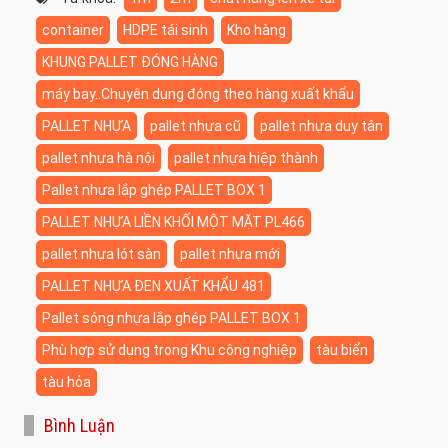
container
HDPE tái sinh
Kho hàng
KHUNG PALLET ĐÓNG HÀNG
máy bay..Chuyên dụng đóng theo hàng xuất khẩu
PALLET NHỰA
pallet nhựa cũ
pallet nhựa duy tân
pallet nhựa hà nội
pallet nhựa hiệp thành
Pallet nhựa lắp ghép PALLET BOX 1
PALLET NHỰA LIỀN KHỐI MỘT MẶT PL466
pallet nhựa lót sàn
pallet nhựa mới
PALLET NHỰA ĐEN XUẤT KHẨU 481
Pallet sóng nhựa lắp ghép PALLET BOX 1
Phù hợp sử dụng trong Khu công nghiệp
tàu biển
tàu hỏa
Bình Luận