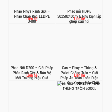
Phao Nhựa Ranh Giới –
Phao nổi HDPE
Phao Chắn Rác LLDPE
50x50x40cm & Phụ kiện lắp
Liên hệ
Liên hệ
D400
ghép cầu nổi
Phao Nổi D200 – Giải Pháp
Can – Phuy – Thùng &
Phân Ranh Giới & Bảo Vệ
Pallet Chống Tràn – Giải
Liên hệ
Liên hệ
Môi Trường Hiệu Quả
Pháp An Toàn Toàn Diện
Cho Kho Xưởng Hóa Chất