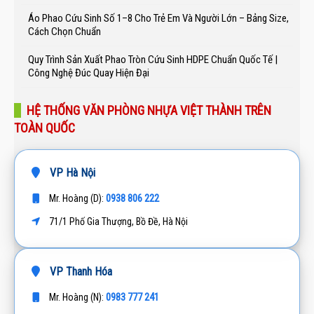
Áo Phao Cứu Sinh Số 1–8 Cho Trẻ Em Và Người Lớn – Bảng Size,
Cách Chọn Chuẩn
Quy Trình Sản Xuất Phao Tròn Cứu Sinh HDPE Chuẩn Quốc Tế |
Công Nghệ Đúc Quay Hiện Đại
HỆ THỐNG VĂN PHÒNG NHỰA VIỆT THÀNH TRÊN
TOÀN QUỐC
VP Hà Nội
0938 806 222
Mr. Hoàng (D):
71/1 Phố Gia Thượng, Bồ Đề, Hà Nội
VP Thanh Hóa
0983 777 241
Mr. Hoàng (N):