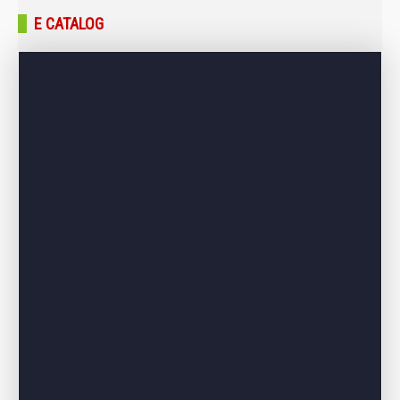
Trang chủ
E CATALOG
Giới thiệu
Sản phẩm
Bảng giá
Dự án – Công trình
Tin tức – Blog
Liên hệ