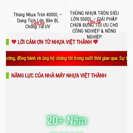
THÙNG NHỰA TRÒN SIÊU
Thùng Nhựa Tròn 4000L –
LỚN 5000L – GIẢI PHÁP
Dung Tích Lớn, Bền Bỉ,
Liên hệ
Liên hệ
CHỨA ĐỰNG TỐI ƯU CHO
Chống Tia UV
CÔNG NGHIỆP & NÔNG
NGHIỆP
💚 LỜI CẢM ƠN TỪ NHỰA VIỆT THÀNH 💚
g hành và ủng hộ chúng tôi trong suốt thời gian qua. Sự tin yêu và gắn
NĂNG LỰC CỦA NHÀ MÁY NHỰA VIỆT THÀNH
20+ Năm