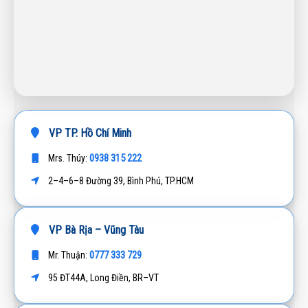
VP TP. Hồ Chí Minh
0938 315 222
Mrs. Thúy:
2–4–6–8 Đường 39, Bình Phú, TP.HCM
VP Bà Rịa – Vũng Tàu
0777 333 729
Mr. Thuận:
95 ĐT44A, Long Điền, BR–VT