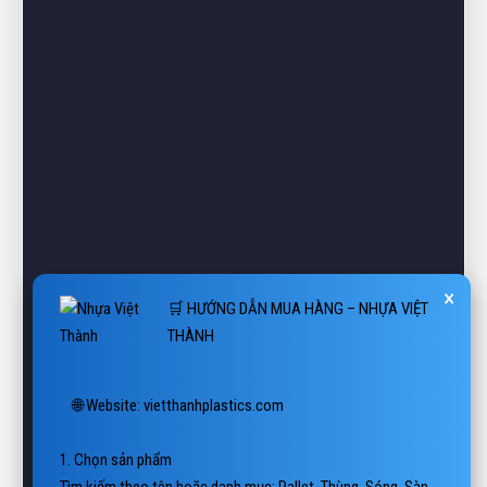
×
🛒 HƯỚNG DẪN MUA HÀNG – NHỰA VIỆT
THÀNH
🌐 Website: vietthanhplastics.com

1. Chọn sản phẩm

Tìm kiếm theo tên hoặc danh mục: Pallet, Thùng, Sóng, Sàn, 
Thớt nhựa…
