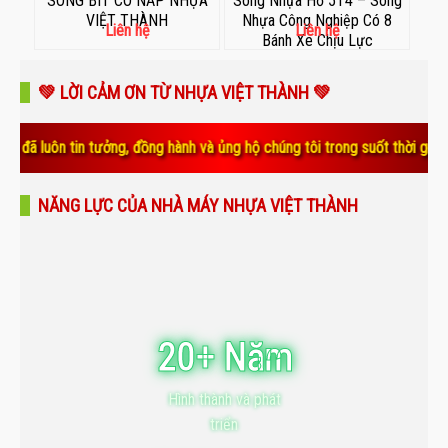
SÓNG BÍT CÓ NẮP NHỰA
Sóng Nhựa Hở 5T4 – Sóng
VIỆT THÀNH
Nhựa Công Nghiệp Có 8
Liên hệ
Liên hệ
Bánh Xe Chịu Lực
💚 LỜI CẢM ƠN TỪ NHỰA VIỆT THÀNH 💚
 tưởng, đồng hành và ủng hộ chúng tôi trong suốt thời gian qua. Sự tin
NĂNG LỰC CỦA NHÀ MÁY NHỰA VIỆT THÀNH
20+ Năm
Hình thành và phát
triển