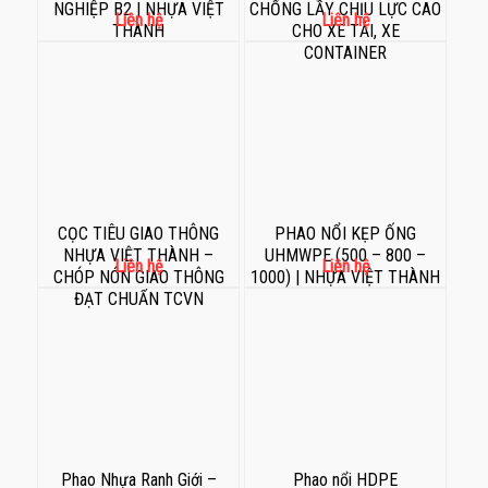
NGHIỆP B2 | NHỰA VIỆT
CHỐNG LẦY CHỊU LỰC CAO
Liên hệ
Liên hệ
THÀNH
CHO XE TẢI, XE
CONTAINER
CỌC TIÊU GIAO THÔNG
PHAO NỔI KẸP ỐNG
NHỰA VIỆT THÀNH –
UHMWPE (500 – 800 –
Liên hệ
Liên hệ
CHÓP NÓN GIAO THÔNG
1000) | NHỰA VIỆT THÀNH
ĐẠT CHUẨN TCVN
Phao Nhựa Ranh Giới –
Phao nổi HDPE