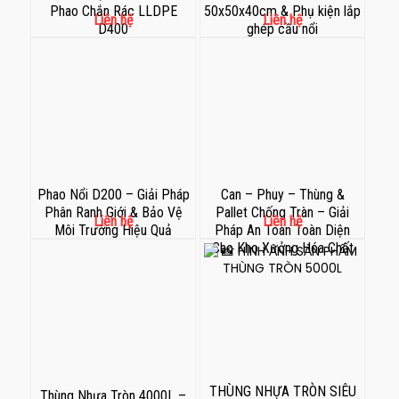
Phao Chắn Rác LLDPE
50x50x40cm & Phụ kiện lắp
Liên hệ
Liên hệ
D400
ghép cầu nổi
Phao Nổi D200 – Giải Pháp
Can – Phuy – Thùng &
Phân Ranh Giới & Bảo Vệ
Pallet Chống Tràn – Giải
Liên hệ
Liên hệ
Môi Trường Hiệu Quả
Pháp An Toàn Toàn Diện
Cho Kho Xưởng Hóa Chất
THÙNG NHỰA TRÒN SIÊU
Thùng Nhựa Tròn 4000L –