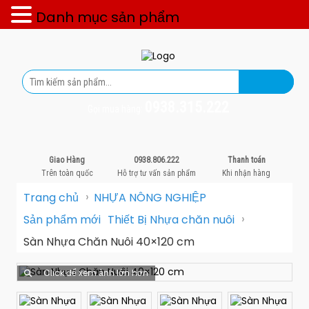
Danh mục sản phẩm
0938.315.222
Gọi mua hàng:
Giao Hàng
0938.806.222
Thanh toán
Trên toàn quốc
Hỗ trợ tư vấn sản phẩm
Khi nhận hàng
›
Trang chủ
NHỰA NÔNG NGHIỆP
›
Sản phẩm mới
Thiết Bị Nhựa chăn nuôi
Sàn Nhựa Chăn Nuôi 40×120 cm
Click để xem ảnh lớn hơn