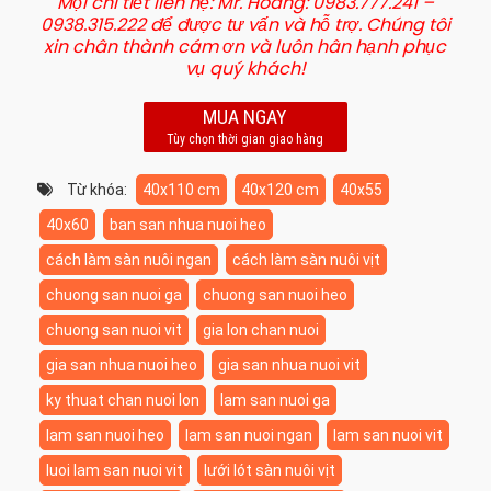
Mọi chi tiết liên hệ: Mr. Hoàng: 0983.777.241 –
0938.315.222 để được tư vấn và hỗ trợ. Chúng tôi
xin chân thành cám ơn và luôn hân hạnh phục
vụ quý khách!
MUA NGAY
Tùy chọn thời gian giao hàng
Từ khóa:
40x110 cm
40x120 cm
40x55
40x60
ban san nhua nuoi heo
cách làm sàn nuôi ngan
cách làm sàn nuôi vịt
chuong san nuoi ga
chuong san nuoi heo
chuong san nuoi vit
gia lon chan nuoi
gia san nhua nuoi heo
gia san nhua nuoi vit
ky thuat chan nuoi lon
lam san nuoi ga
lam san nuoi heo
lam san nuoi ngan
lam san nuoi vit
luoi lam san nuoi vit
lưới lót sàn nuôi vịt