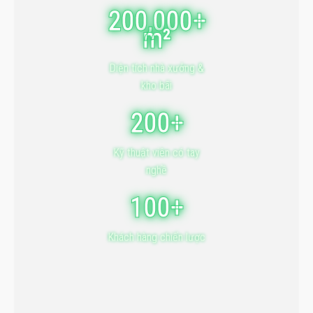
200,000+
m²
Diện tích nhà xưởng &
kho bãi
200+
Kỹ thuật viên có tay
nghề
100+
Khách hàng chiến lược