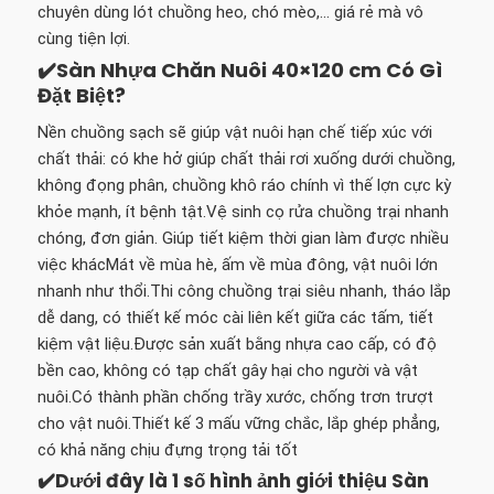
chuyên dùng lót chuồng heo, chó mèo,… giá rẻ mà vô
cùng tiện lợi.
✔️Sàn Nhựa Chăn Nuôi 40×120 cm Có Gì
Đặt Biệt?
Nền chuồng sạch sẽ giúp vật nuôi hạn chế tiếp xúc với
chất thải: có khe hở giúp chất thải rơi xuống dưới chuồng,
không đọng phân, chuồng khô ráo chính vì thế lợn cực kỳ
khỏe mạnh, ít bệnh tật.Vệ sinh cọ rửa chuồng trại nhanh
chóng, đơn giản. Giúp tiết kiệm thời gian làm được nhiều
việc khácMát về mùa hè, ấm về mùa đông, vật nuôi lớn
nhanh như thổi.Thi công chuồng trại siêu nhanh, tháo lắp
dễ dang, có thiết kế móc cài liên kết giữa các tấm, tiết
kiệm vật liệu.Được sản xuất bằng nhựa cao cấp, có độ
bền cao, không có tạp chất gây hại cho người và vật
nuôi.Có thành phần chống trầy xước, chống trơn trượt
cho vật nuôi.Thiết kế 3 mấu vững chắc, lắp ghép phẳng,
có khả năng chịu đựng trọng tải tốt
✔️Dưới đây là 1 số hình ảnh giới thiệu Sàn