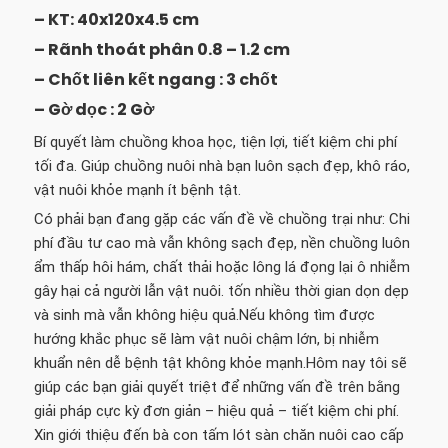
– KT: 40x120x4.5 cm
– Rãnh thoát phân 0.8 – 1.2 cm
– Chốt liên kết ngang : 3 chốt
– Gờ dọc : 2 Gờ
Bí quyết làm chuồng khoa học, tiện lợi, tiết kiệm chi phí
tối đa. Giúp chuồng nuôi nhà bạn luôn sạch đẹp, khô ráo,
vật nuôi khỏe mạnh ít bệnh tật.
Có phải bạn đang gặp các vấn đề về chuồng trại như: Chi
phí đầu tư cao mà vẫn không sạch đẹp, nền chuồng luôn
ẩm thấp hôi hám, chất thải hoặc lông lá đọng lại ô nhiễm
gây hại cả người lẫn vật nuôi. tốn nhiều thời gian dọn dẹp
và sinh mà vẫn không hiệu quả.Nếu không tìm được
hướng khắc phục sẽ làm vật nuôi chậm lớn, bị nhiễm
khuẩn nên dễ bệnh tật không khỏe mạnh.Hôm nay tôi sẽ
giúp các bạn giải quyết triệt để những vấn đề trên bằng
giải pháp cực kỳ đơn giản – hiệu quả – tiết kiệm chi phí.
Xin giới thiệu đến bà con tấm lót sàn chăn nuôi cao cấp