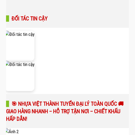
ĐỐI TÁC TIN CẬY
🎯 NHỰA VIỆT THÀNH TUYỂN ĐẠI LÝ TOÀN QUỐC 🚚
GIAO HÀNG NHANH – HỖ TRỢ TẬN NƠI – CHIẾT KHẤU
HẤP DẪN!