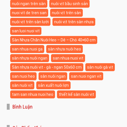
nuôi ngan trên sàn
nuôi vịt bầu sinh sản
nuoi vit de tren san
nuôi vịt trên sàn
nuôi vịt trên sàn lưới
nuôi vịt trên sàn nhựa
san luoi nuoi vit
Sàn Nhựa Chăn Nuôi Heo – Dê – Chó 40×60 cm
san nhua nuoi ga
sàn nhựa nuôi heo
sàn nhựa nuôi ngan
san nhua nuoi vit
Sàn nhựa nuôi vịt - gà - ngan 50x60 cm
sàn nuôi gà vịt
san nuoi heo
sàn nuôi ngan
san nuoi ngan vit
sàn nuôi vịt
sản xuất nuôi lợn
tam san nhua nuoi heo
thiết kế sàn nuôi vịt
Bình Luận