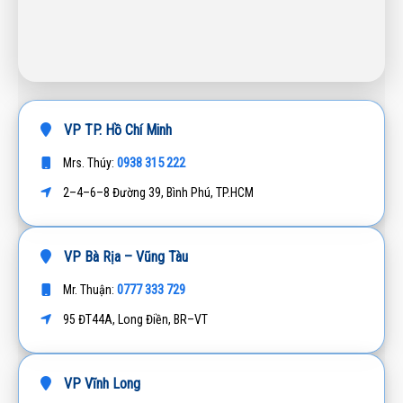
VP TP. Hồ Chí Minh
0938 315 222
Mrs. Thúy:
2–4–6–8 Đường 39, Bình Phú, TP.HCM
VP Bà Rịa – Vũng Tàu
0777 333 729
Mr. Thuận:
95 ĐT44A, Long Điền, BR–VT
VP Vĩnh Long