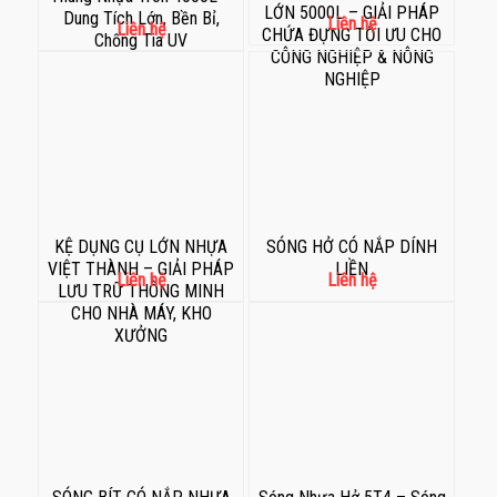
LỚN 5000L – GIẢI PHÁP
Dung Tích Lớn, Bền Bỉ,
Liên hệ
Liên hệ
CHỨA ĐỰNG TỐI ƯU CHO
Chống Tia UV
CÔNG NGHIỆP & NÔNG
NGHIỆP
KỆ DỤNG CỤ LỚN NHỰA
SÓNG HỞ CÓ NẮP DÍNH
VIỆT THÀNH – GIẢI PHÁP
LIỀN
Liên hệ
Liên hệ
LƯU TRỮ THÔNG MINH
CHO NHÀ MÁY, KHO
XƯỞNG