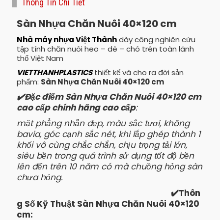
Thông Tin Chi Tiết
Sàn Nhựa Chăn Nuôi 40×120 cm
Nhà máy nhựa Việt Thành
dày công nghiên cứu
tập tính chăn nuôi heo – dê – chó trên toàn lãnh
thổ Việt Nam
VIETTHANHPLASTICS
thiết kế và cho ra đời sản
phẩm:
Sàn Nhựa Chăn Nuôi 40×120 cm
✔️Đặc điểm Sàn Nhựa Chăn Nuôi 40×120 cm
cao cấp chính hãng cao cấp
:
mặt phẳng nhẵn đẹp, màu sắc tươi, không
bavia, góc cạnh sắc nét, khi lắp ghép thành 1
khối vô cùng chắc chắn, chịu trọng tải lớn,
siêu bền trong quá trình sử dụng tốt độ bền
lên đến trên 10 năm có mà chuồng hỏng sàn
chưa hỏng.
✔️Thôn
g Số Kỹ Thuật Sàn Nhựa Chăn Nuôi 40×120
cm: