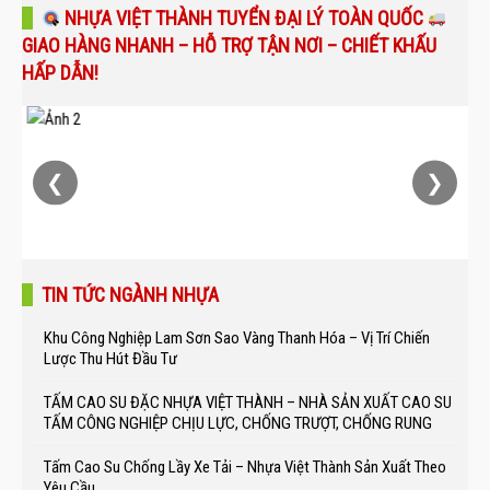
NHỰA VIỆT THÀNH TUYỂN ĐẠI LÝ TOÀN QUỐC
GIAO HÀNG NHANH – HỖ TRỢ TẬN NƠI – CHIẾT KHẤU
HẤP DẪN!
❮
❯
TIN TỨC NGÀNH NHỰA
Khu Công Nghiệp Lam Sơn Sao Vàng Thanh Hóa – Vị Trí Chiến
Lược Thu Hút Đầu Tư
TẤM CAO SU ĐẶC NHỰA VIỆT THÀNH – NHÀ SẢN XUẤT CAO SU
TẤM CÔNG NGHIỆP CHỊU LỰC, CHỐNG TRƯỢT, CHỐNG RUNG
Tấm Cao Su Chống Lầy Xe Tải – Nhựa Việt Thành Sản Xuất Theo
Yêu Cầu