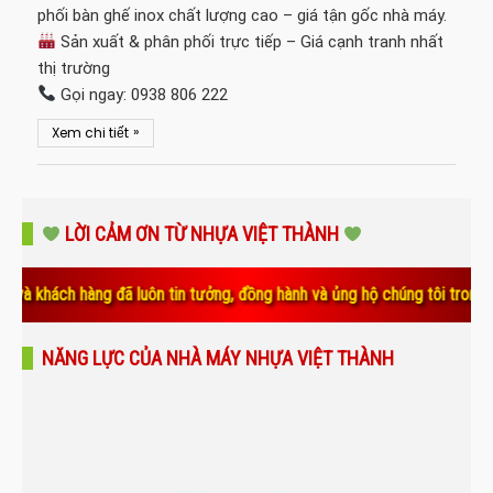
phối bàn ghế inox chất lượng cao – giá tận gốc nhà máy.
Sản xuất & phân phối trực tiếp – Giá cạnh tranh nhất
thị trường
Gọi ngay: 0938 806 222
»
Xem chi tiết
LỜI CẢM ƠN TỪ NHỰA VIỆT THÀNH
hàng đã luôn tin tưởng, đồng hành và ủng hộ chúng tôi trong suốt thời 
NĂNG LỰC CỦA NHÀ MÁY NHỰA VIỆT THÀNH