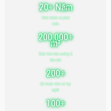
20+ Năm
Hình thành và phát
triển
200,000+
m²
Diện tích nhà xưởng &
kho bãi
200+
Kỹ thuật viên có tay
nghề
100+