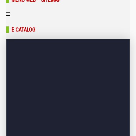
Trang chủ
E CATALOG
Giới thiệu
Sản phẩm
Bảng giá
Dự án – Công trình
Tin tức – Blog
Liên hệ