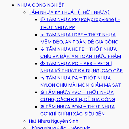
NHỰA CÔNG NGHIỆP
TẤM NHỰA KỸ THUẬT (THỚT NHỰA)
🟡 TẤM NHỰA PP (Polypropylene) –
THỚT NHỰA PP
🔸 TẤM NHỰA LDPE – THỚT NHỰA
MỀM DẺO, AN TOÀN, DỄ GIA CÔNG
🔷 TẤM NHỰA HDPE – THỚT NHỰA
CHỊU VA ĐẬP, AN TOÀN THỰC PHẨM
🌟 TẤM NHỰA PC – ABS – PETG |
NHỰA KỸ THUẬT ĐA DỤNG, CAO CẤP
🔧 TẤM NHỰA PA – THỚT NHỰA
NYLON CHỊU MÀI MÒN, GIẢM MA SÁT
⚙️ TẤM NHỰA PVC – THỚT NHỰA
CỨNG, CÁCH ĐIỆN, DỄ GIA CÔNG
⚙️ TẤM NHỰA POM – THỚT NHỰA
CƠ KHÍ CHÍNH XÁC, SIÊU BỀN
Hạt Nhựa Nguyên Sinh
Thùng Nhựa Đặc – Sóng Bít