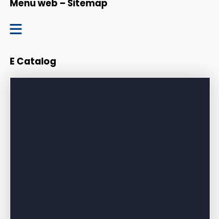
Menu web – Sitemap
Trang chủ
E Catalog
Giới thiệu
Sản phẩm
Bảng giá
Dự án – Công trình
Tin tức – Blog
Liên hệ