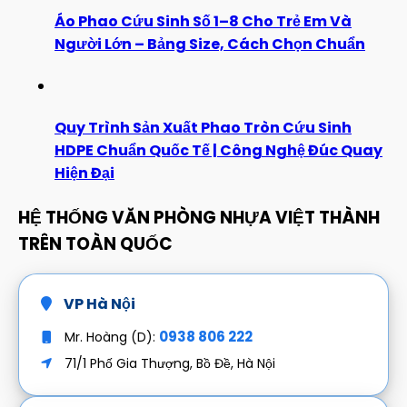
Áo Phao Cứu Sinh Số 1–8 Cho Trẻ Em Và
Người Lớn – Bảng Size, Cách Chọn Chuẩn
Quy Trình Sản Xuất Phao Tròn Cứu Sinh
HDPE Chuẩn Quốc Tế | Công Nghệ Đúc Quay
Hiện Đại
HỆ THỐNG VĂN PHÒNG NHỰA VIỆT THÀNH
TRÊN TOÀN QUỐC
VP Hà Nội
0938 806 222
Mr. Hoàng (D):
71/1 Phố Gia Thượng, Bồ Đề, Hà Nội