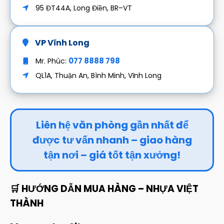
95 ĐT44A, Long Điền, BR–VT
VP Vĩnh Long
077 8888 798
Mr. Phúc:
QL1A, Thuận An, Bình Minh, Vĩnh Long
Liên hệ văn phòng gần nhất để
được tư vấn nhanh – giao hàng
tận nơi – giá tốt tận xưởng!
🛒 HƯỚNG DẪN MUA HÀNG – NHỰA VIỆT
THÀNH