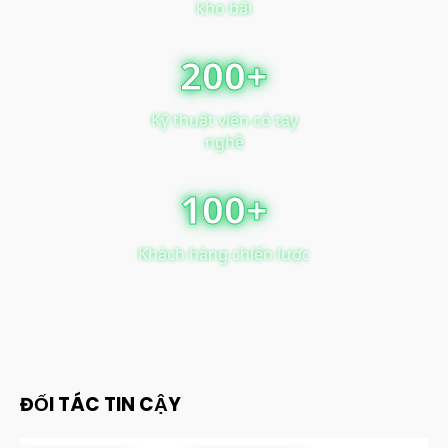
kho bãi
200+
Kỹ thuật viên có tay
nghề
100+
Khách hàng chiến lược
ĐỐI TÁC TIN CẬY