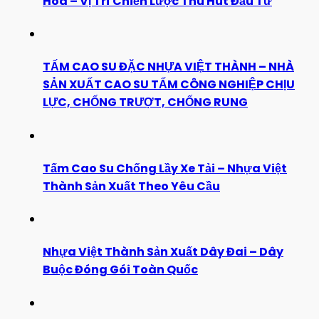
Hóa – Vị Trí Chiến Lược Thu Hút Đầu Tư
TẤM CAO SU ĐẶC NHỰA VIỆT THÀNH – NHÀ
SẢN XUẤT CAO SU TẤM CÔNG NGHIỆP CHỊU
LỰC, CHỐNG TRƯỢT, CHỐNG RUNG
Tấm Cao Su Chống Lầy Xe Tải – Nhựa Việt
Thành Sản Xuất Theo Yêu Cầu
Nhựa Việt Thành Sản Xuất Dây Đai – Dây
Buộc Đóng Gói Toàn Quốc