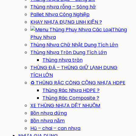
Thùng nhựa rỗng – Sóng hở
Pallet Nhựa Công Nghiệp
KHAY NHỰA ĐỰNG LINH KIỆN ?
Thùng
Phuy Nhựa
Thùng Nhựa Chữ Nhật Dung Tích Lớn
Thùng Nhựa Tròn Dung Tích Lớn
Thùng nhựa tròn
THÙNG ĐÁ – THÙNG GIỮ LẠNH DUNG
TÍCH LỚN
♻️ THÙNG RÁC CÔNG CỘNG NHỰA HDPE
Thùng Rác Nhựa HDPE ?
Thùng Rác Composite ?
XE THÙNG NHỰA DỆT NHUỘM
Bồn nhựa đứng
Bồn nhựa nằm
Hũ – chai – can nhựa
NHỰA GIA DỤNG