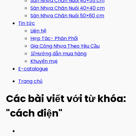
Sàn Nhựa Chăn Nuôi 40×55 cm
Sàn Nhựa Chăn Nuôi 40×40 cm
Sàn Nhựa Chăn Nuôi 50×60 cm
Tin tức
Liên hệ
Hợp Tác- Phân Phối
Gia Công Nhựa Theo Yêu Cầu
🛒Hướng dẫn mua hàng
Khuyến mại
E-catalogue
Trang chủ
Các bài viết với từ khóa:
"cách điện"