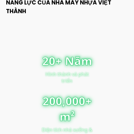
NĂNG LỰC CỦA NHÀ MÁY NHỰA VIỆT
THÀNH
20+ Năm
Hình thành và phát
triển
200,000+
m²
Diện tích nhà xưởng &