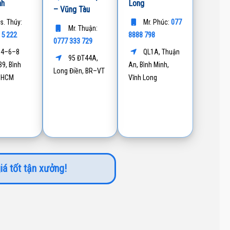
nh
Long
– Vũng Tàu
077
s. Thúy:
Mr. Phúc:
Mr. Thuận:
15 222
8888 798
0777 333 729
4–6–8
QL1A, Thuận
95 ĐT44A,
9, Bình
An, Bình Minh,
Long Điền, BR–VT
P.HCM
Vĩnh Long
iá tốt tận xưởng!