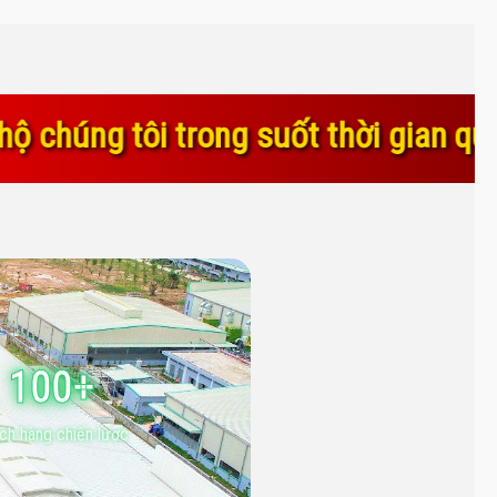
t thời gian qua. Sự tin yêu và gắn 
100+
ch hàng chiến lược