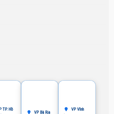
 TP. Hồ
VP Vĩnh
VP Bà Rịa