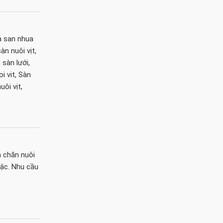
ia san nhua
àn nuôi vịt,
 sàn lưới,
i vit, Sàn
uôi vịt,
h chăn nuôi
bậc. Nhu cầu