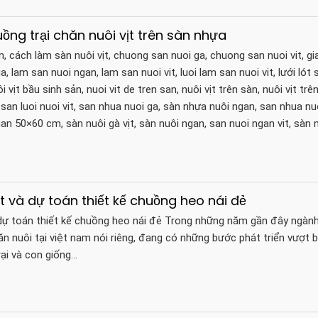
uồng trại chăn nuôi vịt trên sàn nhựa
, cách làm sàn nuôi vịt, chuong san nuoi ga, chuong san nuoi vit, g
a, lam san nuoi ngan, lam san nuoi vit, luoi lam san nuoi vit, lưới lót s
 vịt bầu sinh sản, nuoi vit de tren san, nuôi vịt trên sàn, nuôi vịt trên
 san luoi nuoi vit, san nhua nuoi ga, sàn nhựa nuôi ngan, san nhua nuo
an 50×60 cm, sàn nuôi gà vịt, sàn nuôi ngan, san nuoi ngan vit, sàn n
t và dự toán thiết kế chuồng heo nái đẻ
dự toán thiết kế chuồng heo nái đẻ Trong những năm gần đây ngàn
n nuôi tại việt nam nói riêng, đang có những bước phát triển vượt 
rại và con giống…