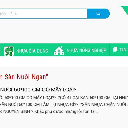
TIN
NHỰA NÔNG NGHIỆP
NHỰA GIA DỤNG
àm Sàn Nuôi Ngan"
NUÔI 50*100 CM CÓ MẤY LOẠI?
I 50*100 CM CÓ MẤY LOẠI?? ?CÓ 4 LOẠI SÀN 50*100 CM TẠI NH
ĂN NUÔI 50*100 CM LÀM TỰ NHỰA GÌ?? ?SÀN NHỰA CHĂN NUÔI 
NGUYÊN SINH ? Khắc phụ được những lỗi tồn tại…