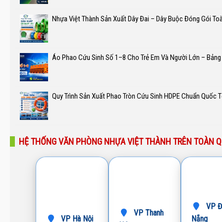
Nhựa Việt Thành Sản Xuất Dây Đai – Dây Buộc Đóng Gói To
Áo Phao Cứu Sinh Số 1–8 Cho Trẻ Em Và Người Lớn – Bảng
Quy Trình Sản Xuất Phao Tròn Cứu Sinh HDPE Chuẩn Quốc T
HỆ THỐNG VĂN PHÒNG NHỰA VIỆT THÀNH TRÊN TOÀN 
VP Đ
VP Thanh
VP Hà Nội
Nẵng