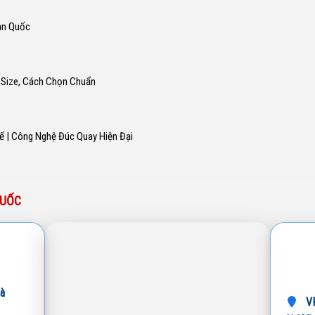
àn Quốc
 Size, Cách Chọn Chuẩn
ế | Công Nghệ Đúc Quay Hiện Đại
QUỐC
à
VP