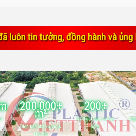
 hành và ủng hộ chúng tôi trong suố
ăm
200,000+
200+
m²
át
Kỹ thuật viên có tay
Khá
Diện tích nhà xưởng &
nghề
kho bãi