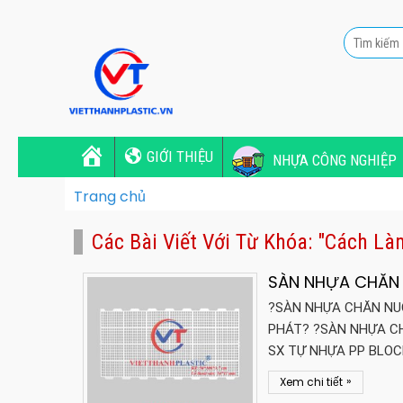
GIỚI THIỆU
NHỰA CÔNG NGHIỆP
Trang chủ
Các Bài Viết Với Từ Khóa: "cách L
SÀN NHỰA CHĂN 
?SÀN NHỰA CHĂN NUÔ
PHÁT? ?SÀN NHỰA CH
SX TỰ NHỰA PP BLOCK 
»
Xem chi tiết