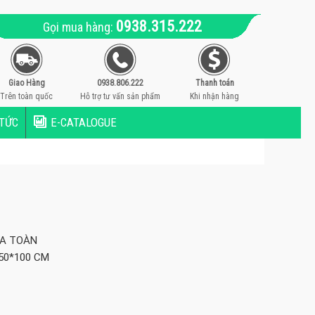
0938.315.222
Gọi mua hàng:
Giao Hàng
0938.806.222
Thanh toán
Trên toàn quốc
Hỗ trợ tư vấn sản phẩm
Khi nhận hàng
 TỨC
E-CATALOGUE
ỰA TOÀN
50*100 CM