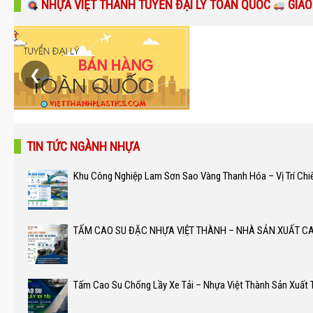
NHỰA VIỆT THÀNH TUYỂN ĐẠI LÝ TOÀN QUỐC
GIAO
❮
TIN TỨC NGÀNH NHỰA
Khu Công Nghiệp Lam Sơn Sao Vàng Thanh Hóa – Vị Trí Chi
TẤM CAO SU ĐẶC NHỰA VIỆT THÀNH – NHÀ SẢN XUẤT C
Tấm Cao Su Chống Lầy Xe Tải – Nhựa Việt Thành Sản Xuất