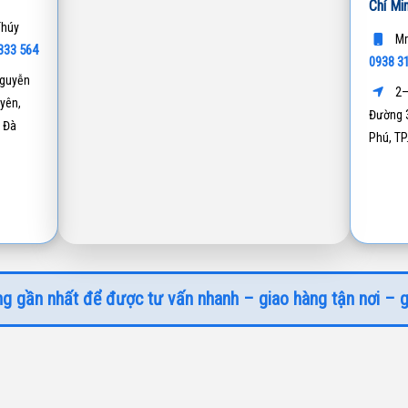
Chí Mi
Thúy
Mr
333 564
0938 3
guyễn
2–
yên,
Đường 3
 Đà
Phú, T
g gần nhất để được tư vấn nhanh – giao hàng tận nơi – g