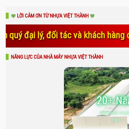
LỜI CẢM ƠN TỪ NHỰA VIỆT THÀNH
 khách hàng đã luôn tin tưởng, đồng
NĂNG LỰC CỦA NHÀ MÁY NHỰA VIỆT THÀNH
20+ N
Hình thành và ph
triển