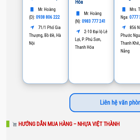
Hóa
Mr. Hoàng
Mrs. 
Mr. Hoàng
0938 806 222
0777 
(D):
Nga:
0983 777 241
(N):
71/1 Phố Gia
856 N
2-10 Đại lộ Lê
Thượng, Bồ Đề, Hà
Phước Ngu
Lợi, P. Phú Sơn,
Nội
Thanh Khê,
Thanh Hóa
Nẵng
Liên hệ văn phòn
HƯỚNG DẪN MUA HÀNG – NHỰA VIỆT THÀNH