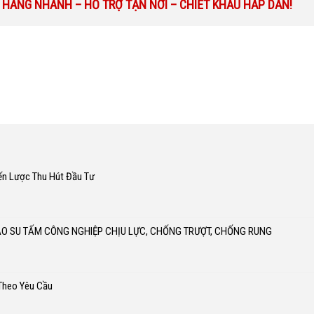
 HÀNG NHANH – HỖ TRỢ TẬN NƠI – CHIẾT KHẤU HẤP DẪN!
ến Lược Thu Hút Đầu Tư
AO SU TẤM CÔNG NGHIỆP CHỊU LỰC, CHỐNG TRƯỢT, CHỐNG RUNG
 Theo Yêu Cầu