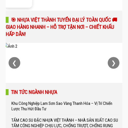
🎯 NHỰA VIỆT THÀNH TUYỂN ĐẠI LÝ TOÀN QUỐC 🚚
GIAO HÀNG NHANH – HỖ TRỢ TẬN NƠI – CHIẾT KHẤU
HẤP DẪN!
❮
❯
TIN TỨC NGÀNH NHỰA
Khu Công Nghiệp Lam Sơn Sao Vàng Thanh Hóa – Vị Trí Chiến
Lược Thu Hút Đầu Tư
TẤM CAO SU ĐẶC NHỰA VIỆT THÀNH – NHÀ SẢN XUẤT CAO SU
TẤM CÔNG NGHIỆP CHỊU LỰC, CHỐNG TRƯỢT, CHỐNG RUNG