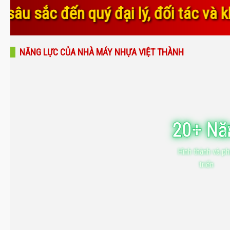
ại lý, đối tác và khách hàng đã luô
NĂNG LỰC CỦA NHÀ MÁY NHỰA VIỆT THÀNH
20+ N
Hình thành và ph
triển