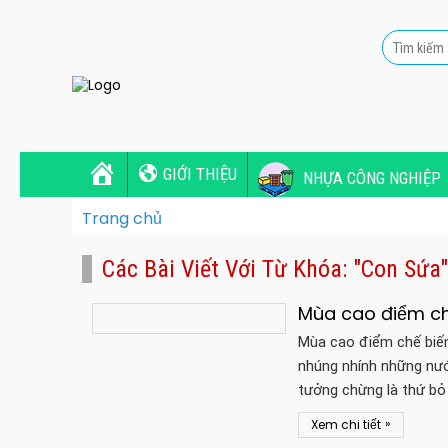
GIỚI THIỆU
NHỰA CÔNG NGHIỆP
Trang chủ
Các Bài Viết Với Từ Khóa: "con Sứa"
Mùa cao điểm ch
Mùa cao điểm chế biến
nhúng nhính những nước
tưởng chừng là thứ bỏ
»
Xem chi tiết