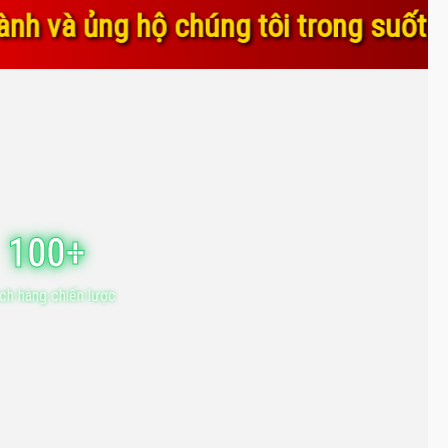
úng tôi trong suốt thời gian qua. Sự
100+
ch hàng chiến lược