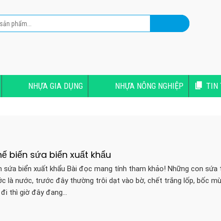
NHỰA GIA DỤNG
NHỰA NÔNG NGHIỆP
TIN
ế biến sứa biển xuất khẩu
 sứa biển xuất khẩu Bài đọc mang tính tham khảo! Những con sứa 
 là nước, trước đây thường trôi dạt vào bờ, chết trắng lốp, bốc mù
 đi thì giờ đây đang…