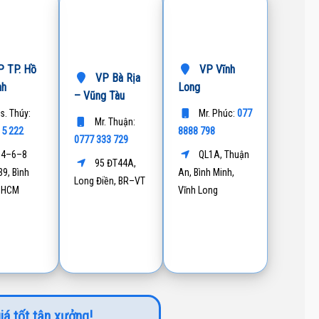
 TP. Hồ
VP Vĩnh
VP Bà Rịa
nh
Long
– Vũng Tàu
077
s. Thúy:
Mr. Phúc:
Mr. Thuận:
15 222
8888 798
0777 333 729
4–6–8
QL1A, Thuận
95 ĐT44A,
9, Bình
An, Bình Minh,
Long Điền, BR–VT
P.HCM
Vĩnh Long
iá tốt tận xưởng!