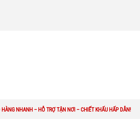
O HÀNG NHANH – HỖ TRỢ TẬN NƠI – CHIẾT KHẤU HẤP DẪN!