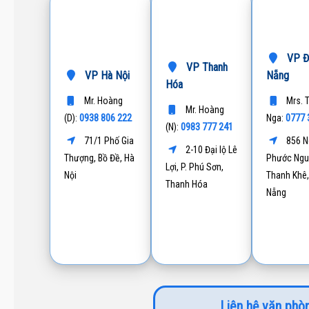
VP Đ
VP Thanh
VP Hà Nội
Nẵng
Hóa
Mr. Hoàng
Mrs. 
Mr. Hoàng
0938 806 222
0777 
(D):
Nga:
0983 777 241
(N):
71/1 Phố Gia
856 N
2-10 Đại lộ Lê
Thượng, Bồ Đề, Hà
Phước Ngu
Lợi, P. Phú Sơn,
Nội
Thanh Khê,
Thanh Hóa
Nẵng
Liên hệ văn phòn