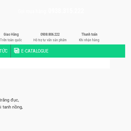
0938.315.222
Gọi mua hàng:
Giao Hàng
0938.806.222
Thanh toán
Trên toàn quốc
Hỗ trợ tư vấn sản phẩm
Khi nhận hàng
 TỨC
E-CATALOGUE
trắng đục,
i tanh nồng,