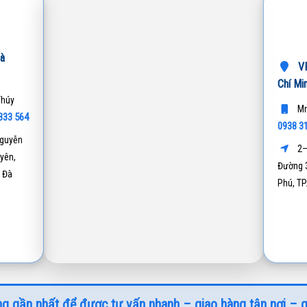
à
VP
Chí Mi
Thúy
Mr
333 564
0938 3
guyễn
2–
yên,
Đường 3
 Đà
Phú, T
g gần nhất để được tư vấn nhanh – giao hàng tận nơi – g