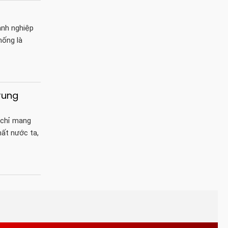
anh nghiệp
hống là
rung
 chỉ mang
hất nước ta,