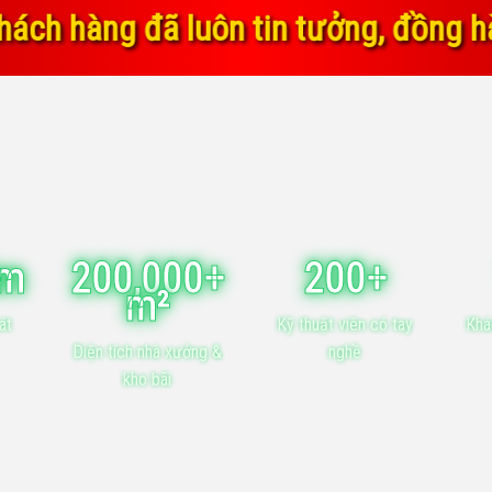
n tin tưởng, đồng hành và ủng hộ ch
ăm
200,000+
200+
m²
át
Kỹ thuật viên có tay
Khá
Diện tích nhà xưởng &
nghề
kho bãi