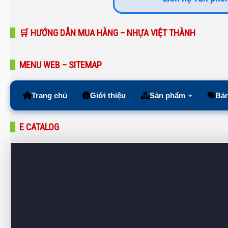
🛒 HƯỚNG DẪN MUA HÀNG – NHỰA VIỆT THÀNH
MENU WEB – SITEMAP
Trang chủ
Giới thiệu
Sản phẩm
Bản
E CATALOG