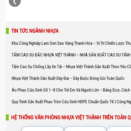
❮
TIN TỨC NGÀNH NHỰA
Khu Công Nghiệp Lam Sơn Sao Vàng Thanh Hóa – Vị Trí Chiến Lược Th
TẤM CAO SU ĐẶC NHỰA VIỆT THÀNH – NHÀ SẢN XUẤT CAO SU TẤM
Tấm Cao Su Chống Lầy Xe Tải – Nhựa Việt Thành Sản Xuất Theo Yêu C
Nhựa Việt Thành Sản Xuất Dây Đai – Dây Buộc Đóng Gói Toàn Quốc
Áo Phao Cứu Sinh Số 1–8 Cho Trẻ Em Và Người Lớn – Bảng Size, Các
Quy Trình Sản Xuất Phao Tròn Cứu Sinh HDPE Chuẩn Quốc Tế | Công N
HỆ THỐNG VĂN PHÒNG NHỰA VIỆT THÀNH TRÊN TOÀN 