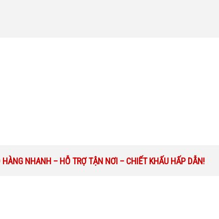
O HÀNG NHANH – HỖ TRỢ TẬN NƠI – CHIẾT KHẤU HẤP DẪN!