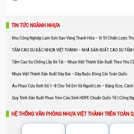
TIN TỨC NGÀNH NHỰA
Khu Công Nghiệp Lam Sơn Sao Vàng Thanh Hóa – Vị Trí Chiến Lược Th
TẤM CAO SU ĐẶC NHỰA VIỆT THÀNH – NHÀ SẢN XUẤT CAO SU TẤM
Tấm Cao Su Chống Lầy Xe Tải – Nhựa Việt Thành Sản Xuất Theo Yêu C
Nhựa Việt Thành Sản Xuất Dây Đai – Dây Buộc Đóng Gói Toàn Quốc
Áo Phao Cứu Sinh Số 1–8 Cho Trẻ Em Và Người Lớn – Bảng Size, Các
Quy Trình Sản Xuất Phao Tròn Cứu Sinh HDPE Chuẩn Quốc Tế | Công N
HỆ THỐNG VĂN PHÒNG NHỰA VIỆT THÀNH TRÊN TOÀN 