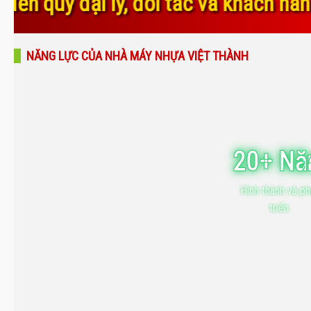
tác và khách hàng đã luôn tin tưởng,
NĂNG LỰC CỦA NHÀ MÁY NHỰA VIỆT THÀNH
20+ N
Hình thành và ph
triển