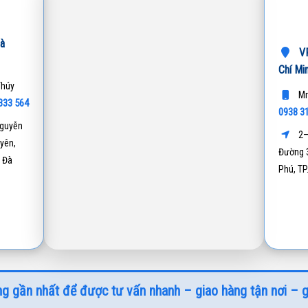
à
VP
Chí Mi
Thúy
Mr
333 564
0938 3
guyễn
2–
yên,
Đường 3
 Đà
Phú, T
g gần nhất để được tư vấn nhanh – giao hàng tận nơi – g