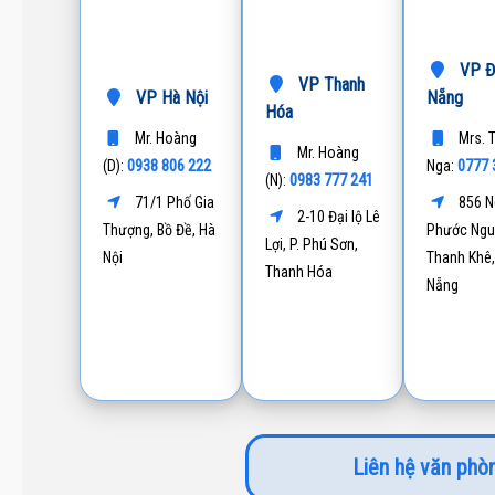
VP Đ
VP Thanh
VP Hà Nội
Nẵng
Hóa
Mr. Hoàng
Mrs. 
Mr. Hoàng
0938 806 222
0777 
(D):
Nga:
0983 777 241
(N):
71/1 Phố Gia
856 N
2-10 Đại lộ Lê
Thượng, Bồ Đề, Hà
Phước Ngu
Lợi, P. Phú Sơn,
Nội
Thanh Khê,
Thanh Hóa
Nẵng
Liên hệ văn phòn