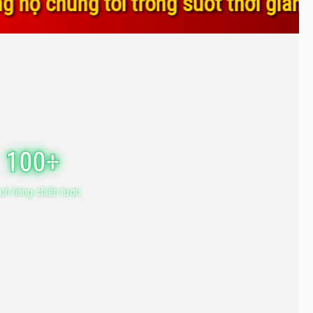
g suốt thời gian qua. Sự tin yêu và
100+
ch hàng chiến lược