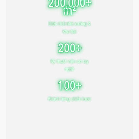
200,000+
m²
Diện tích nhà xưởng &
kho bãi
200+
Kỹ thuật viên có tay
nghề
100+
Khách hàng chiến lược