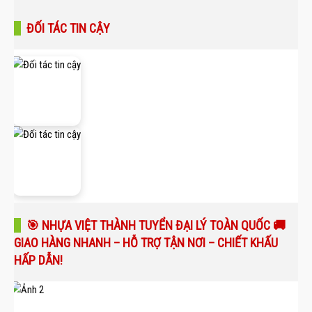
ĐỐI TÁC TIN CẬY
🎯 NHỰA VIỆT THÀNH TUYỂN ĐẠI LÝ TOÀN QUỐC 🚚
GIAO HÀNG NHANH – HỖ TRỢ TẬN NƠI – CHIẾT KHẤU
HẤP DẪN!