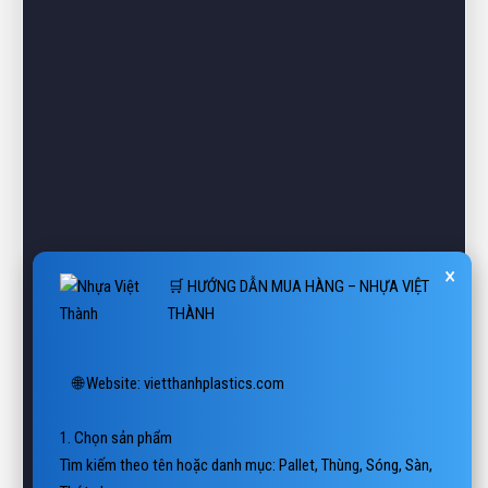
×
🛒 HƯỚNG DẪN MUA HÀNG – NHỰA VIỆT
THÀNH
🌐 Website: vietthanhplastics.com

1. Chọn sản phẩm

Tìm kiếm theo tên hoặc danh mục: Pallet, Thùng, Sóng, Sàn, 
Thớt nhựa…
