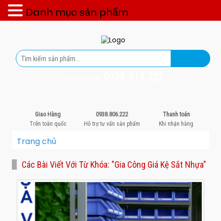
Danh mục sản phẩm
0938.315.222
Gọi mua hàng:
Giao Hàng
0938.806.222
Thanh toán
Trên toàn quốc
Hỗ trợ tư vấn sản phẩm
Khi nhận hàng
Trang chủ
Các Bài Viết Với Từ Khóa: "Gia Công Giá Kệ Sắt Nhựa"