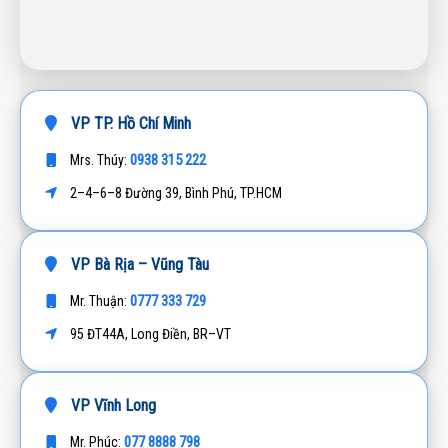
VP TP. Hồ Chí Minh
0938 315 222
Mrs. Thúy:
2–4–6–8 Đường 39, Bình Phú, TP.HCM
VP Bà Rịa – Vũng Tàu
0777 333 729
Mr. Thuận:
95 ĐT44A, Long Điền, BR–VT
VP Vĩnh Long
077 8888 798
Mr. Phúc: