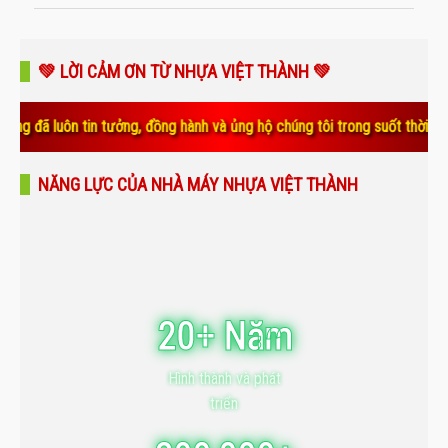
💚 LỜI CẢM ƠN TỪ NHỰA VIỆT THÀNH 💚
n tin tưởng, đồng hành và ủng hộ chúng tôi trong suốt thời gian qua. S
NĂNG LỰC CỦA NHÀ MÁY NHỰA VIỆT THÀNH
20+ Năm
Hình thành và phát
triển