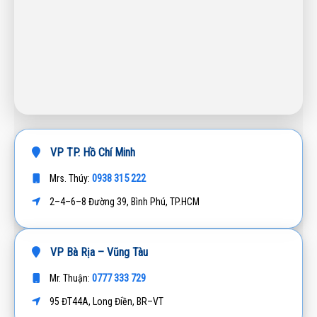
VP TP. Hồ Chí Minh
0938 315 222
Mrs. Thúy:
2–4–6–8 Đường 39, Bình Phú, TP.HCM
VP Bà Rịa – Vũng Tàu
0777 333 729
Mr. Thuận:
95 ĐT44A, Long Điền, BR–VT