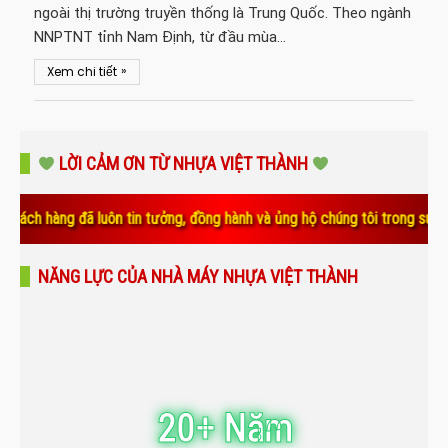
ngoài thị trường truyền thống là Trung Quốc. Theo ngành
NNPTNT tỉnh Nam Định, từ đầu mùa…
»
Xem chi tiết
LỜI CẢM ƠN TỪ NHỰA VIỆT THÀNH
 luôn tin tưởng, đồng hành và ủng hộ chúng tôi trong suốt thời gian qu
NĂNG LỰC CỦA NHÀ MÁY NHỰA VIỆT THÀNH
20+ Năm