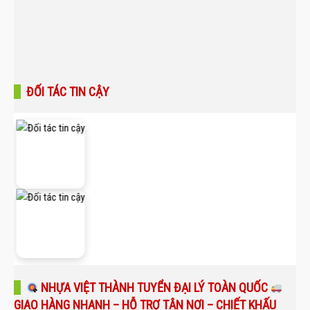
ĐỐI TÁC TIN CẬY
NHỰA VIỆT THÀNH TUYỂN ĐẠI LÝ TOÀN QUỐC
GIAO HÀNG NHANH – HỖ TRỢ TẬN NƠI – CHIẾT KHẤU