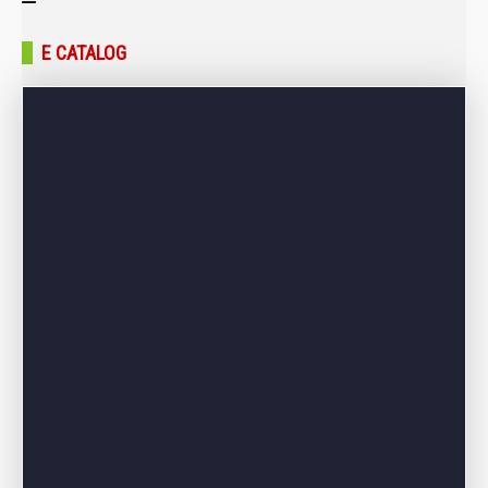
Trang chủ
E CATALOG
Giới thiệu
Sản phẩm
Bảng giá
Dự án – Công trình
Tin tức – Blog
Liên hệ