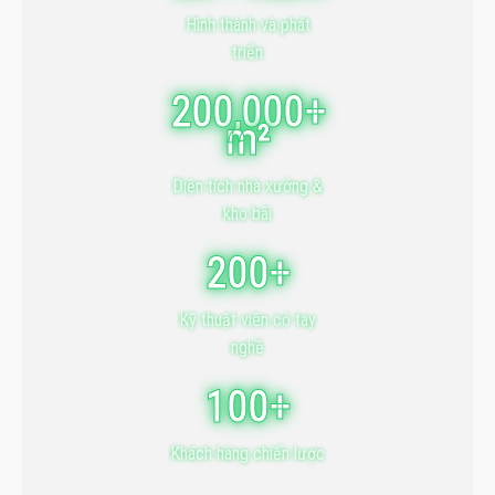
Hình thành và phát
triển
200,000+
m²
Diện tích nhà xưởng &
kho bãi
200+
Kỹ thuật viên có tay
nghề
100+
Khách hàng chiến lược