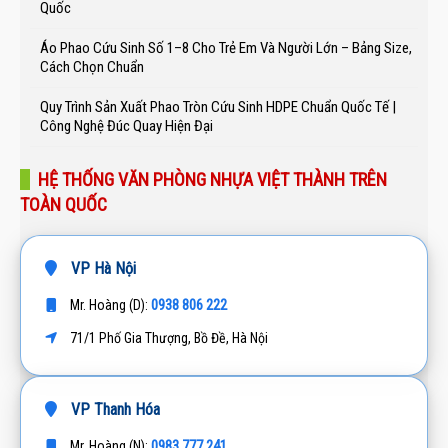
Quốc
Áo Phao Cứu Sinh Số 1–8 Cho Trẻ Em Và Người Lớn – Bảng Size,
Cách Chọn Chuẩn
Quy Trình Sản Xuất Phao Tròn Cứu Sinh HDPE Chuẩn Quốc Tế |
Công Nghệ Đúc Quay Hiện Đại
HỆ THỐNG VĂN PHÒNG NHỰA VIỆT THÀNH TRÊN
TOÀN QUỐC
VP Hà Nội
0938 806 222
Mr. Hoàng (D):
71/1 Phố Gia Thượng, Bồ Đề, Hà Nội
VP Thanh Hóa
0983 777 241
Mr. Hoàng (N):