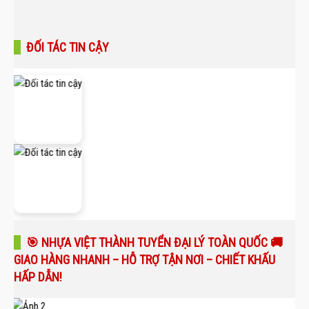
ĐỐI TÁC TIN CẬY
🎯 NHỰA VIỆT THÀNH TUYỂN ĐẠI LÝ TOÀN QUỐC 🚚
GIAO HÀNG NHANH – HỖ TRỢ TẬN NƠI – CHIẾT KHẤU
HẤP DẪN!