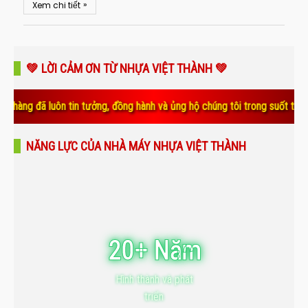
»
Xem chi tiết
💚 LỜI CẢM ƠN TỪ NHỰA VIỆT THÀNH 💚
 luôn tin tưởng, đồng hành và ủng hộ chúng tôi trong suốt thời gian qu
NĂNG LỰC CỦA NHÀ MÁY NHỰA VIỆT THÀNH
20+ Năm
Hình thành và phát
triển