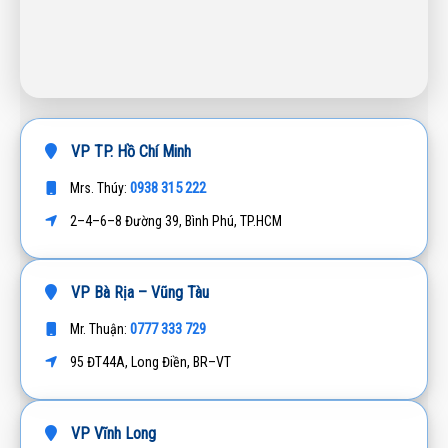
VP TP. Hồ Chí Minh
0938 315 222
Mrs. Thúy:
2–4–6–8 Đường 39, Bình Phú, TP.HCM
VP Bà Rịa – Vũng Tàu
0777 333 729
Mr. Thuận:
95 ĐT44A, Long Điền, BR–VT
VP Vĩnh Long