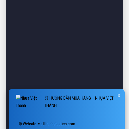
×
🛒 HƯỚNG DẪN MUA HÀNG – NHỰA VIỆT
THÀNH
🌐 Website: vietthanhplastics.com

1. Chọn sản phẩm

Tìm kiếm theo tên hoặc danh mục: Pallet, Thùng, Sóng, Sàn, 