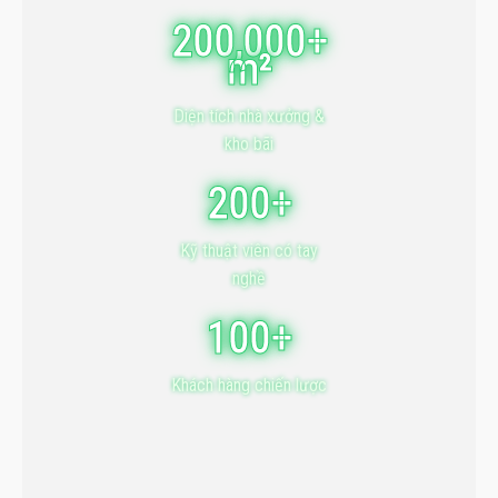
200,000+
m²
Diện tích nhà xưởng &
kho bãi
200+
Kỹ thuật viên có tay
nghề
100+
Khách hàng chiến lược