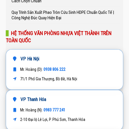
Cách Chọn Chuẩn
Quy Trình Sản Xuất Phao Tròn Cứu Sinh HDPE Chuẩn Quốc Tế |
Công Nghệ Đúc Quay Hiện Đại
HỆ THỐNG VĂN PHÒNG NHỰA VIỆT THÀNH TRÊN
TOÀN QUỐC
VP Hà Nội
0938 806 222
Mr. Hoàng (D):
71/1 Phố Gia Thượng, Bồ Đề, Hà Nội
VP Thanh Hóa
0983 777 241
Mr. Hoàng (N):
2-10 Đại lộ Lê Lợi, P. Phú Sơn, Thanh Hóa