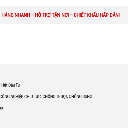
O HÀNG NHANH – HỖ TRỢ TẬN NƠI – CHIẾT KHẤU HẤP DẪN!
u Hút Đầu Tư
 CÔNG NGHIỆP CHỊU LỰC, CHỐNG TRƯỢT, CHỐNG RUNG
ầu