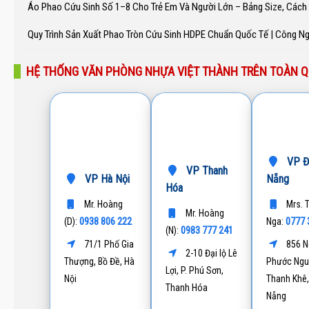
Áo Phao Cứu Sinh Số 1–8 Cho Trẻ Em Và Người Lớn – Bảng Size, Các
Quy Trình Sản Xuất Phao Tròn Cứu Sinh HDPE Chuẩn Quốc Tế | Công N
HỆ THỐNG VĂN PHÒNG NHỰA VIỆT THÀNH TRÊN TOÀN 
VP Đ
VP Thanh
VP Hà Nội
Nẵng
Hóa
Mr. Hoàng
Mrs. 
Mr. Hoàng
0938 806 222
0777 
(D):
Nga:
0983 777 241
(N):
71/1 Phố Gia
856 N
2-10 Đại lộ Lê
Thượng, Bồ Đề, Hà
Phước Ngu
Lợi, P. Phú Sơn,
Nội
Thanh Khê,
Thanh Hóa
Nẵng