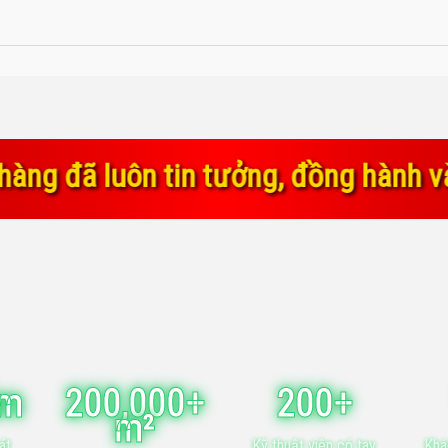
ưởng, đồng hành và ủng hộ chúng tôi
ăm
200,000+
200+
m²
át
Kỹ thuật viên có tay
Khá