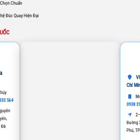
h Chọn Chuẩn
ghệ Đúc Quay Hiện Đại
QUỐC
à
VP
Chí Mi
Thúy
Mr
333 564
0938 3
guyễn
2–
yên,
Đường 3
 Đà
Phú, T