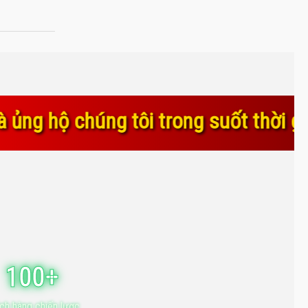
 trong suốt thời gian qua. Sự tin y
100+
ch hàng chiến lược