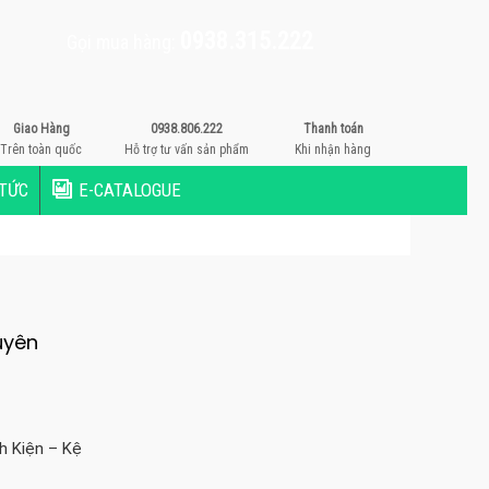
0938.315.222
Gọi mua hàng:
Giao Hàng
0938.806.222
Thanh toán
Trên toàn quốc
Hỗ trợ tư vấn sản phẩm
Khi nhận hàng
 TỨC
E-CATALOGUE
uyên
nh Kiện – Kệ