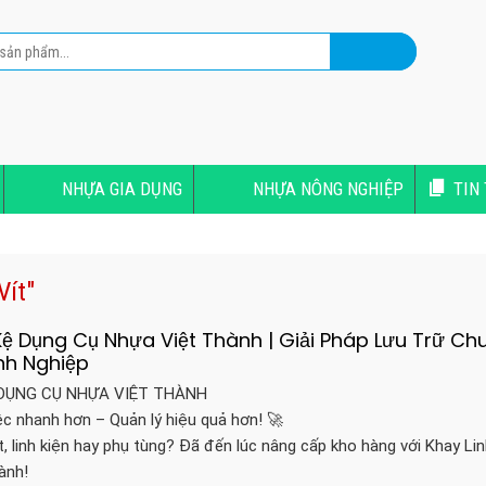
NHỰA GIA DỤNG
NHỰA NÔNG NGHIỆP
TIN
Vít"
 Kệ Dụng Cụ Nhựa Việt Thành | Giải Pháp Lưu Trữ Ch
nh Nghiệp
Ệ DỤNG CỤ NHỰA VIỆT THÀNH
c nhanh hơn – Quản lý hiệu quả hơn! 🚀
ít, linh kiện hay phụ tùng? Đã đến lúc nâng cấp kho hàng với Khay Li
ành!