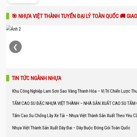
🎯 NHỰA VIỆT THÀNH TUYỂN ĐẠI LÝ TOÀN QUỐC 🚚 GIA
❮
TIN TỨC NGÀNH NHỰA
Khu Công Nghiệp Lam Sơn Sao Vàng Thanh Hóa – Vị Trí Chiến Lược Th
TẤM CAO SU ĐẶC NHỰA VIỆT THÀNH – NHÀ SẢN XUẤT CAO SU TẤM
Tấm Cao Su Chống Lầy Xe Tải – Nhựa Việt Thành Sản Xuất Theo Yêu C
Nhựa Việt Thành Sản Xuất Dây Đai – Dây Buộc Đóng Gói Toàn Quốc