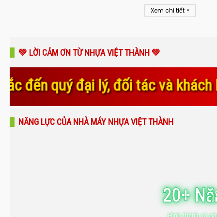
»
Xem chi tiết
💚 LỜI CẢM ƠN TỪ NHỰA VIỆT THÀNH 💚
đối tác và khách hàng đã luôn tin t
NĂNG LỰC CỦA NHÀ MÁY NHỰA VIỆT THÀNH
20+ N
Hình thành và ph