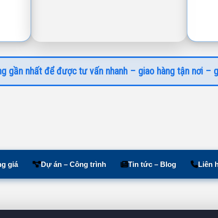
g gần nhất để được tư vấn nhanh – giao hàng tận nơi – g
g giá
Dự án – Công trình
Tin tức – Blog
Liên 