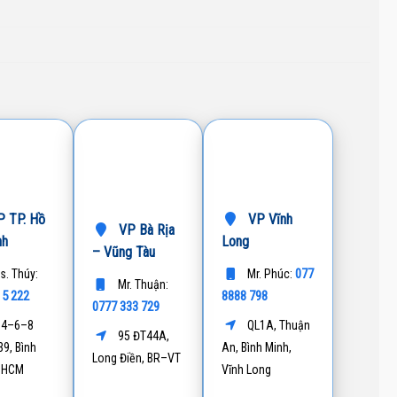
 TP. Hồ
VP Vĩnh
VP Bà Rịa
nh
Long
– Vũng Tàu
077
s. Thúy:
Mr. Phúc:
Mr. Thuận:
15 222
8888 798
0777 333 729
4–6–8
QL1A, Thuận
95 ĐT44A,
9, Bình
An, Bình Minh,
Long Điền, BR–VT
P.HCM
Vĩnh Long