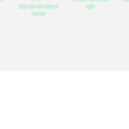
Diện tích nhà xưởng &
nghề
kho bãi