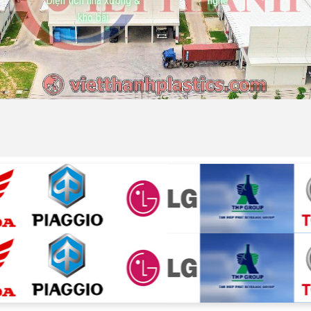
Diện tích nhà xưởng &
nghề
kho bãi