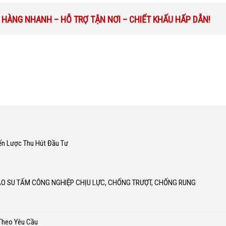
 HÀNG NHANH – HỖ TRỢ TẬN NƠI – CHIẾT KHẤU HẤP DẪN!
ến Lược Thu Hút Đầu Tư
AO SU TẤM CÔNG NGHIỆP CHỊU LỰC, CHỐNG TRƯỢT, CHỐNG RUNG
 Theo Yêu Cầu