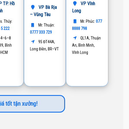
 TP. Hồ
VP Vĩnh
VP Bà Rịa
nh
Long
– Vũng Tàu
077
s. Thúy:
Mr. Phúc:
Mr. Thuận:
15 222
8888 798
0777 333 729
4–6–8
QL1A, Thuận
95 ĐT44A,
9, Bình
An, Bình Minh,
Long Điền, BR–VT
P.HCM
Vĩnh Long
iá tốt tận xưởng!