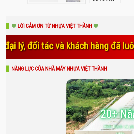
LỜI CẢM ƠN TỪ NHỰA VIỆT THÀNH
ách hàng đã luôn tin tưởng, đồng hà
NĂNG LỰC CỦA NHÀ MÁY NHỰA VIỆT THÀNH
20+ N
Hình thành và ph