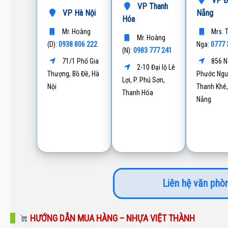
VP Đ
VP Thanh
VP Hà Nội
Nẵng
Hóa
Mr. Hoàng
Mrs. 
Mr. Hoàng
0938 806 222
0777 
(D):
Nga:
0983 777 241
(N):
71/1 Phố Gia
856 N
2-10 Đại lộ Lê
Thượng, Bồ Đề, Hà
Phước Ngu
Lợi, P. Phú Sơn,
Nội
Thanh Khê,
Thanh Hóa
Nẵng
Liên hệ văn phòn
HƯỚNG DẪN MUA HÀNG – NHỰA VIỆT THÀNH