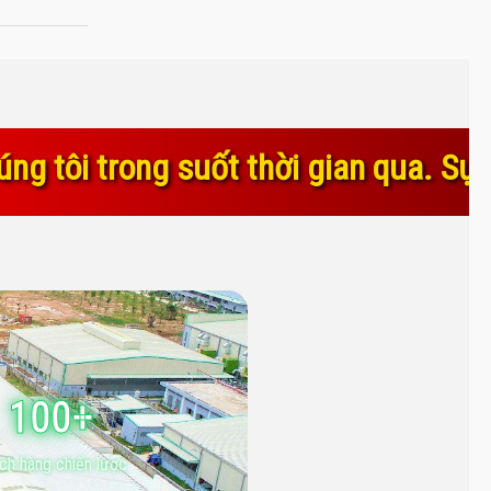
hời gian qua. Sự tin yêu và gắn bó 
100+
ch hàng chiến lược