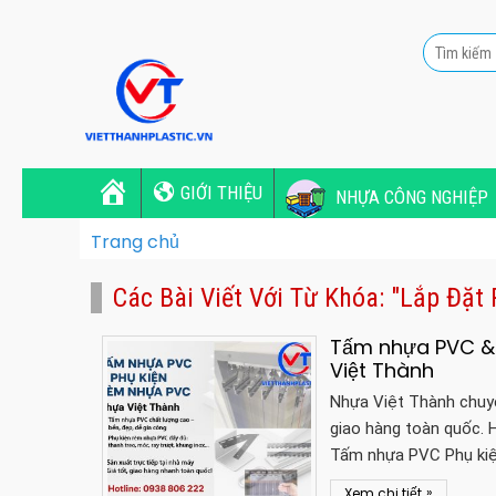
GIỚI THIỆU
NHỰA CÔNG NGHIỆP
Trang chủ
Các Bài Viết Với Từ Khóa: "Lắp Đ
Tấm nhựa PVC & 
Việt Thành
Nhựa Việt Thành chuyê
giao hàng toàn quốc. H
Tấm nhựa PVC Phụ ki
»
Xem chi tiết