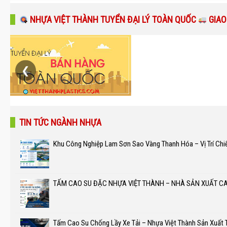
NHỰA VIỆT THÀNH TUYỂN ĐẠI LÝ TOÀN QUỐC
GIAO
❮
TIN TỨC NGÀNH NHỰA
Khu Công Nghiệp Lam Sơn Sao Vàng Thanh Hóa – Vị Trí Chi
TẤM CAO SU ĐẶC NHỰA VIỆT THÀNH – NHÀ SẢN XUẤT C
Tấm Cao Su Chống Lầy Xe Tải – Nhựa Việt Thành Sản Xuất