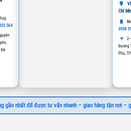
à
VP
Chí Mi
Thúy
Mr
333 564
0938 3
guyễn
2–
yên,
Đường 3
 Đà
Phú, T
g gần nhất để được tư vấn nhanh – giao hàng tận nơi – g