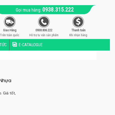
0938.315.222
Gọi mua hàng:
Giao Hàng
0938.806.222
Thanh toán
Trên toàn quốc
Hỗ trợ tư vấn sản phẩm
Khi nhận hàng
 TỨC
E-CATALOGUE
 Nhựa
 Giá tốt,