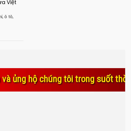
ựa Việt
í, ô tô,
i trong suốt thời gian qua. Sự tin 