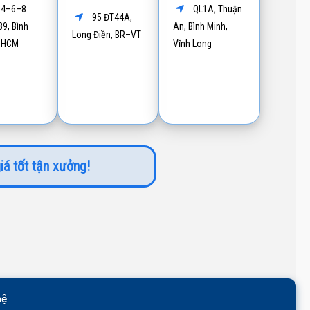
4–6–8
QL1A, Thuận
95 ĐT44A,
9, Bình
An, Bình Minh,
Long Điền, BR–VT
P.HCM
Vĩnh Long
iá tốt tận xưởng!
hệ