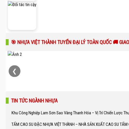
🎯 NHỰA VIỆT THÀNH TUYỂN ĐẠI LÝ TOÀN QUỐC 🚚 GIA
❮
TIN TỨC NGÀNH NHỰA
Khu Công Nghiệp Lam Sơn Sao Vàng Thanh Hóa – Vị Trí Chiến Lược Th
TẤM CAO SU ĐẶC NHỰA VIỆT THÀNH – NHÀ SẢN XUẤT CAO SU TẤM