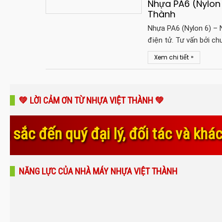
Nhựa PA6 (Nylon 
Thành
Nhựa PA6 (Nylon 6) – N
điện tử. Tư vấn bởi ch
»
Xem chi tiết
💚 LỜI CẢM ƠN TỪ NHỰA VIỆT THÀNH 💚
 đối tác và khách hàng đã luôn tin 
NĂNG LỰC CỦA NHÀ MÁY NHỰA VIỆT THÀNH