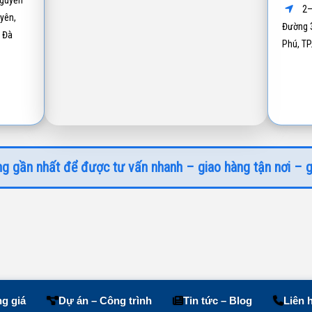
guyễn
2–
yên,
Đường 3
 Đà
Phú, T
g gần nhất để được tư vấn nhanh – giao hàng tận nơi – g
g giá
Dự án – Công trình
Tin tức – Blog
Liên 