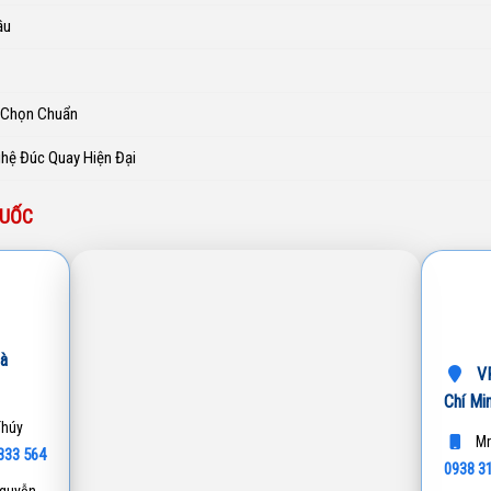
ầu
h Chọn Chuẩn
ghệ Đúc Quay Hiện Đại
QUỐC
à
VP
Chí Mi
Thúy
Mr
333 564
0938 3