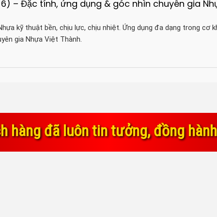
6) – Đặc tính, ứng dụng & góc nhìn chuyên gia Nh
hựa kỹ thuật bền, chịu lực, chịu nhiệt. Ứng dụng đa dạng trong cơ kh
uyên gia Nhựa Việt Thành.
tưởng, đồng hành và ủng hộ chúng tô