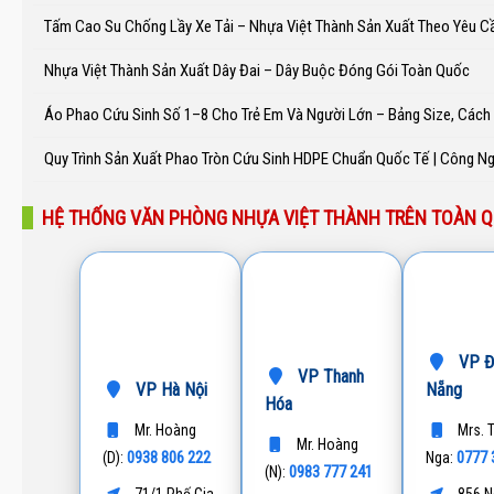
Tấm Cao Su Chống Lầy Xe Tải – Nhựa Việt Thành Sản Xuất Theo Yêu C
Nhựa Việt Thành Sản Xuất Dây Đai – Dây Buộc Đóng Gói Toàn Quốc
Áo Phao Cứu Sinh Số 1–8 Cho Trẻ Em Và Người Lớn – Bảng Size, Các
Quy Trình Sản Xuất Phao Tròn Cứu Sinh HDPE Chuẩn Quốc Tế | Công N
HỆ THỐNG VĂN PHÒNG NHỰA VIỆT THÀNH TRÊN TOÀN 
VP Đ
VP Thanh
VP Hà Nội
Nẵng
Hóa
Mr. Hoàng
Mrs. 
Mr. Hoàng
0938 806 222
0777 
(D):
Nga:
0983 777 241
(N):