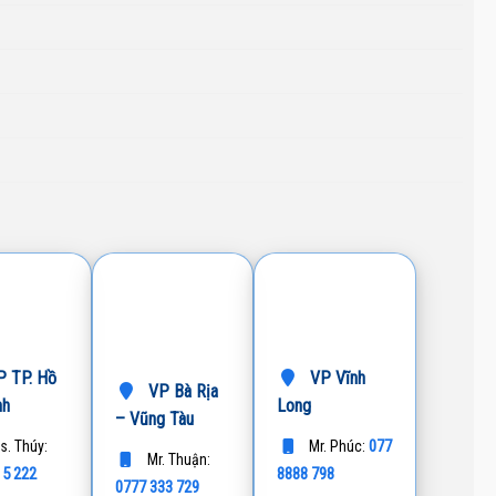
 TP. Hồ
VP Vĩnh
VP Bà Rịa
nh
Long
– Vũng Tàu
077
s. Thúy:
Mr. Phúc:
Mr. Thuận:
15 222
8888 798
0777 333 729