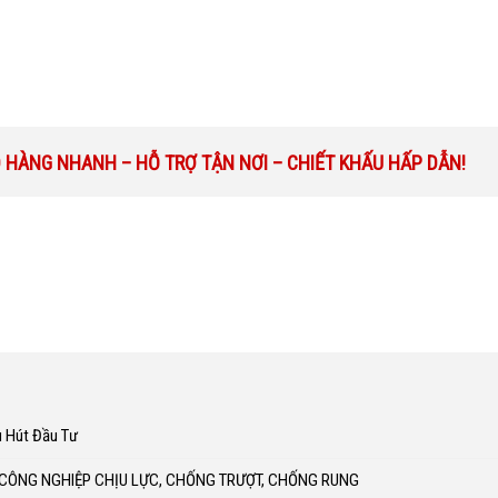
O HÀNG NHANH – HỖ TRỢ TẬN NƠI – CHIẾT KHẤU HẤP DẪN!
u Hút Đầu Tư
 CÔNG NGHIỆP CHỊU LỰC, CHỐNG TRƯỢT, CHỐNG RUNG