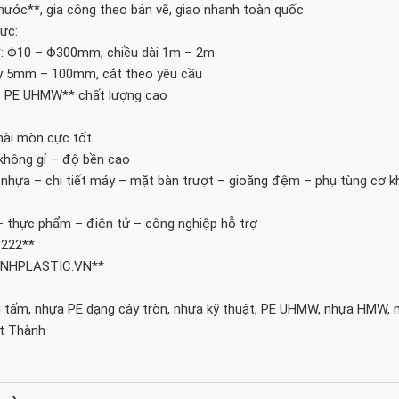
hước**, gia công theo bản vẽ, giao nhanh toàn quốc.
ực:
*: Φ10 – Φ300mm, chiều dài 1m – 2m
ày 5mm – 100mm, cắt theo yêu cầu
– PE UHMW** chất lượng cao
mài mòn cực tốt
không gỉ – độ bền cao
 nhựa – chi tiết máy – mặt bàn trượt – gioăng đệm – phụ tùng cơ k
– thực phẩm – điện tử – công nghiệp hỗ trợ
 222**
HANHPLASTIC.VN**
g tấm, nhựa PE dạng cây tròn, nhựa kỹ thuật, PE UHMW, nhựa HMW,
ệt Thành