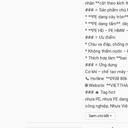
nhận **cắt theo kích t
### ⭐ Sản phẩm chủ l
* **PE dạng cây tròn*
* **PE dạng tấm**: d
* **PE HD – PE HMW 
### ⭐ Ưu điểm:
* Chịu va đập, chống 
* Không thấm nước – 
* Thích hợp làm **bạc
### ⭐ Ứng dụng:
Cơ khí – chế tạo máy 
📞 Hotline: **0938 806
🌐 Website: **VIETT
### 🔥 Tag hot:
nhựa PE, nhựa PE dạn
công nghiệp, Nhựa Vi
»
Xem chi tiết