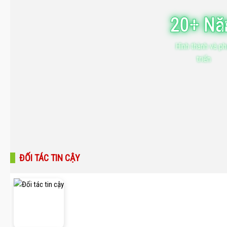
20+ N
Hình thành và ph
triển
ĐỐI TÁC TIN CẬY