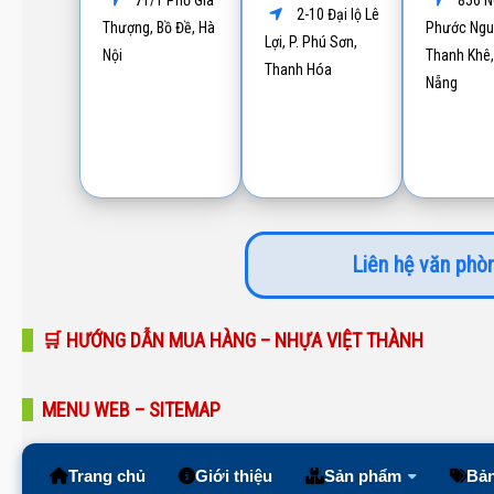
71/1 Phố Gia
856 N
2-10 Đại lộ Lê
Thượng, Bồ Đề, Hà
Phước Ngu
Lợi, P. Phú Sơn,
Nội
Thanh Khê,
Thanh Hóa
Nẵng
Liên hệ văn phòn
🛒 HƯỚNG DẪN MUA HÀNG – NHỰA VIỆT THÀNH
MENU WEB – SITEMAP
Trang chủ
Giới thiệu
Sản phẩm
Bản