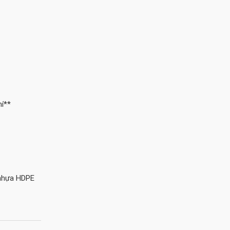
hí**
 nhựa HDPE