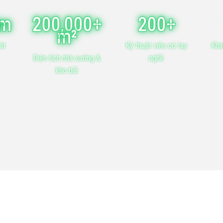
ăm
200,000+
200+
m²
át
Kỹ thuật viên có tay
Khá
Diện tích nhà xưởng &
nghề
kho bãi