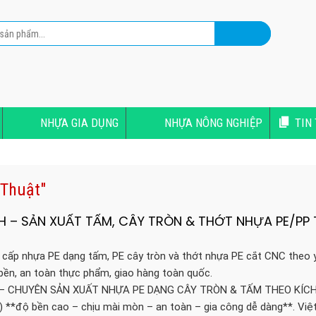
NHỰA GIA DỤNG
NHỰA NÔNG NGHIỆP
TIN
 Thuật"
H – SẢN XUẤT TẤM, CÂY TRÒN & THỚT NHỰA PE/PP
cấp nhựa PE dạng tấm, PE cây tròn và thớt nhựa PE cắt CNC theo 
bền, an toàn thực phẩm, giao hàng toàn quốc.
– CHUYÊN SẢN XUẤT NHỰA PE DẠNG CÂY TRÒN & TẤM THEO KÍC
) **độ bền cao – chịu mài mòn – an toàn – gia công dễ dàng**. Việ