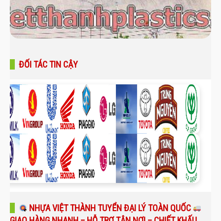
ĐỐI TÁC TIN CẬY
NHỰA VIỆT THÀNH TUYỂN ĐẠI LÝ TOÀN QUỐC
GIAO HÀNG NHANH – HỖ TRỢ TẬN NƠI – CHIẾT KHẤU