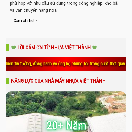
phù hợp với nhu cầu sử dụng trong công nghiệp, kho bãi
và vận chuyển hàng hóa.
»
Xem chi tiết
LỜI CẢM ƠN TỪ NHỰA VIỆT THÀNH
ng, đồng hành và ủng hộ chúng tôi trong suốt thời gian qua. Sự tin yêu
NĂNG LỰC CỦA NHÀ MÁY NHỰA VIỆT THÀNH
20+ Năm