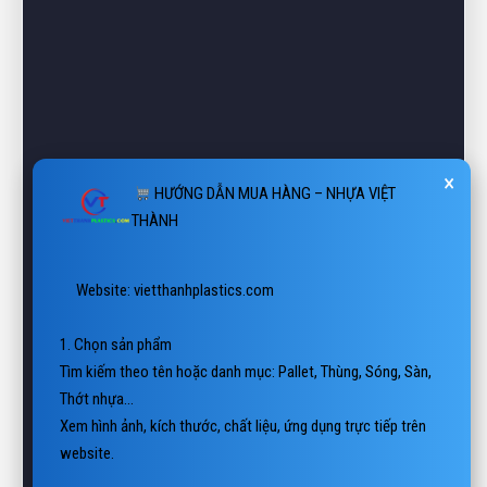
×
HƯỚNG DẪN MUA HÀNG – NHỰA VIỆT
THÀNH
 Website: vietthanhplastics.com

1. Chọn sản phẩm

Tìm kiếm theo tên hoặc danh mục: Pallet, Thùng, Sóng, Sàn, 
Thớt nhựa…

Xem hình ảnh, kích thước, chất liệu, ứng dụng trực tiếp trên 
website.

2. Liên hệ báo giá

 Hotline/Zalo: 0938 806 222
