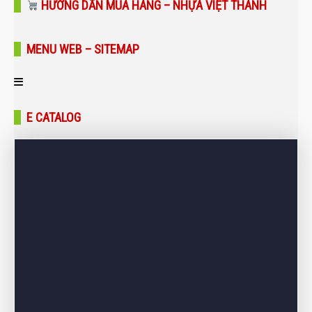
HƯỚNG DẪN MUA HÀNG – NHỰA VIỆT THÀNH
MENU WEB – SITEMAP
Trang chủ
E CATALOG
Giới thiệu
Sản phẩm
Bảng giá
Dự án – Công trình
Tin tức – Blog