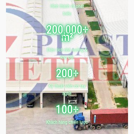
Hình thành và phát
triển
200,000+
m²
Diện tích nhà xưởng &
kho bãi
200+
Kỹ thuật viên có tay
nghề
100+
Khách hàng chiến lược