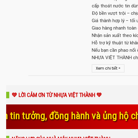
cấp thoát nước tin dùn
Độ bền vượt trội – chị
Giá thành hợp lý – tối 
Giao hàng nhanh toàn 
Nhận sản xuất theo kíc
Hỗ trợ kỹ thuật từ khâ
Nếu bạn cần phao nổi 
NHỰA VIỆT THÀNH chính
»
Xem chi tiết
💚 LỜI CẢM ƠN TỪ NHỰA VIỆT THÀNH 💚
ành và ủng hộ chúng tôi trong suốt 