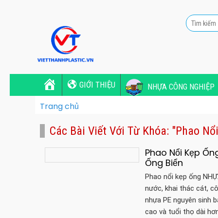
GIỚI THIỆU
NHỰA CÔNG NGHIỆP
Trang chủ
Các Bài Viết Với Từ Khóa: "phao N
Phao Nổi Kẹp Ống
Ống Biển
Phao nổi kẹp ống NHỰA
nước, khai thác cát, c
nhựa PE nguyên sinh b
cao và tuổi thọ dài hơ