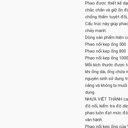
Phao được thiết kế dạ
chắc chắn và giữ ổn đ
chống thấm tuyệt đối,
Cấu trúc này giúp pha
chảy mạnh.
Dòng sản phẩm hiện có
Phao nổi kẹp ống 500
Phao nổi kẹp ống 800
Phao nổi kẹp ống 100
Mỗi kích thước được tố
khi ống dài, ống chứa 
nguyên sinh sử dụng t
nắng và không bị muối
dụng.
NHỰA VIỆT THÀNH cam 
độ nổi, kiểm tra độ dà
phao luôn đạt mức độ 
vận hành.
Phao nổi kẹp ống của 