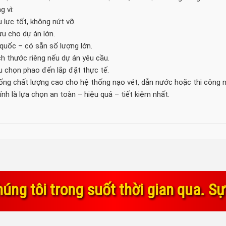
g vì:
u lực tốt, không nứt vỡ.
ưu cho dự án lớn.
quốc – có sẵn số lượng lớn.
h thước riêng nếu dự án yêu cầu.
u chọn phao đến lắp đặt thực tế.
ống chất lượng cao cho hệ thống nạo vét, dẫn nước hoặc thi công n
 là lựa chọn an toàn – hiệu quả – tiết kiệm nhất.
thời gian qua. Sự tin yêu và gắn bó