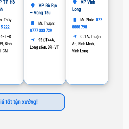
 TP. Hồ
VP Vĩnh
VP Bà Rịa
nh
Long
– Vũng Tàu
077
s. Thúy:
Mr. Phúc:
Mr. Thuận:
15 222
8888 798
0777 333 729
4–6–8
QL1A, Thuận
95 ĐT44A,
9, Bình
An, Bình Minh,
Long Điền, BR–VT
P.HCM
Vĩnh Long
iá tốt tận xưởng!