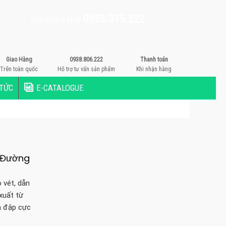
0938.315.222
Gọi mua hàng:
Giao Hàng
0938.806.222
Thanh toán
Trên toàn quốc
Hỗ trợ tư vấn sản phẩm
Khi nhận hàng
 TỨC
E-CATALOGUE
& Đường
 vét, dẫn
xuất từ
a đập cực