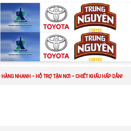
O HÀNG NHANH – HỖ TRỢ TẬN NƠI – CHIẾT KHẤU HẤP DẪN!