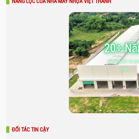
NĂNG LỰC CỦA NHÀ MÁY NHỰA VIỆT THÀNH
20+ N
Hình thành và ph
triển
ĐỐI TÁC TIN CẬY