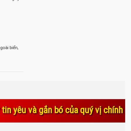
goài biển,
 của quý vị chính là nguồn động lực