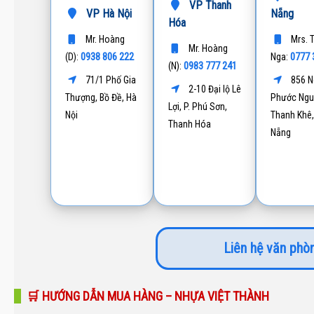
VP Thanh
VP Hà Nội
Nẵng
Hóa
Mr. Hoàng
Mrs. 
Mr. Hoàng
0938 806 222
0777 
(D):
Nga:
0983 777 241
(N):
71/1 Phố Gia
856 N
2-10 Đại lộ Lê
Thượng, Bồ Đề, Hà
Phước Ngu
Lợi, P. Phú Sơn,
Nội
Thanh Khê,
Thanh Hóa
Nẵng
Liên hệ văn phòn
🛒 HƯỚNG DẪN MUA HÀNG – NHỰA VIỆT THÀNH