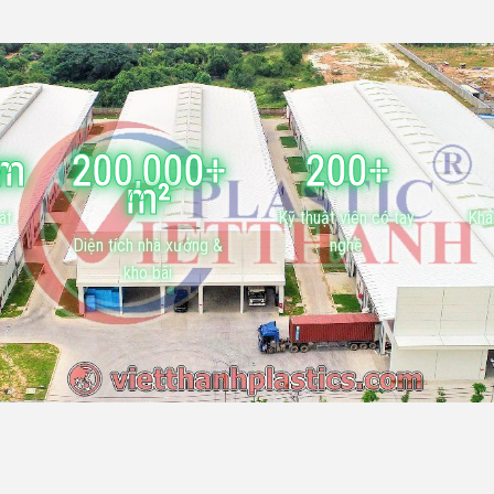
ăm
200,000+
200+
m²
át
Kỹ thuật viên có tay
Khá
Diện tích nhà xưởng &
nghề
kho bãi