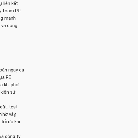
 liên kết
ầy foam PU
ng mạnh.
ó và dòng
toàn ngay cả
hựa PE
a khi phơi
 kiện sử
ặt: test
 Nhờ vậy,
tối ưu khi
và công ty