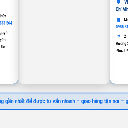
VP
Chí Mi
Thúy
Mr
333 564
0938 3
guyễn
2–
yên,
Đường 3
 Đà
Phú, T
g gần nhất để được tư vấn nhanh – giao hàng tận nơi – g