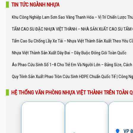
TIN TỨC NGÀNH NHỰA
Khu Công Nghiệp Lam Sơn Sao Vàng Thanh Hóa – Vị Trí Chiến Lược Th
TẤM CAO SU ĐẶC NHỰA VIỆT THÀNH – NHÀ SẢN XUẤT CAO SU TẤM
Tấm Cao Su Chống Lầy Xe Tải – Nhựa Việt Thành Sản Xuất Theo Yêu C
Nhựa Việt Thành Sản Xuất Dây Đai – Dây Buộc Đóng Gói Toàn Quốc
Áo Phao Cứu Sinh Số 1–8 Cho Trẻ Em Và Người Lớn – Bảng Size, Các
Quy Trình Sản Xuất Phao Tròn Cứu Sinh HDPE Chuẩn Quốc Tế | Công N
HỆ THỐNG VĂN PHÒNG NHỰA VIỆT THÀNH TRÊN TOÀN 
VP Đ