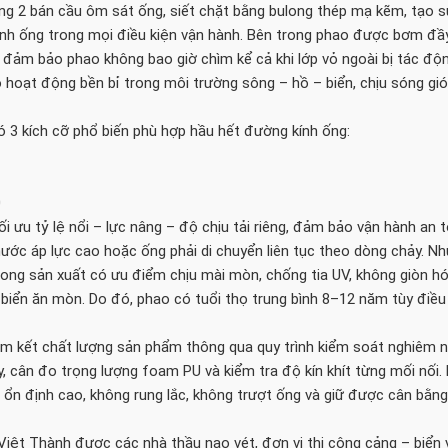
ng 2 bán cầu ôm sát ống, siết chặt bằng bulong thép mạ kẽm, tạo sự
ịnh ống trong mọi điều kiện vận hành. Bên trong phao được bơm đ
 đảm bảo phao không bao giờ chìm kể cả khi lớp vỏ ngoài bị tác độ
o hoạt động bền bỉ trong môi trường sông – hồ – biển, chịu sóng gi
 3 kích cỡ phổ biến phù hợp hầu hết đường kính ống:
0
i ưu tỷ lệ nổi – lực nâng – độ chịu tải riêng, đảm bảo vận hành an 
nước áp lực cao hoặc ống phải di chuyển liên tục theo dòng chảy. N
rong sản xuất có ưu điểm chịu mài mòn, chống tia UV, không giòn hó
 biển ăn mòn. Do đó, phao có tuổi thọ trung bình 8–12 năm tùy điều
kết chất lượng sản phẩm thông qua quy trình kiểm soát nghiêm ng
y, cân đo trọng lượng foam PU và kiểm tra độ kín khít từng mối nối.
ổn định cao, không rung lắc, không trượt ống và giữ được cân bằng 
Việt Thành được các nhà thầu nạo vét, đơn vị thi công cảng – biển 