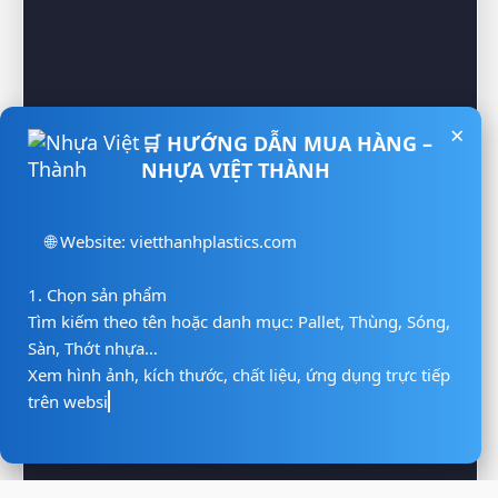
×
🛒 HƯỚNG DẪN MUA HÀNG –
NHỰA VIỆT THÀNH
🌐 Website: vietthanhplastics.com

1. Chọn sản phẩm

Tìm kiếm theo tên hoặc danh mục: Pallet, Thùng, Sóng, 
Sàn, Thớt nhựa…

Xem hình ảnh, kích thước, chất liệu, ứng dụng trực tiếp 
trên website.

2. Liên hệ báo giá

📲 Hotline/Zalo: 093