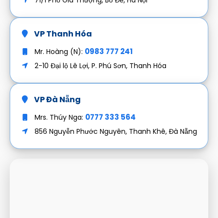
71/1 Phố Gia Thượng, Bồ Đề, Hà Nội
VP Thanh Hóa
0983 777 241
Mr. Hoàng (N):
2-10 Đại lộ Lê Lợi, P. Phú Sơn, Thanh Hóa
VP Đà Nẵng
0777 333 564
Mrs. Thúy Nga:
856 Nguyễn Phước Nguyên, Thanh Khê, Đà Nẵng