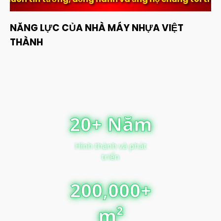
NĂNG LỰC CỦA NHÀ MÁY NHỰA VIỆT
THÀNH
20+ Năm
Hình thành và phát
triển
200,000+
m²