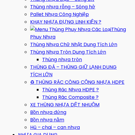
Thùng nhựa rỗng – Sóng hở
Pallet Nhựa Công Nghiệp
KHAY NHỰA ĐỰNG LINH KIỆN ?
Thùng
Phuy Nhựa
Thùng Nhựa Chữ Nhật Dung Tích Lớn
Thùng Nhựa Tròn Dung Tích Lớn
Thùng nhựa tròn
THÙNG ĐÁ – THÙNG GIỮ LẠNH DUNG
TÍCH LỚN
♻️ THÙNG RÁC CÔNG CỘNG NHỰA HDPE
Thùng Rác Nhựa HDPE ?
Thùng Rác Composite ?
XE THÙNG NHỰA DỆT NHUỘM
Bồn nhựa đứng
Bồn nhựa nằm
Hũ – chai – can nhựa
NHỰA GIA DỤNG