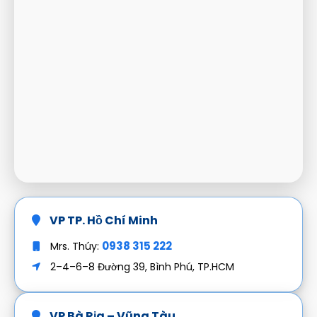
VP TP. Hồ Chí Minh
0938 315 222
Mrs. Thúy:
2–4–6–8 Đường 39, Bình Phú, TP.HCM
VP Bà Rịa – Vũng Tàu