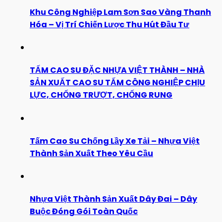
Khu Công Nghiệp Lam Sơn Sao Vàng Thanh
Hóa – Vị Trí Chiến Lược Thu Hút Đầu Tư
TẤM CAO SU ĐẶC NHỰA VIỆT THÀNH – NHÀ
SẢN XUẤT CAO SU TẤM CÔNG NGHIỆP CHỊU
LỰC, CHỐNG TRƯỢT, CHỐNG RUNG
Tấm Cao Su Chống Lầy Xe Tải – Nhựa Việt
Thành Sản Xuất Theo Yêu Cầu
Nhựa Việt Thành Sản Xuất Dây Đai – Dây
Buộc Đóng Gói Toàn Quốc