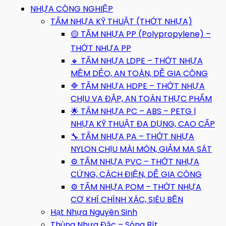
NHỰA CÔNG NGHIỆP
TẤM NHỰA KỸ THUẬT (THỚT NHỰA)
🟡 TẤM NHỰA PP (Polypropylene) –
THỚT NHỰA PP
🔸 TẤM NHỰA LDPE – THỚT NHỰA
MỀM DẺO, AN TOÀN, DỄ GIA CÔNG
🔷 TẤM NHỰA HDPE – THỚT NHỰA
CHỊU VA ĐẬP, AN TOÀN THỰC PHẨM
🌟 TẤM NHỰA PC – ABS – PETG |
NHỰA KỸ THUẬT ĐA DỤNG, CAO CẤP
🔧 TẤM NHỰA PA – THỚT NHỰA
NYLON CHỊU MÀI MÒN, GIẢM MA SÁT
⚙️ TẤM NHỰA PVC – THỚT NHỰA
CỨNG, CÁCH ĐIỆN, DỄ GIA CÔNG
⚙️ TẤM NHỰA POM – THỚT NHỰA
CƠ KHÍ CHÍNH XÁC, SIÊU BỀN
Hạt Nhựa Nguyên Sinh
Thùng Nhựa Đặc – Sóng Bít