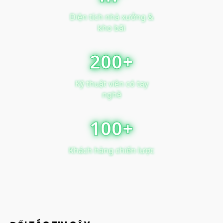
Diện tích nhà xưởng &
kho bãi
200+
Kỹ thuật viên có tay
nghề
100+
Khách hàng chiến lược