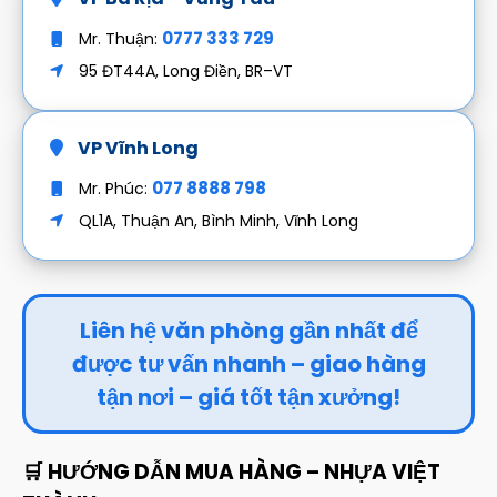
0777 333 729
Mr. Thuận:
95 ĐT44A, Long Điền, BR–VT
VP Vĩnh Long
077 8888 798
Mr. Phúc:
QL1A, Thuận An, Bình Minh, Vĩnh Long
Liên hệ văn phòng gần nhất để
được tư vấn nhanh – giao hàng
tận nơi – giá tốt tận xưởng!
🛒 HƯỚNG DẪN MUA HÀNG – NHỰA VIỆT