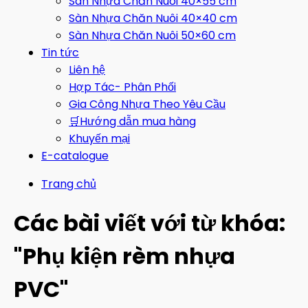
Sàn Nhựa Chăn Nuôi 40×55 cm
Sàn Nhựa Chăn Nuôi 40×40 cm
Sàn Nhựa Chăn Nuôi 50×60 cm
Tin tức
Liên hệ
Hợp Tác- Phân Phối
Gia Công Nhựa Theo Yêu Cầu
🛒Hướng dẫn mua hàng
Khuyến mại
E-catalogue
Trang chủ
Các bài viết với từ khóa:
"Phụ kiện rèm nhựa
PVC"