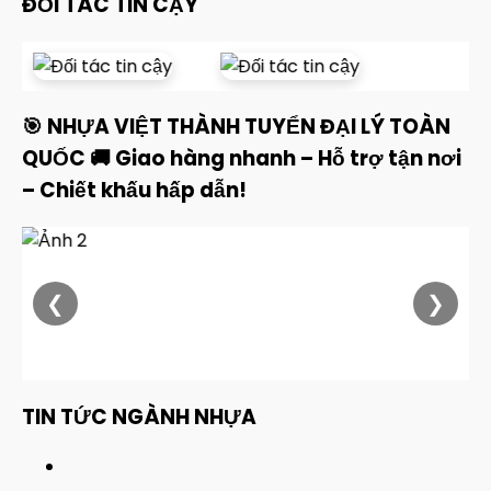
ĐỐI TÁC TIN CẬY
🎯 NHỰA VIỆT THÀNH TUYỂN ĐẠI LÝ TOÀN
QUỐC 🚚 Giao hàng nhanh – Hỗ trợ tận nơi
– Chiết khấu hấp dẫn!
❮
❯
TIN TỨC NGÀNH NHỰA