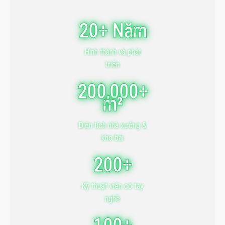
20+ Năm
Hình thành và phát
triển
200,000+
m²
Diện tích nhà xưởng &
kho bãi
200+
Kỹ thuật viên có tay
nghề