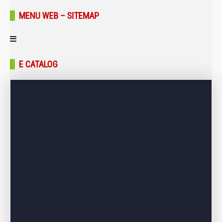
MENU WEB – SITEMAP
Trang chủ
E CATALOG
Giới thiệu
Sản phẩm
Bảng giá
Dự án – Công trình
Tin tức – Blog
Liên hệ