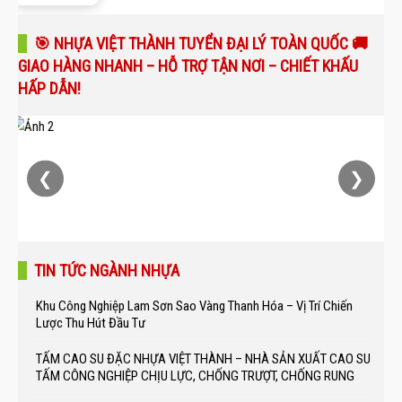
🎯 NHỰA VIỆT THÀNH TUYỂN ĐẠI LÝ TOÀN QUỐC 🚚
GIAO HÀNG NHANH – HỖ TRỢ TẬN NƠI – CHIẾT KHẤU
HẤP DẪN!
❮
❯
TIN TỨC NGÀNH NHỰA
Khu Công Nghiệp Lam Sơn Sao Vàng Thanh Hóa – Vị Trí Chiến
Lược Thu Hút Đầu Tư
TẤM CAO SU ĐẶC NHỰA VIỆT THÀNH – NHÀ SẢN XUẤT CAO SU
TẤM CÔNG NGHIỆP CHỊU LỰC, CHỐNG TRƯỢT, CHỐNG RUNG