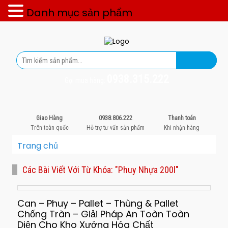
Danh mục sản phẩm
0938.315.222
Gọi mua hàng:
Giao Hàng
0938.806.222
Thanh toán
Trên toàn quốc
Hỗ trợ tư vấn sản phẩm
Khi nhận hàng
Trang chủ
Các Bài Viết Với Từ Khóa: "phuy Nhựa 200l"
Can – Phuy – Pallet – Thùng & Pallet
Chống Tràn – Giải Pháp An Toàn Toàn
Diện Cho Kho Xưởng Hóa Chất