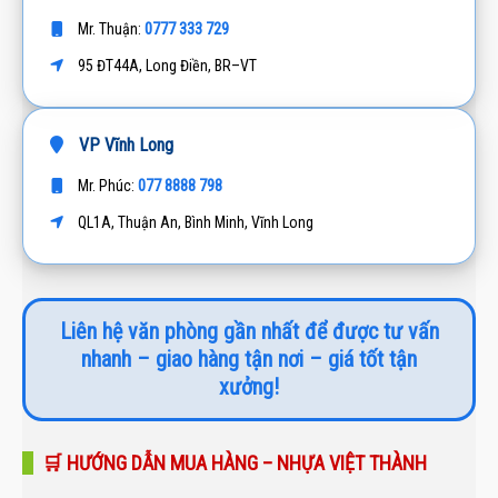
0777 333 729
Mr. Thuận:
95 ĐT44A, Long Điền, BR–VT
VP Vĩnh Long
077 8888 798
Mr. Phúc:
QL1A, Thuận An, Bình Minh, Vĩnh Long
Liên hệ văn phòng gần nhất để được tư vấn
nhanh – giao hàng tận nơi – giá tốt tận
xưởng!
🛒 HƯỚNG DẪN MUA HÀNG – NHỰA VIỆT THÀNH