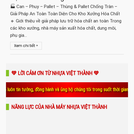
🏭 Can – Phuy – Pallet – Thùng & Pallet Chống Tràn –
Giải Pháp An Toàn Toàn Diện Cho Kho Xưởng Hóa Chất
🔹 Giới thiệu về giải pháp lưu trữ hóa chất an toàn Trong
các kho xưởng, nhà máy sản xuất hóa chất, dung môi,
phụ gia…
»
Xem chi tiết
💚 LỜI CẢM ƠN TỪ NHỰA VIỆT THÀNH 💚
in tưởng, đồng hành và ủng hộ chúng tôi trong suốt thời gian qua. Sự t
NĂNG LỰC CỦA NHÀ MÁY NHỰA VIỆT THÀNH