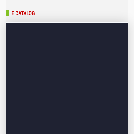
Trang chủ
E CATALOG
Giới thiệu
Sản phẩm
Bảng giá
Dự án – Công trình
Tin tức – Blog
Liên hệ