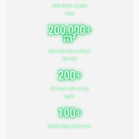
Hình thành và phát
triển
200,000+
m²
Diện tích nhà xưởng &
kho bãi
200+
Kỹ thuật viên có tay
nghề
100+
Khách hàng chiến lược