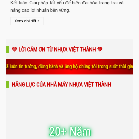
Kết luận: Giải pháp tất yếu để hiện đại hóa trang trại và
nâng cao lợi nhuận bền vững.
»
Xem chi tiết
💚 LỜI CẢM ƠN TỪ NHỰA VIỆT THÀNH 💚
tưởng, đồng hành và ủng hộ chúng tôi trong suốt thời gian qua. Sự tin 
NĂNG LỰC CỦA NHÀ MÁY NHỰA VIỆT THÀNH
20+ Năm