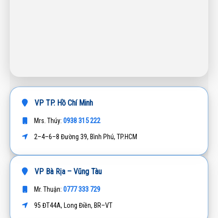
VP TP. Hồ Chí Minh
0938 315 222
Mrs. Thúy:
2–4–6–8 Đường 39, Bình Phú, TP.HCM
VP Bà Rịa – Vũng Tàu
0777 333 729
Mr. Thuận:
95 ĐT44A, Long Điền, BR–VT