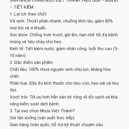
SÀN NHỰA CHĂN NUÔI VIỆT THÀNH: HIỆU QUẢ – BỀN BỈ
– TIẾT KIỆM
1. Lợi ích then chốt:
Vệ sinh: Thoát phân nhanh, chuồng khô ráo, giảm 80%
mùi hôi và vi khuẩn.
Sức khỏe: Chống trơn trượt, giữ ấm, hạn chế tối đa bệnh
móng và tiêu chảy cho heo.
Kinh tế: Tiết kiệm nước, giảm nhân công, tuổi thọ cao (5-
10 năm).
2. Đặc điểm sản phẩm:
Chất liệu: 100% nhựa nguyên sinh chịu lực, kháng hóa
chất.
Phân loại: Đầy đủ kích thước cho heo con, heo nái và heo
thịt.
Vượt trội: Tối ưu hơn hẳn sàn bê tông về độ sạch và khả
năng kiểm soát dịch bệnh.
3. Tại sao chọn Nhựa Việt Thành?
Giá tận xưởng (sản xuất trực tiếp).
Giao hàng toàn quốc, hỗ trợ kỹ thuật chuyên sâu.