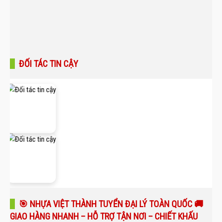
ĐỐI TÁC TIN CẬY
🎯 NHỰA VIỆT THÀNH TUYỂN ĐẠI LÝ TOÀN QUỐC 🚚
GIAO HÀNG NHANH – HỖ TRỢ TẬN NƠI – CHIẾT KHẤU