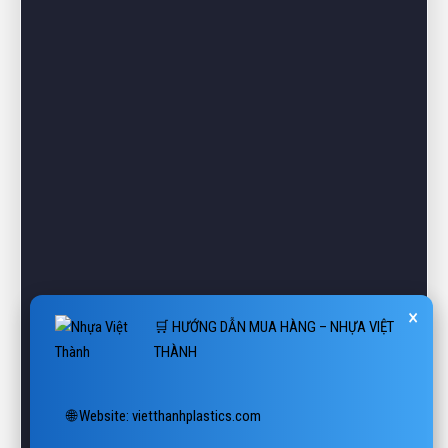
×
🛒 HƯỚNG DẪN MUA HÀNG – NHỰA VIỆT
THÀNH
🌐 Website: vietthanhplastics.com

1. Chọn sản phẩm
