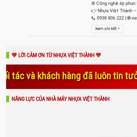
⚙️ Công nghệ ép phun h
👉 Nhựa Việt Thành – 
📞 0938 806 222 | 🌐 v
»
Xem chi tiết
💚 LỜI CẢM ƠN TỪ NHỰA VIỆT THÀNH 💚
àng đã luôn tin tưởng, đồng hành và
NĂNG LỰC CỦA NHÀ MÁY NHỰA VIỆT THÀNH