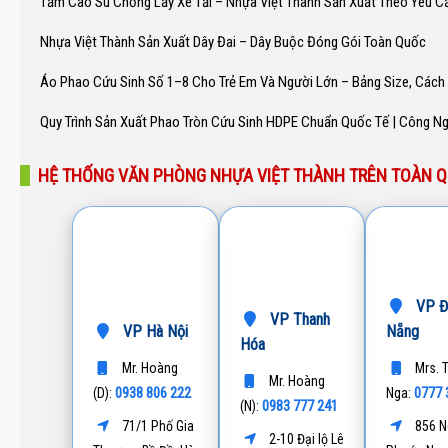
Tấm Cao Su Chống Lầy Xe Tải – Nhựa Việt Thành Sản Xuất Theo Yêu C
Nhựa Việt Thành Sản Xuất Dây Đai – Dây Buộc Đóng Gói Toàn Quốc
Áo Phao Cứu Sinh Số 1–8 Cho Trẻ Em Và Người Lớn – Bảng Size, Các
Quy Trình Sản Xuất Phao Tròn Cứu Sinh HDPE Chuẩn Quốc Tế | Công N
HỆ THỐNG VĂN PHÒNG NHỰA VIỆT THÀNH TRÊN TOÀN 
VP Đ
VP Thanh
VP Hà Nội
Nẵng
Hóa
Mr. Hoàng
Mrs. 
Mr. Hoàng
0938 806 222
0777 
(D):
Nga:
0983 777 241
(N):
71/1 Phố Gia
856 N
2-10 Đại lộ Lê