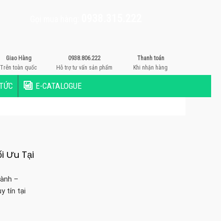
0938.315.222
Gọi mua hàng:
Giao Hàng
0938.806.222
Thanh toán
Trên toàn quốc
Hỗ trợ tư vấn sản phẩm
Khi nhận hàng
 TỨC
E-CATALOGUE
i Ưu Tại
hành –
 tín tại