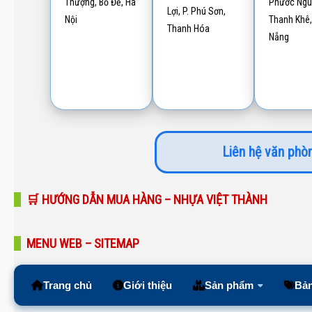
Thượng, Bồ Đề, Hà
Phước Ngu
Lợi, P. Phú Sơn,
Nội
Thanh Khê,
Thanh Hóa
Nẵng
Liên hệ văn phòn
🛒 HƯỚNG DẪN MUA HÀNG – NHỰA VIỆT THÀNH
MENU WEB – SITEMAP
Trang chủ
Giới thiệu
Sản phẩm
Bản