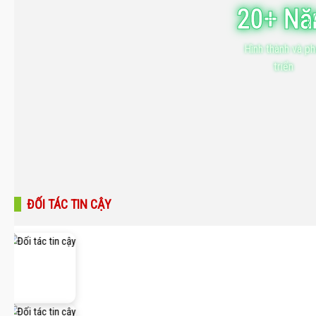
20+ N
Hình thành và ph
triển
ĐỐI TÁC TIN CẬY