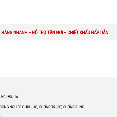
O HÀNG NHANH – HỖ TRỢ TẬN NƠI – CHIẾT KHẤU HẤP DẪN!
u Hút Đầu Tư
 CÔNG NGHIỆP CHỊU LỰC, CHỐNG TRƯỢT, CHỐNG RUNG