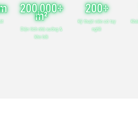
ăm
200,000+
200+
m²
át
Kỹ thuật viên có tay
Khá
Diện tích nhà xưởng &
nghề
kho bãi