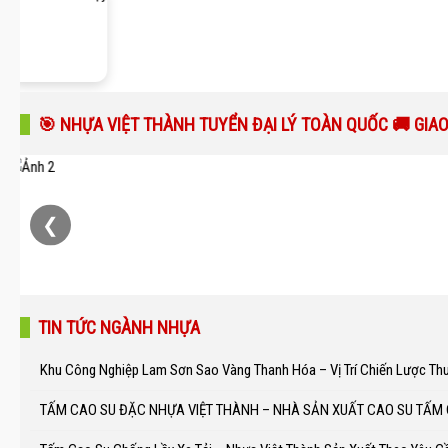
🎯 NHỰA VIỆT THÀNH TUYỂN ĐẠI LÝ TOÀN QUỐC 🚚 GIA
❮
TIN TỨC NGÀNH NHỰA
Khu Công Nghiệp Lam Sơn Sao Vàng Thanh Hóa – Vị Trí Chiến Lược Th
TẤM CAO SU ĐẶC NHỰA VIỆT THÀNH – NHÀ SẢN XUẤT CAO SU TẤM