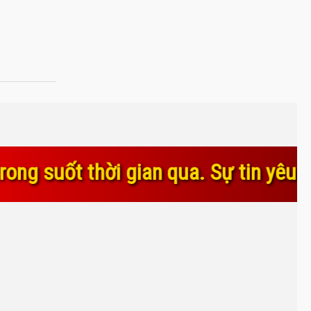
ian qua. Sự tin yêu và gắn bó của q