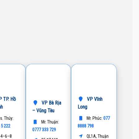
 TP. Hồ
VP Vĩnh
VP Bà Rịa
nh
Long
– Vũng Tàu
077
s. Thúy:
Mr. Phúc:
Mr. Thuận:
15 222
8888 798
0777 333 729
4–6–8
QL1A, Thuận