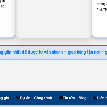
yên,
Đường 3
 Đà
Phú, T
g gần nhất để được tư vấn nhanh – giao hàng tận nơi – g
g giá
Dự án – Công trình
Tin tức – Blog
Liên 