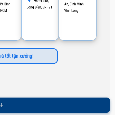
95 ĐT44A,
9, Bình
An, Bình Minh,
Long Điền, BR–VT
P.HCM
Vĩnh Long
iá tốt tận xưởng!
hệ