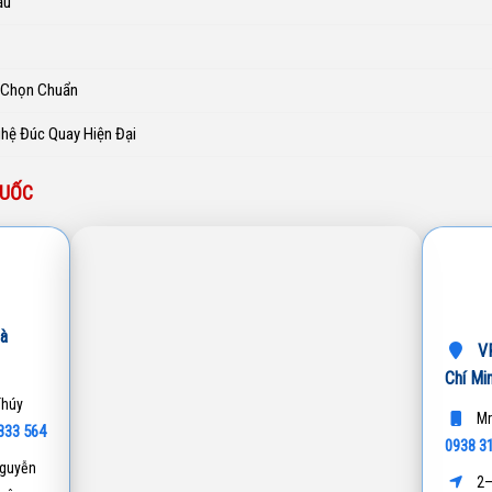
ầu
h Chọn Chuẩn
ghệ Đúc Quay Hiện Đại
QUỐC
à
VP
Chí Mi
Thúy
Mr
333 564
0938 3
guyễn
2–