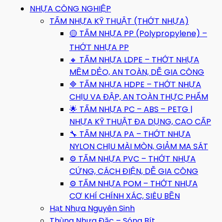
NHỰA CÔNG NGHIỆP
TẤM NHỰA KỸ THUẬT (THỚT NHỰA)
🟡 TẤM NHỰA PP (Polypropylene) –
THỚT NHỰA PP
🔸 TẤM NHỰA LDPE – THỚT NHỰA
MỀM DẺO, AN TOÀN, DỄ GIA CÔNG
🔷 TẤM NHỰA HDPE – THỚT NHỰA
CHỊU VA ĐẬP, AN TOÀN THỰC PHẨM
🌟 TẤM NHỰA PC – ABS – PETG |
NHỰA KỸ THUẬT ĐA DỤNG, CAO CẤP
🔧 TẤM NHỰA PA – THỚT NHỰA
NYLON CHỊU MÀI MÒN, GIẢM MA SÁT
⚙️ TẤM NHỰA PVC – THỚT NHỰA
CỨNG, CÁCH ĐIỆN, DỄ GIA CÔNG
⚙️ TẤM NHỰA POM – THỚT NHỰA
CƠ KHÍ CHÍNH XÁC, SIÊU BỀN
Hạt Nhựa Nguyên Sinh
Thùng Nhựa Đặc – Sóng Bít