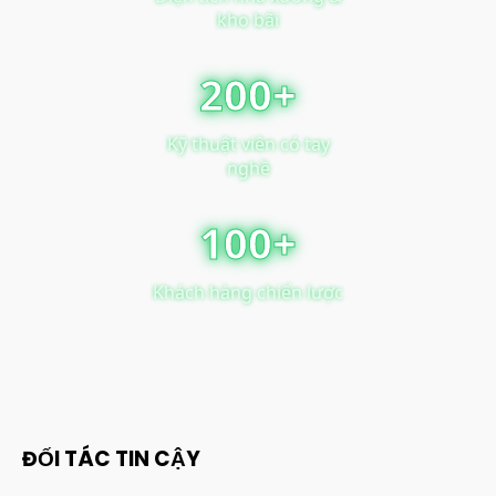
kho bãi
200+
Kỹ thuật viên có tay
nghề
100+
Khách hàng chiến lược
ĐỐI TÁC TIN CẬY