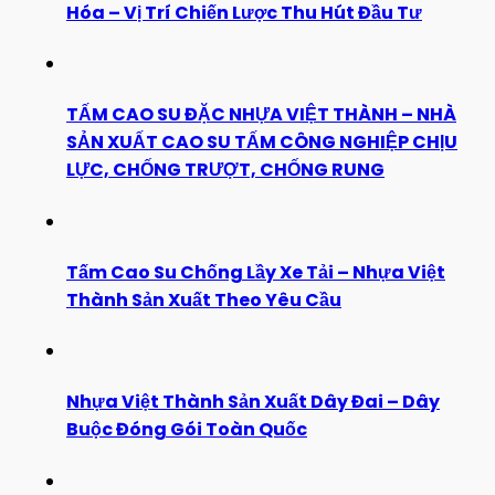
Hóa – Vị Trí Chiến Lược Thu Hút Đầu Tư
TẤM CAO SU ĐẶC NHỰA VIỆT THÀNH – NHÀ
SẢN XUẤT CAO SU TẤM CÔNG NGHIỆP CHỊU
LỰC, CHỐNG TRƯỢT, CHỐNG RUNG
Tấm Cao Su Chống Lầy Xe Tải – Nhựa Việt
Thành Sản Xuất Theo Yêu Cầu
Nhựa Việt Thành Sản Xuất Dây Đai – Dây
Buộc Đóng Gói Toàn Quốc