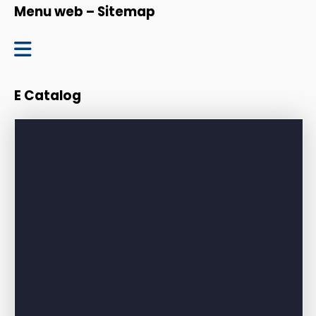
Menu web – Sitemap
Trang chủ
E Catalog
Giới thiệu
Sản phẩm
Bảng giá
Dự án – Công trình
Tin tức – Blog
Liên hệ