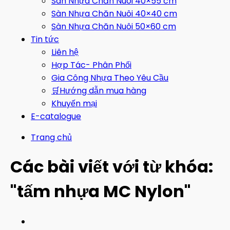
Sàn Nhựa Chăn Nuôi 40×55 cm
Sàn Nhựa Chăn Nuôi 40×40 cm
Sàn Nhựa Chăn Nuôi 50×60 cm
Tin tức
Liên hệ
Hợp Tác- Phân Phối
Gia Công Nhựa Theo Yêu Cầu
🛒Hướng dẫn mua hàng
Khuyến mại
E-catalogue
Trang chủ
Các bài viết với từ khóa:
"tấm nhựa MC Nylon"