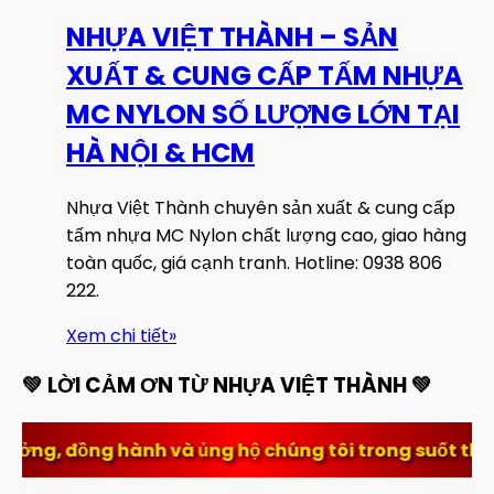
NHỰA VIỆT THÀNH – SẢN
XUẤT & CUNG CẤP TẤM NHỰA
MC NYLON SỐ LƯỢNG LỚN TẠI
HÀ NỘI & HCM
Nhựa Việt Thành chuyên sản xuất & cung cấp
tấm nhựa MC Nylon chất lượng cao, giao hàng
toàn quốc, giá cạnh tranh. Hotline: 0938 806
222.
Xem chi tiết
»
💚 LỜI CẢM ƠN TỪ NHỰA VIỆT THÀNH 💚
h và ủng hộ chúng tôi trong suốt thời gian qua. Sự ti