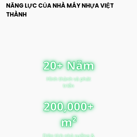
NĂNG LỰC CỦA NHÀ MÁY NHỰA VIỆT
THÀNH
20+ Năm
Hình thành và phát
triển
200,000+
m²
Diện tích nhà xưởng &