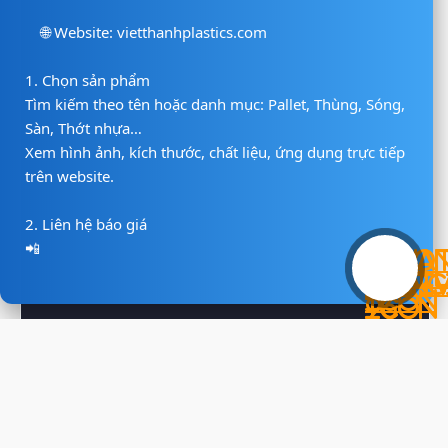
🌐 Website: vietthanhplastics.com

1. Chọn sản phẩm

Tìm kiếm theo tên hoặc danh mục: Pallet, Thùng, Sóng, 
Sàn, Thớt nhựa…

Xem hình ảnh, kích thước, chất liệu, ứng dụng trực tiếp 
trên website.

2. Liên hệ báo giá

📲 Hotline/Zalo: 0938 806 222

📨 Email: vietthanh