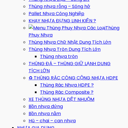
Thùng nhựa rỗng – Sóng hở
Pallet Nhựa Công Nghiệp
KHAY NHỰA ĐỰNG LINH KIỆN ?
Thùng
Phuy Nhựa
Thùng Nhựa Chữ Nhật Dung Tích Lớn
Thùng Nhựa Tròn Dung Tích Lớn
Thùng nhựa tròn
THÙNG ĐÁ – THÙNG GIỮ LẠNH DUNG
TÍCH LỚN
♻️ THÙNG RÁC CÔNG CỘNG NHỰA HDPE
Thùng Rác Nhựa HDPE ?
Thùng Rác Composite ?
XE THÙNG NHỰA DỆT NHUỘM
Bồn nhựa đứng
Bồn nhựa nằm
Hũ – chai – can nhựa
NHỰA GIA DỤNG