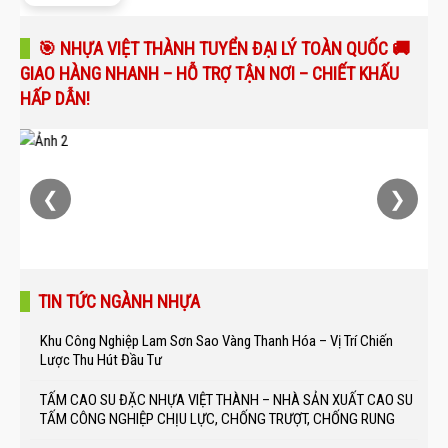
🎯 NHỰA VIỆT THÀNH TUYỂN ĐẠI LÝ TOÀN QUỐC 🚚
GIAO HÀNG NHANH – HỖ TRỢ TẬN NƠI – CHIẾT KHẤU
HẤP DẪN!
❮
❯
TIN TỨC NGÀNH NHỰA
Khu Công Nghiệp Lam Sơn Sao Vàng Thanh Hóa – Vị Trí Chiến
Lược Thu Hút Đầu Tư
TẤM CAO SU ĐẶC NHỰA VIỆT THÀNH – NHÀ SẢN XUẤT CAO SU
TẤM CÔNG NGHIỆP CHỊU LỰC, CHỐNG TRƯỢT, CHỐNG RUNG