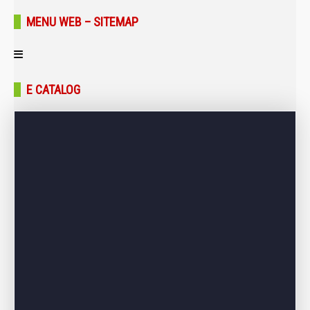
MENU WEB – SITEMAP
Trang chủ
E CATALOG
Giới thiệu
Sản phẩm
Bảng giá
Dự án – Công trình
Tin tức – Blog
Liên hệ