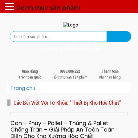
Danh mục sản phẩm
0938.315.222
Gọi mua hàng:
Giao Hàng
0938.806.222
Thanh toán
Trên toàn quốc
Hỗ trợ tư vấn sản phẩm
Khi nhận hàng
Trang chủ
Các Bài Viết Với Từ Khóa: "thiết Bị Kho Hóa Chất"
Can – Phuy – Pallet – Thùng & Pallet
Chống Tràn – Giải Pháp An Toàn Toàn
Diện Cho Kho Xưởng Hóa Chất