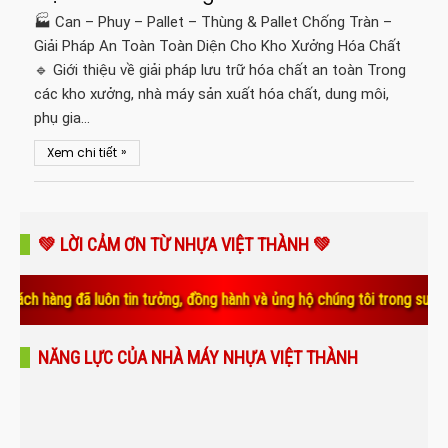
🏭 Can – Phuy – Pallet – Thùng & Pallet Chống Tràn –
Giải Pháp An Toàn Toàn Diện Cho Kho Xưởng Hóa Chất
🔹 Giới thiệu về giải pháp lưu trữ hóa chất an toàn Trong
các kho xưởng, nhà máy sản xuất hóa chất, dung môi,
phụ gia…
»
Xem chi tiết
💚 LỜI CẢM ƠN TỪ NHỰA VIỆT THÀNH 💚
g đã luôn tin tưởng, đồng hành và ủng hộ chúng tôi trong suốt thời gia
NĂNG LỰC CỦA NHÀ MÁY NHỰA VIỆT THÀNH