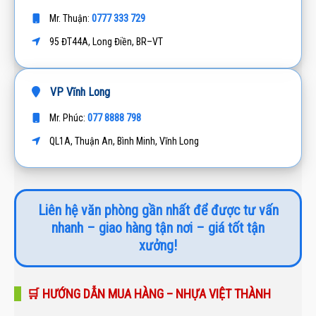
0777 333 729
Mr. Thuận:
95 ĐT44A, Long Điền, BR–VT
VP Vĩnh Long
077 8888 798
Mr. Phúc:
QL1A, Thuận An, Bình Minh, Vĩnh Long
Liên hệ văn phòng gần nhất để được tư vấn
nhanh – giao hàng tận nơi – giá tốt tận
xưởng!
🛒 HƯỚNG DẪN MUA HÀNG – NHỰA VIỆT THÀNH