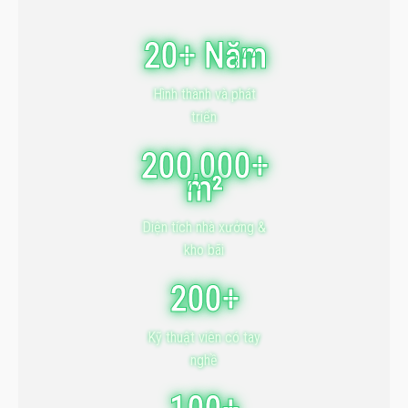
20+ Năm
Hình thành và phát
triển
200,000+
m²
Diện tích nhà xưởng &
kho bãi
200+
Kỹ thuật viên có tay
nghề