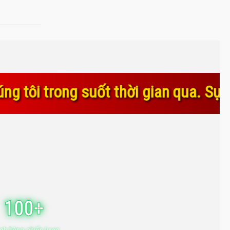
thời gian qua. Sự tin yêu và gắn bó 
100+