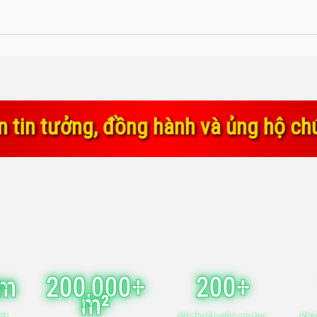
ành và ủng hộ chúng tôi trong suốt 
ăm
200,000+
200+
m²