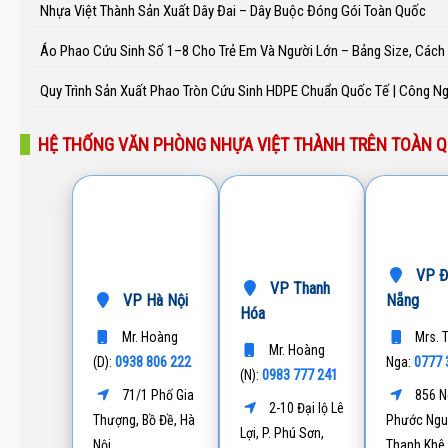
Nhựa Việt Thành Sản Xuất Dây Đai – Dây Buộc Đóng Gói Toàn Quốc
Áo Phao Cứu Sinh Số 1–8 Cho Trẻ Em Và Người Lớn – Bảng Size, Các
Quy Trình Sản Xuất Phao Tròn Cứu Sinh HDPE Chuẩn Quốc Tế | Công N
HỆ THỐNG VĂN PHÒNG NHỰA VIỆT THÀNH TRÊN TOÀN 
VP Đ
VP Thanh
VP Hà Nội
Nẵng
Hóa
Mr. Hoàng
Mrs. 
Mr. Hoàng
0938 806 222
0777 
(D):
Nga:
0983 777 241
(N):
71/1 Phố Gia
856 N
2-10 Đại lộ Lê
Thượng, Bồ Đề, Hà
Phước Ngu
Lợi, P. Phú Sơn,
Nội
Thanh Khê,