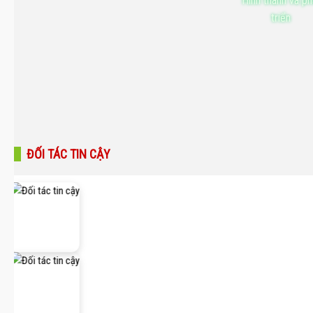
Hình thành và ph
triển
ĐỐI TÁC TIN CẬY