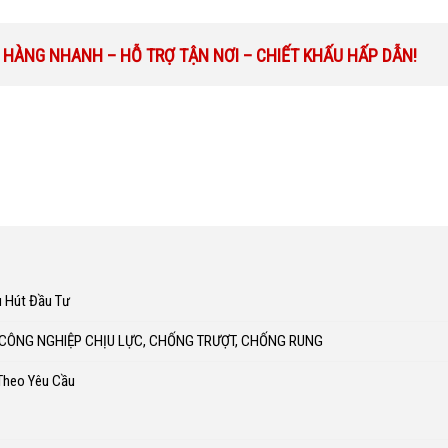
 HÀNG NHANH – HỖ TRỢ TẬN NƠI – CHIẾT KHẤU HẤP DẪN!
u Hút Đầu Tư
 CÔNG NGHIỆP CHỊU LỰC, CHỐNG TRƯỢT, CHỐNG RUNG
 Theo Yêu Cầu