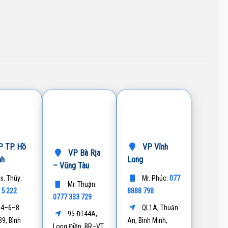
 TP. Hồ
VP Vĩnh
VP Bà Rịa
nh
Long
– Vũng Tàu
077
s. Thúy:
Mr. Phúc:
Mr. Thuận:
15 222
8888 798
0777 333 729
4–6–8
QL1A, Thuận
95 ĐT44A,
9, Bình
An, Bình Minh,
Long Điền, BR–VT