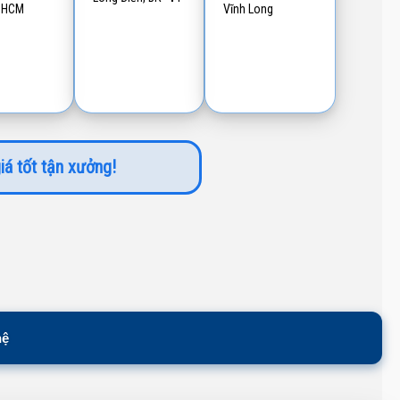
P.HCM
Vĩnh Long
iá tốt tận xưởng!
hệ