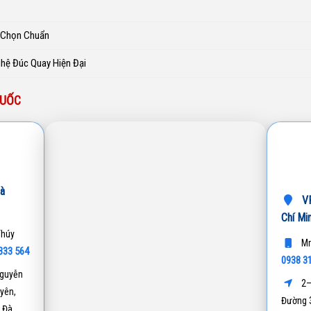
h Chọn Chuẩn
ghệ Đúc Quay Hiện Đại
QUỐC
à
VP
Chí Mi
Thúy
Mr
333 564
0938 3
guyễn
2–
yên,
Đường 3
 Đà