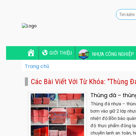
GIỚI THIỆU
NHỰA CÔNG NGHIỆP
Trang chủ
Các Bài Viết Với Từ Khóa: "Thùng Đ
Thùng đá – thùng
Thùng đá nhựa – thùng 
bơm vào giữ 2 lớp nhựa
nhiệt độ.Bồn bảo quản
độ thực phẩm đông lạn
chuyền lạnh an toàn, h