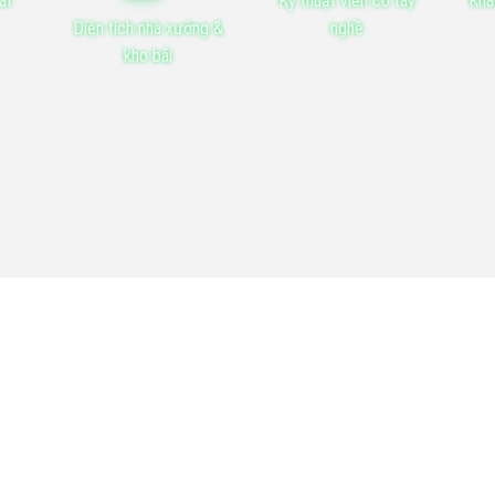
át
Kỹ thuật viên có tay
Khá
Diện tích nhà xưởng &
nghề
kho bãi