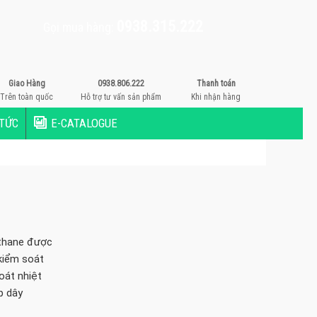
0938.315.222
Gọi mua hàng:
Giao Hàng
0938.806.222
Thanh toán
Trên toàn quốc
Hỗ trợ tư vấn sản phẩm
Khi nhận hàng
 TỨC
E-CATALOGUE
rethane được
 kiểm soát
oát nhiệt
p dây