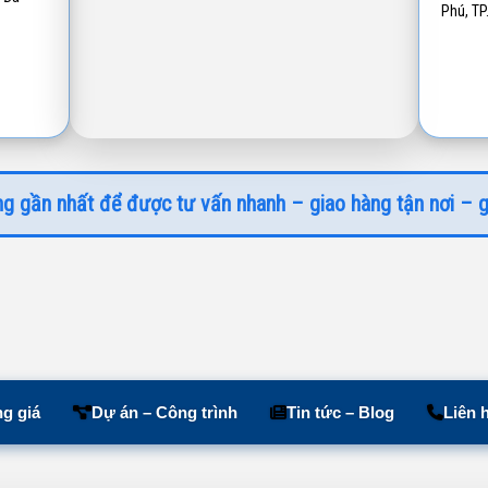
Phú, T
g gần nhất để được tư vấn nhanh – giao hàng tận nơi – g
g giá
Dự án – Công trình
Tin tức – Blog
Liên 