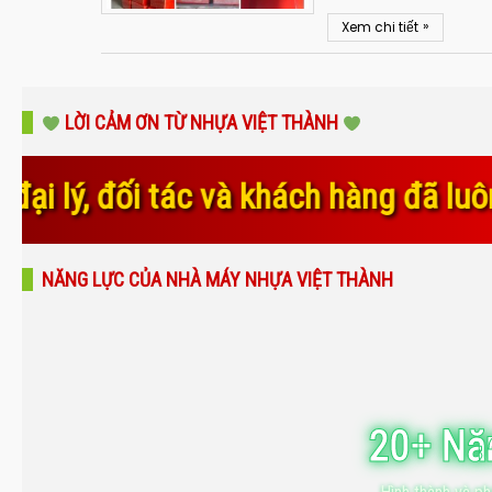
»
Xem chi tiết
LỜI CẢM ƠN TỪ NHỰA VIỆT THÀNH
hách hàng đã luôn tin tưởng, đồng h
NĂNG LỰC CỦA NHÀ MÁY NHỰA VIỆT THÀNH
20+ N