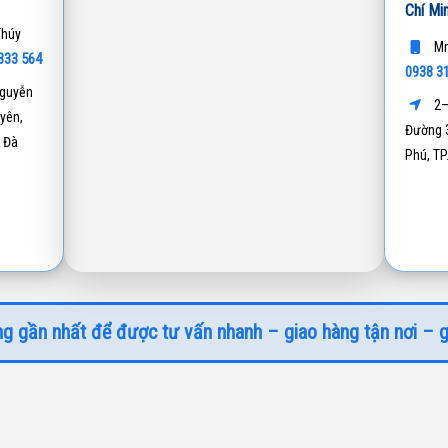
Chí Mi
Thúy
Mr
333 564
0938 3
guyễn
2–
yên,
Đường 3
 Đà
Phú, T
g gần nhất để được tư vấn nhanh – giao hàng tận nơi – g