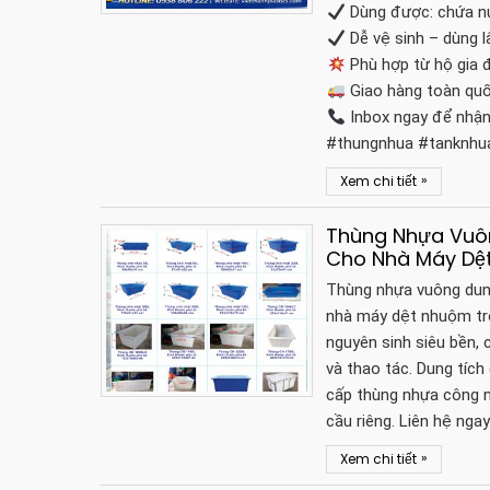
Dùng được: chứa nướ
Dễ vệ sinh – dùng l
Phù hợp từ hộ gia đ
Giao hàng toàn quốc
Inbox ngay để nhận
#thungnhua #tanknhu
»
Xem chi tiết
Thùng Nhựa Vuôn
Cho Nhà Máy Dệ
Thùng nhựa vuông dung
nhà máy dệt nhuộm tro
nguyên sinh siêu bền, c
và thao tác. Dung tíc
cấp thùng nhựa công n
cầu riêng. Liên hệ nga
»
Xem chi tiết