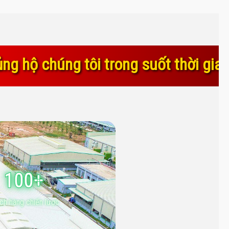
g suốt thời gian qua. Sự tin yêu và
100+
ch hàng chiến lược