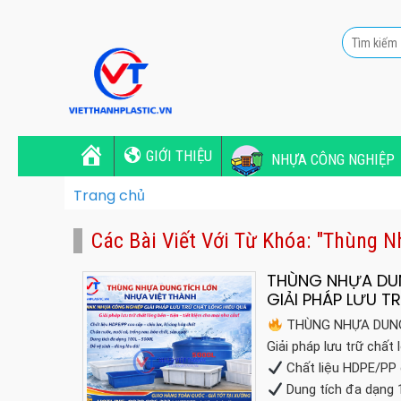
GIỚI THIỆU
NHỰA CÔNG NGHIỆP
Trang chủ
Các Bài Viết Với Từ Khóa: "Thùng 
THÙNG NHỰA DUN
GIẢI PHÁP LƯU 
THÙNG NHỰA DUNG
Giải pháp lưu trữ chất
Chất liệu HDPE/PP c
Dung tích đa dạng 