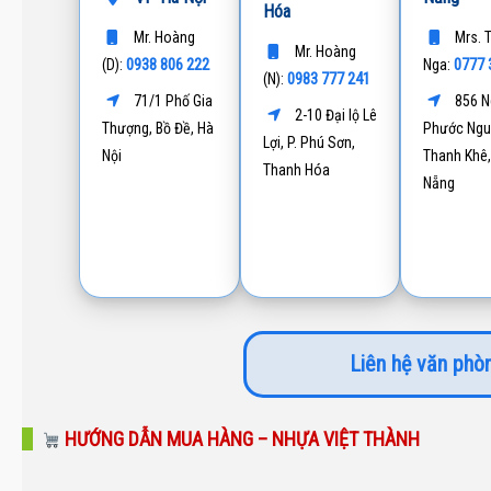
Hóa
Mr. Hoàng
Mrs. 
Mr. Hoàng
0938 806 222
0777 
(D):
Nga:
0983 777 241
(N):
71/1 Phố Gia
856 N
2-10 Đại lộ Lê
Thượng, Bồ Đề, Hà
Phước Ngu
Lợi, P. Phú Sơn,
Nội
Thanh Khê,
Thanh Hóa
Nẵng
Liên hệ văn phòn
HƯỚNG DẪN MUA HÀNG – NHỰA VIỆT THÀNH