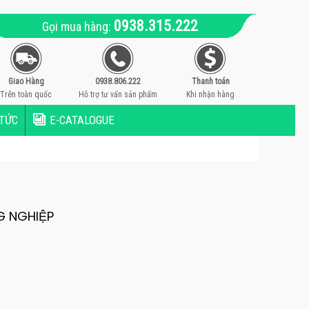
0938.315.222
Gọi mua hàng:
Giao Hàng
0938.806.222
Thanh toán
Trên toàn quốc
Hỗ trợ tư vấn sản phẩm
Khi nhận hàng
 TỨC
E-CATALOGUE
G NGHIỆP