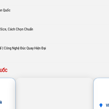
àn Quốc
 Size, Cách Chọn Chuẩn
ế | Công Nghệ Đúc Quay Hiện Đại
QUỐC
à
VP