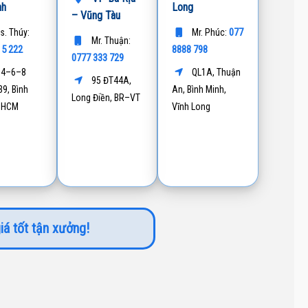
nh
Long
– Vũng Tàu
077
s. Thúy:
Mr. Phúc:
Mr. Thuận:
15 222
8888 798
0777 333 729
4–6–8
QL1A, Thuận
95 ĐT44A,
9, Bình
An, Bình Minh,
Long Điền, BR–VT
P.HCM
Vĩnh Long
iá tốt tận xưởng!