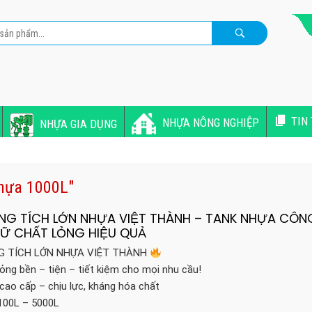
TIN
NHỰA NÔNG NGHIỆP
NHỰA GIA DỤNG
Nhựa 1000L"
G TÍCH LỚN NHỰA VIỆT THÀNH – TANK NHỰA CÔN
TRỮ CHẤT LỎNG HIỆU QUẢ
 TÍCH LỚN NHỰA VIỆT THÀNH
 lỏng bền – tiện – tiết kiệm cho mọi nhu cầu!
ao cấp – chịu lực, kháng hóa chất
100L – 5000L