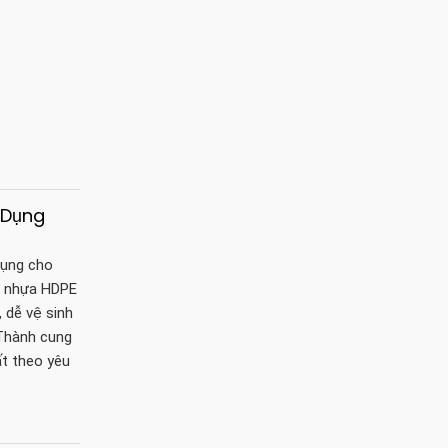
 Dụng
dụng cho
ừ nhựa HDPE
, dễ vệ sinh
 Thành cung
ất theo yêu