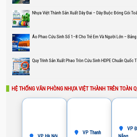
Nhựa Việt Thành Sản Xuất Dây Đai – Dây Buộc Đóng Gói To
Áo Phao Cứu Sinh Số 1–8 Cho Trẻ Em Và Người Lớn – Bảng
Quy Trình Sản Xuất Phao Tròn Cứu Sinh HDPE Chuẩn Quốc T
HỆ THỐNG VĂN PHÒNG NHỰA VIỆT THÀNH TRÊN TOÀN 
VP Đ
VP Thanh
VP Hà Nội
Nẵng