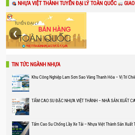
NHỰA VIỆT THÀNH TUYỂN ĐẠI LÝ TOÀN QUỐC
GIAO
❮
TIN TỨC NGÀNH NHỰA
Khu Công Nghiệp Lam Sơn Sao Vàng Thanh Hóa – Vị Trí Chi
TẤM CAO SU ĐẶC NHỰA VIỆT THÀNH – NHÀ SẢN XUẤT C
Tấm Cao Su Chống Lầy Xe Tải – Nhựa Việt Thành Sản Xuất