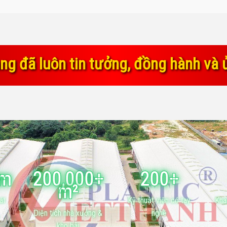
 đồng hành và ủng hộ chúng tôi tron
ăm
200,000+
200+
m²
át
Kỹ thuật viên có tay
Khá
Diện tích nhà xưởng &
nghề
kho bãi