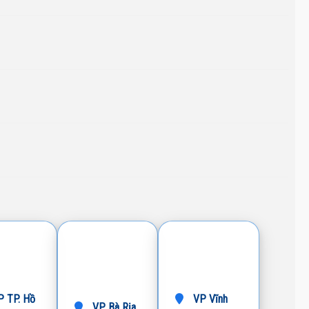
 TP. Hồ
VP Vĩnh
VP Bà Rịa