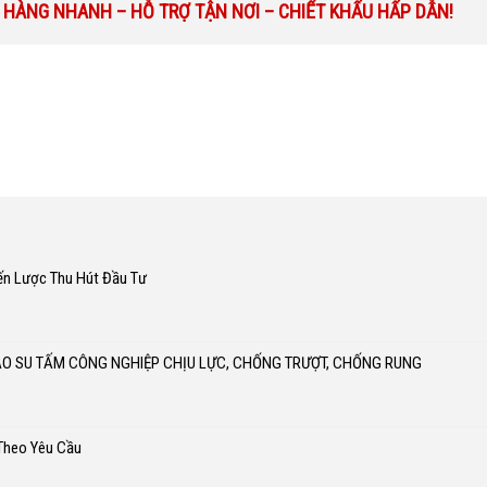
 HÀNG NHANH – HỖ TRỢ TẬN NƠI – CHIẾT KHẤU HẤP DẪN!
ến Lược Thu Hút Đầu Tư
AO SU TẤM CÔNG NGHIỆP CHỊU LỰC, CHỐNG TRƯỢT, CHỐNG RUNG
 Theo Yêu Cầu