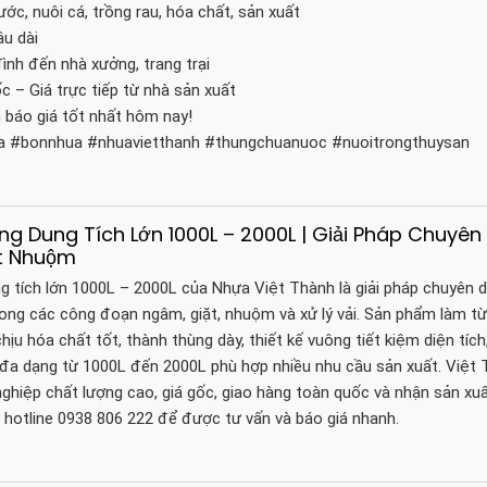
c, nuôi cá, trồng rau, hóa chất, sản xuất
âu dài
ình đến nhà xưởng, trang trại
 – Giá trực tiếp từ nhà sản xuất
 báo giá tốt nhất hôm nay!
a #bonnhua #nhuavietthanh #thungchuanuoc #nuoitrongthuysan
g Dung Tích Lớn 1000L – 2000L | Giải Pháp Chuyên
t Nhuộm
 tích lớn 1000L – 2000L của Nhựa Việt Thành là giải pháp chuyên 
ng các công đoạn ngâm, giặt, nhuộm và xử lý vải. Sản phẩm làm t
hịu hóa chất tốt, thành thùng dày, thiết kế vuông tiết kiệm diện tích
h đa dạng từ 1000L đến 2000L phù hợp nhiều nhu cầu sản xuất. Việt
ghiệp chất lượng cao, giá gốc, giao hàng toàn quốc và nhận sản xu
y hotline 0938 806 222 để được tư vấn và báo giá nhanh.