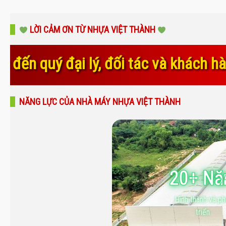
LỜI CẢM ƠN TỪ NHỰA VIỆT THÀNH
ác và khách hàng đã luôn tin tưởng,
NĂNG LỰC CỦA NHÀ MÁY NHỰA VIỆT THÀNH
20+ N
Hình thành và ph
triển