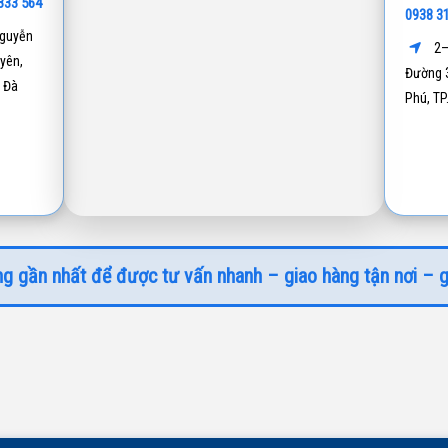
333 564
0938 3
guyễn
2–
yên,
Đường 3
 Đà
Phú, T
g gần nhất để được tư vấn nhanh – giao hàng tận nơi – g