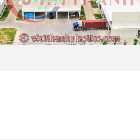
Diện tích nhà xưởng &
nghề
kho bãi