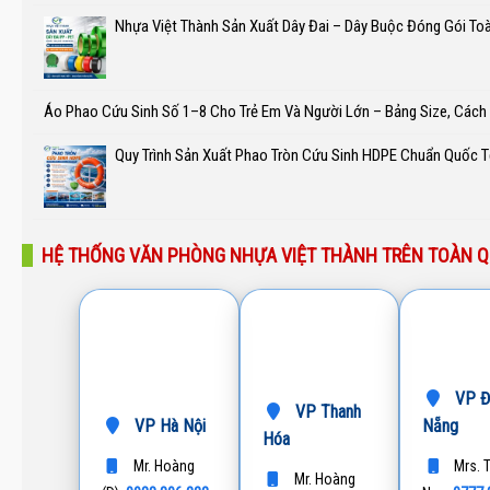
Nhựa Việt Thành Sản Xuất Dây Đai – Dây Buộc Đóng Gói To
Áo Phao Cứu Sinh Số 1–8 Cho Trẻ Em Và Người Lớn – Bảng Size, Các
Quy Trình Sản Xuất Phao Tròn Cứu Sinh HDPE Chuẩn Quốc T
HỆ THỐNG VĂN PHÒNG NHỰA VIỆT THÀNH TRÊN TOÀN 
VP Đ
VP Thanh
VP Hà Nội
Nẵng
Hóa
Mr. Hoàng
Mrs. 
Mr. Hoàng