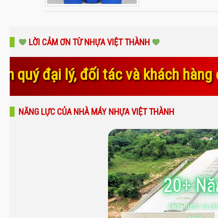
LỜI CẢM ƠN TỪ NHỰA VIỆT THÀNH
 và khách hàng đã luôn tin tưởng, đ
NĂNG LỰC CỦA NHÀ MÁY NHỰA VIỆT THÀNH
20+ N
Hình thành và ph