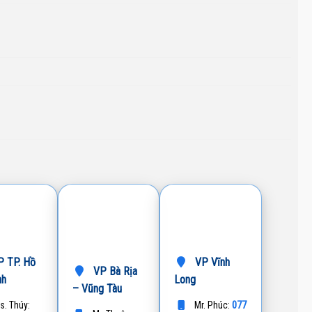
 TP. Hồ
VP Vĩnh
VP Bà Rịa
nh
Long
– Vũng Tàu
077
s. Thúy:
Mr. Phúc: