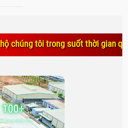
suốt thời gian qua. Sự tin yêu và g
100+
ch hàng chiến lược