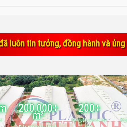
ồng hành và ủng hộ chúng tôi trong 
ăm
200,000+
200+
m²
át
Kỹ thuật viên có tay
Khá