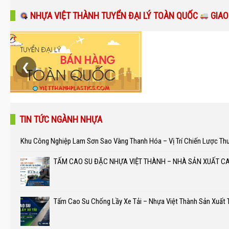
NHỰA VIỆT THÀNH TUYỂN ĐẠI LÝ TOÀN QUỐC
GIAO
❮
TIN TỨC NGÀNH NHỰA
Khu Công Nghiệp Lam Sơn Sao Vàng Thanh Hóa – Vị Trí Chiến Lược Th
TẤM CAO SU ĐẶC NHỰA VIỆT THÀNH – NHÀ SẢN XUẤT C
Tấm Cao Su Chống Lầy Xe Tải – Nhựa Việt Thành Sản Xuất