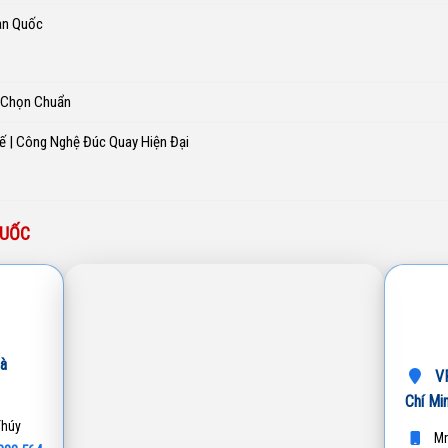
àn Quốc
h Chọn Chuẩn
ế | Công Nghệ Đúc Quay Hiện Đại
QUỐC
à
VP
Chí Mi
Thúy
Mr