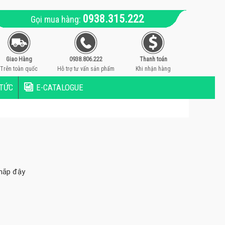
0938.315.222
Gọi mua hàng:
Giao Hàng
0938.806.222
Thanh toán
Trên toàn quốc
Hỗ trợ tư vấn sản phẩm
Khi nhận hàng
 TỨC
E-CATALOGUE
 nắp đậy