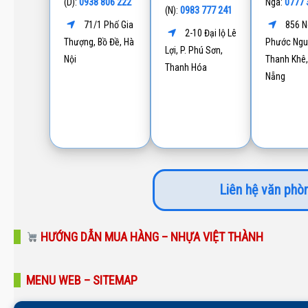
0938 806 222
0777 
(D):
Nga:
0983 777 241
(N):
71/1 Phố Gia
856 N
2-10 Đại lộ Lê
Thượng, Bồ Đề, Hà
Phước Ngu
Lợi, P. Phú Sơn,
Nội
Thanh Khê,
Thanh Hóa
Nẵng
Liên hệ văn phòn
HƯỚNG DẪN MUA HÀNG – NHỰA VIỆT THÀNH
MENU WEB – SITEMAP