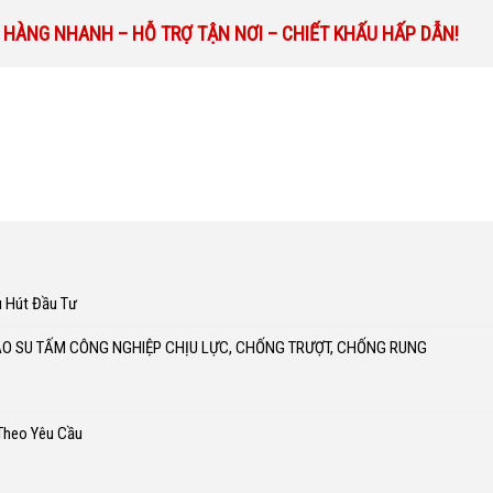
 HÀNG NHANH – HỖ TRỢ TẬN NƠI – CHIẾT KHẤU HẤP DẪN!
u Hút Đầu Tư
AO SU TẤM CÔNG NGHIỆP CHỊU LỰC, CHỐNG TRƯỢT, CHỐNG RUNG
 Theo Yêu Cầu