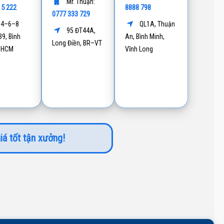
Mr. Thuận:
15 222
8888 798
0777 333 729
4–6–8
QL1A, Thuận
95 ĐT44A,
9, Bình
An, Bình Minh,
Long Điền, BR–VT
P.HCM
Vĩnh Long
iá tốt tận xưởng!