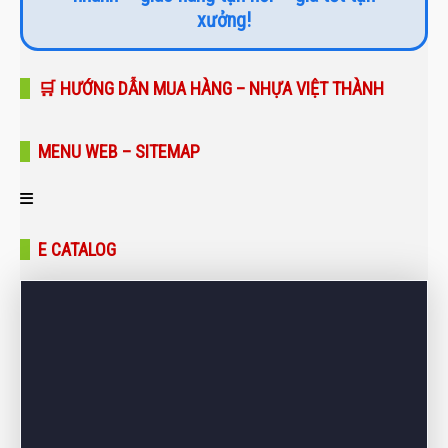
xưởng!
🛒 HƯỚNG DẪN MUA HÀNG – NHỰA VIỆT THÀNH
MENU WEB – SITEMAP
Trang chủ
E CATALOG
Giới thiệu
Sản phẩm
Bảng giá
Dự án – Công trình