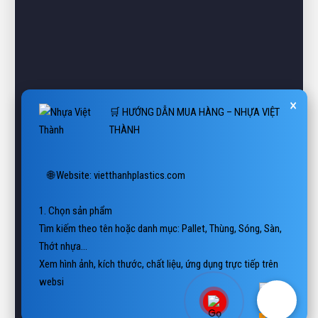
×
🛒 HƯỚNG DẪN MUA HÀNG – NHỰA VIỆT
THÀNH
🌐 Website: vietthanhplastics.com

1. Chọn sản phẩm

Tìm kiếm theo tên hoặc danh mục: Pallet, Thùng, Sóng, Sàn, 
Thớt nhựa…

Xem hình ảnh, kích thước, chất liệu, ứng dụng trực tiếp trên 
website.

2. Liên hệ báo giá

📲 Hotli