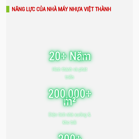
NĂNG LỰC CỦA NHÀ MÁY NHỰA VIỆT THÀNH
20+ Năm
Hình thành và phát
triển
200,000+
m²
Diện tích nhà xưởng &
kho bãi