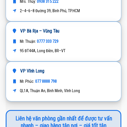
0938 315 222
Mrs. Thúy:
2–4–6–8 Đường 39, Bình Phú, TP.HCM
VP Bà Rịa – Vũng Tàu
0777 333 729
Mr. Thuận:
95 ĐT44A, Long Điền, BR–VT
VP Vĩnh Long
077 8888 798
Mr. Phúc:
QL1A, Thuận An, Bình Minh, Vĩnh Long
Liên hệ văn phòng gần nhất để được tư vấn
nhanh – giao hàng tận nơi – giá tốt tận