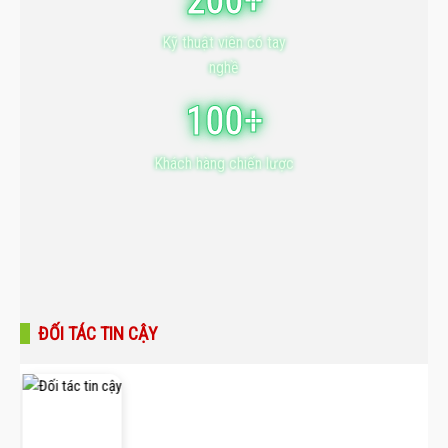
200+
Kỹ thuật viên có tay
nghề
100+
Khách hàng chiến lược
ĐỐI TÁC TIN CẬY