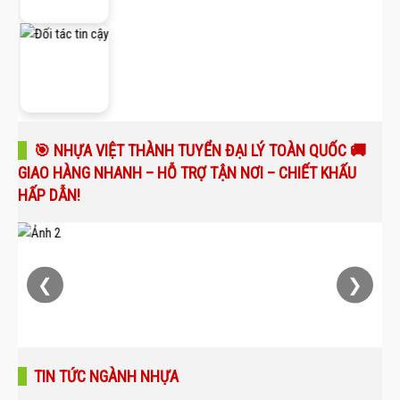
🎯 NHỰA VIỆT THÀNH TUYỂN ĐẠI LÝ TOÀN QUỐC 🚚
GIAO HÀNG NHANH – HỖ TRỢ TẬN NƠI – CHIẾT KHẤU
HẤP DẪN!
❮
❯
TIN TỨC NGÀNH NHỰA