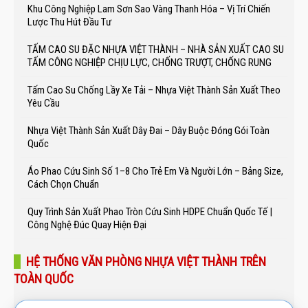
Khu Công Nghiệp Lam Sơn Sao Vàng Thanh Hóa – Vị Trí Chiến
Lược Thu Hút Đầu Tư
TẤM CAO SU ĐẶC NHỰA VIỆT THÀNH – NHÀ SẢN XUẤT CAO SU
TẤM CÔNG NGHIỆP CHỊU LỰC, CHỐNG TRƯỢT, CHỐNG RUNG
Tấm Cao Su Chống Lầy Xe Tải – Nhựa Việt Thành Sản Xuất Theo
Yêu Cầu
Nhựa Việt Thành Sản Xuất Dây Đai – Dây Buộc Đóng Gói Toàn
Quốc
Áo Phao Cứu Sinh Số 1–8 Cho Trẻ Em Và Người Lớn – Bảng Size,
Cách Chọn Chuẩn
Quy Trình Sản Xuất Phao Tròn Cứu Sinh HDPE Chuẩn Quốc Tế |
Công Nghệ Đúc Quay Hiện Đại
HỆ THỐNG VĂN PHÒNG NHỰA VIỆT THÀNH TRÊN
TOÀN QUỐC