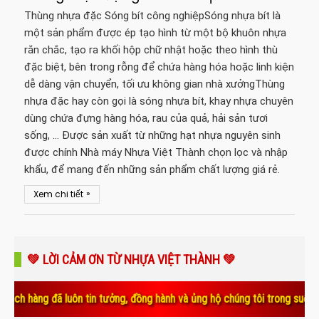
Thùng nhựa đặc Sóng bít công nghiệpSóng nhựa bít là
một sản phẩm được ép tạo hình từ một bộ khuôn nhựa
rắn chắc, tạo ra khối hộp chữ nhật hoặc theo hình thù
đặc biệt, bên trong rỗng để chứa hàng hóa hoặc linh kiện
dễ dàng vận chuyển, tối ưu không gian nhà xưởngThùng
nhựa đặc hay còn gọi là sóng nhựa bít, khay nhựa chuyên
dùng chứa đựng hàng hóa, rau của quả, hải sản tươi
sống, … Được sản xuất từ những hạt nhựa nguyên sinh
được chính Nhà máy Nhựa Việt Thành chọn lọc và nhập
khẩu, để mang đến những sản phẩm chất lượng giá rẻ.
»
Xem chi tiết
💚 LỜI CẢM ƠN TỪ NHỰA VIỆT THÀNH 💚
g đã luôn tin tưởng, đồng hành và ủng hộ chúng tôi trong suốt thời gia