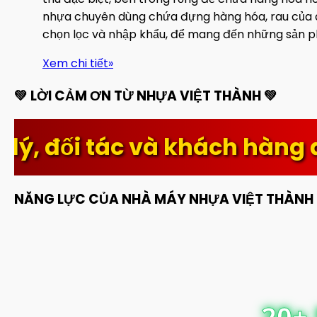
nhựa chuyên dùng chứa đựng hàng hóa, rau củ
chọn lọc và nhập khẩu, để mang đến những sản phẩm
Xem chi tiết
»
💚 LỜI CẢM ƠN TỪ NHỰA VIỆT THÀNH 💚
tác và khách hàng đã luôn t
NĂNG LỰC CỦA NHÀ MÁY NHỰA VIỆT THÀNH
20+