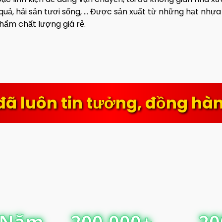
a quả, hải sản tươi sống, … Được sản xuất từ những hạt 
 chất lượng giá rẻ.
in tưởng, đồng hành và ủng 
 Năm
200,000+
20