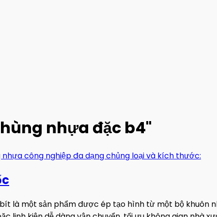
 "thùng nhựa đặc b4"
ốc
ít là một sản phẩm được ép tạo hình từ một bộ khuôn nh
 linh kiện dễ dàng vận chuyển, tối ưu không gian nhà xưởng