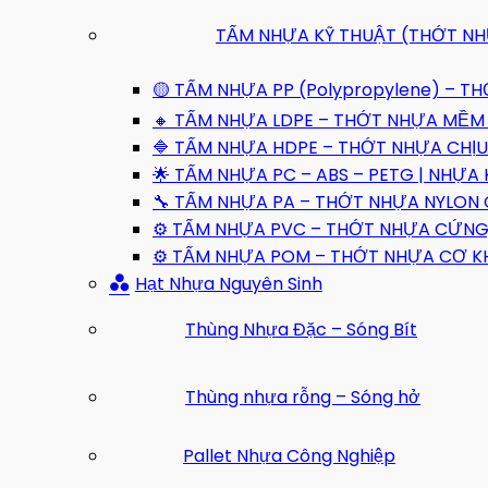
TẤM NHỰA KỸ THUẬT (THỚT N
🟡 TẤM NHỰA PP (Polypropylene) – T
🔸 TẤM NHỰA LDPE – THỚT NHỰA MỀM 
🔷 TẤM NHỰA HDPE – THỚT NHỰA CHỊU
🌟 TẤM NHỰA PC – ABS – PETG | NHỰA
🔧 TẤM NHỰA PA – THỚT NHỰA NYLON 
⚙️ TẤM NHỰA PVC – THỚT NHỰA CỨNG,
⚙️ TẤM NHỰA POM – THỚT NHỰA CƠ KHÍ
Hạt Nhựa Nguyên Sinh
Thùng Nhựa Đặc – Sóng Bít
Thùng nhựa rỗng – Sóng hở
Pallet Nhựa Công Nghiệp