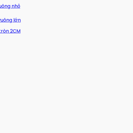
vuông nhỏ
vuông lớn
 tròn 2CM