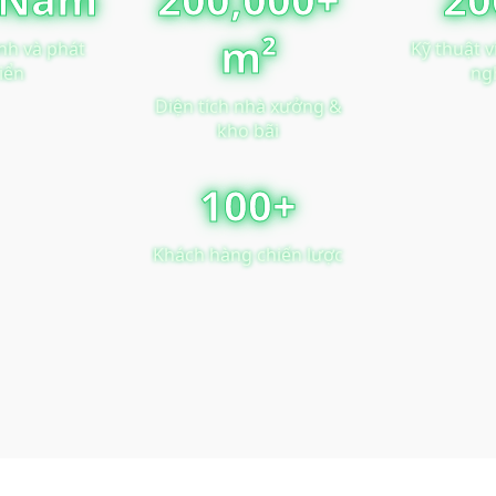
m²
nh và phát
Kỹ thuật v
riển
ng
Diện tích nhà xưởng &
kho bãi
100+
Khách hàng chiến lược