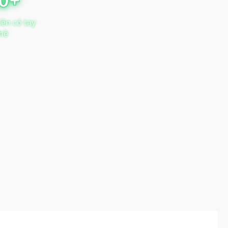
iên có tay
hề