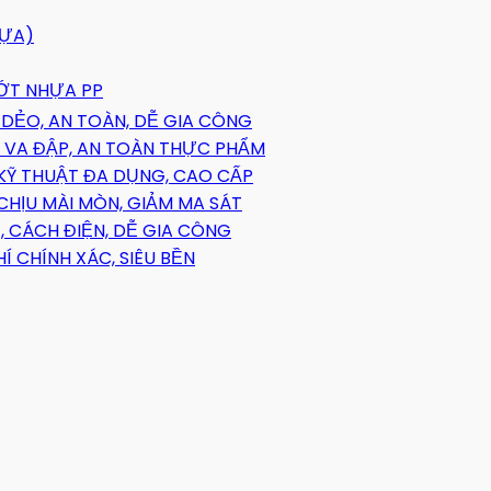
HỰA)
HỚT NHỰA PP
DẺO, AN TOÀN, DỄ GIA CÔNG
 VA ĐẬP, AN TOÀN THỰC PHẨM
 KỸ THUẬT ĐA DỤNG, CAO CẤP
CHỊU MÀI MÒN, GIẢM MA SÁT
 CÁCH ĐIỆN, DỄ GIA CÔNG
 CHÍNH XÁC, SIÊU BỀN