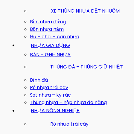
XE THÙNG NHỰA DỆT NHUỘM
Bồn nhựa đứng
Bồn nhựa nằm
Hũ – chai – can nhựa
NHỰA GIA DỤNG
BÀN – GHẾ NHỰA
THÙNG ĐÁ – THÙNG GIỮ NHIỆT
Bình đá
Rổ nhựa trái cây
Sọt nhựa – ky rác
Thùng nhựa – hộp nhựa đa năng
NHỰA NÔNG NGHIỆP
Rổ nhựa trái cây