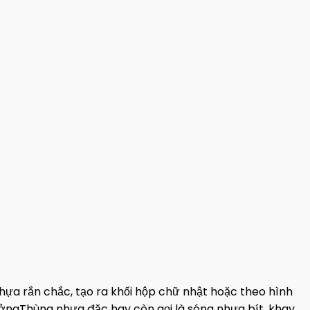
ựa rắn chắc, tạo ra khối hộp chữ nhật hoặc theo hình
Thùng nhựa đặc hay còn gọi là sóng nhựa bít, khay