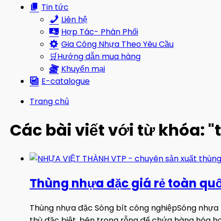
Tin tức
Liên hệ
Hợp Tác- Phân Phối
Gia Công Nhựa Theo Yêu Cầu
🛒Hướng dẫn mua hàng
Khuyến mại
E-catalogue
Trang chủ
Các bài viết với từ khóa:
Thùng nhựa đặc giá rẻ toàn qu
Thùng nhựa đặc Sóng bít công nghiệpSóng nhựa b
thù đặc biệt, bên trong rỗng để chứa hàng hóa hoặc