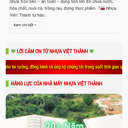
nhựa tròn bền – an toàn – dung tích lớn để chứa nước,
hóa chất, nuôi cá, trồng rau, đựng thực phẩm…?
Nhựa
Việt Thành tự hào…
»
Xem chi tiết
LỜI CẢM ƠN TỪ NHỰA VIỆT THÀNH
ng, đồng hành và ủng hộ chúng tôi trong suốt thời gian qua. Sự tin yêu
NĂNG LỰC CỦA NHÀ MÁY NHỰA VIỆT THÀNH
20+ Năm