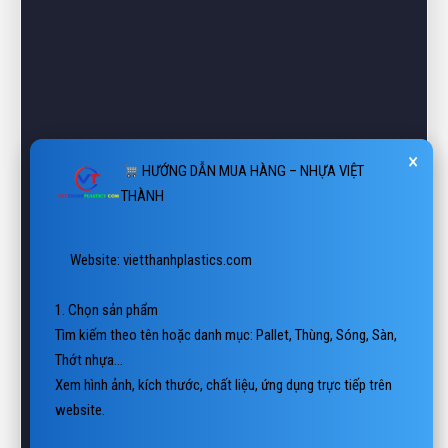
×
HƯỚNG DẪN MUA HÀNG – NHỰA VIỆT
THÀNH
 Website: vietthanhplastics.com

1. Chọn sản phẩm

Tìm kiếm theo tên hoặc danh mục: Pallet, Thùng, Sóng, Sàn, 
Thớt nhựa…

Xem hình ảnh, kích thước, chất liệu, ứng dụng trực tiếp trên 
website.

2. Liên hệ báo giá
