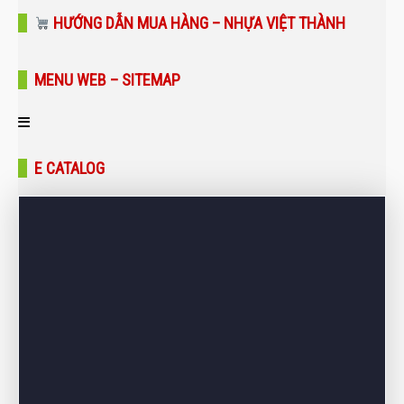
HƯỚNG DẪN MUA HÀNG – NHỰA VIỆT THÀNH
MENU WEB – SITEMAP
Trang chủ
E CATALOG
Giới thiệu
Sản phẩm
Bảng giá
Dự án – Công trình
Tin tức – Blog