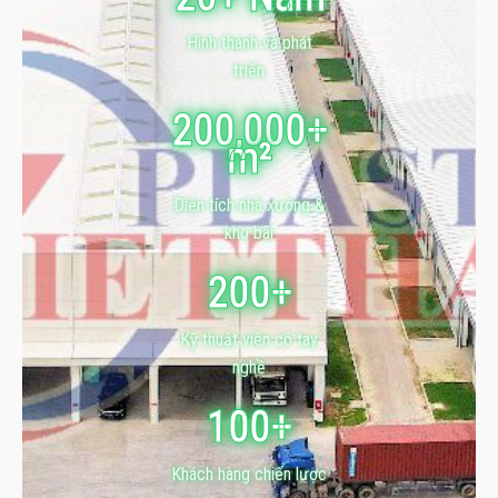
Hình thành và phát
triển
200,000+
m²
Diện tích nhà xưởng &
kho bãi
200+
Kỹ thuật viên có tay
nghề
100+
Khách hàng chiến lược