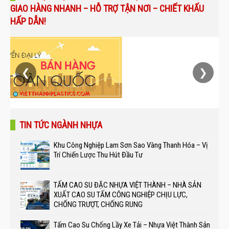
GIAO HÀNG NHANH – HỖ TRỢ TẬN NƠI – CHIẾT KHẤU
HẤP DẪN!
❮
❯
TIN TỨC NGÀNH NHỰA
Khu Công Nghiệp Lam Sơn Sao Vàng Thanh Hóa – Vị
Trí Chiến Lược Thu Hút Đầu Tư
TẤM CAO SU ĐẶC NHỰA VIỆT THÀNH – NHÀ SẢN
XUẤT CAO SU TẤM CÔNG NGHIỆP CHỊU LỰC,
CHỐNG TRƯỢT, CHỐNG RUNG
Tấm Cao Su Chống Lầy Xe Tải – Nhựa Việt Thành Sản