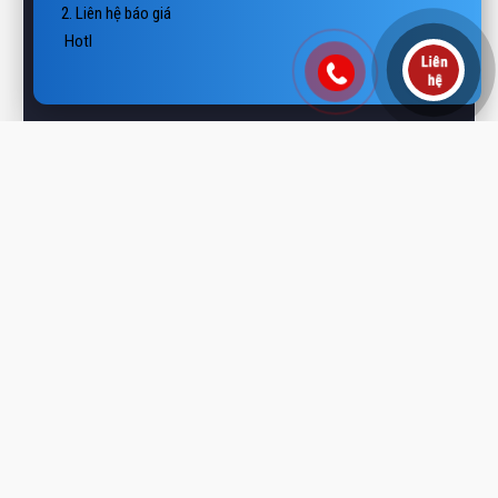
 Hotline/Zalo: 0938 806 222

 Email: vietthanhp