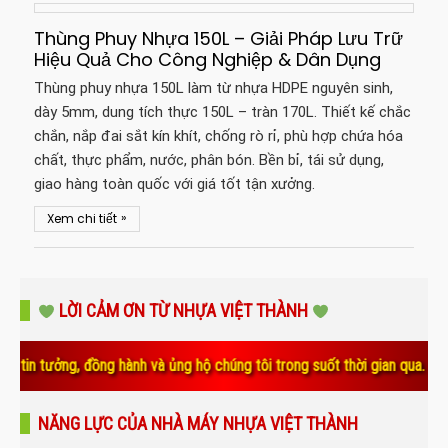
Thùng Phuy Nhựa 150L – Giải Pháp Lưu Trữ
Hiệu Quả Cho Công Nghiệp & Dân Dụng
Thùng phuy nhựa 150L làm từ nhựa HDPE nguyên sinh,
dày 5mm, dung tích thực 150L – tràn 170L. Thiết kế chắc
chắn, nắp đai sắt kín khít, chống rò rỉ, phù hợp chứa hóa
chất, thực phẩm, nước, phân bón. Bền bỉ, tái sử dụng,
giao hàng toàn quốc với giá tốt tận xưởng.
»
Xem chi tiết
LỜI CẢM ƠN TỪ NHỰA VIỆT THÀNH
, đồng hành và ủng hộ chúng tôi trong suốt thời gian qua. Sự tin yêu v
NĂNG LỰC CỦA NHÀ MÁY NHỰA VIỆT THÀNH