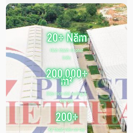
20+ Năm
Hình thành và phát
triển
200,000+
m²
Diện tích nhà xưởng &
kho bãi
200+
Kỹ thuật viên có tay