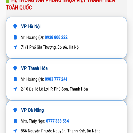
HỆ THỐNG VĂN PHÒNG NHỰA VIỆT THÀNH TRÊN
TOÀN QUỐC
VP Hà Nội
0938 806 222
Mr. Hoàng (D):
71/1 Phố Gia Thượng, Bồ Đề, Hà Nội
VP Thanh Hóa
0983 777 241
Mr. Hoàng (N):
2-10 Đại lộ Lê Lợi, P. Phú Sơn, Thanh Hóa
VP Đà Nẵng
0777 333 564
Mrs. Thúy Nga:
856 Nguyễn Phước Nguyên, Thanh Khê, Đà Nẵng