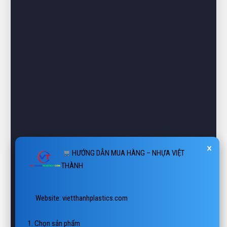
×
HƯỚNG DẪN MUA HÀNG – NHỰA VIỆT
THÀNH
 Website: vietthanhplastics.com

1. Chọn sản phẩm

Tìm kiếm theo tên hoặc danh mục: Pallet, Thùng, Sóng, Sàn, 