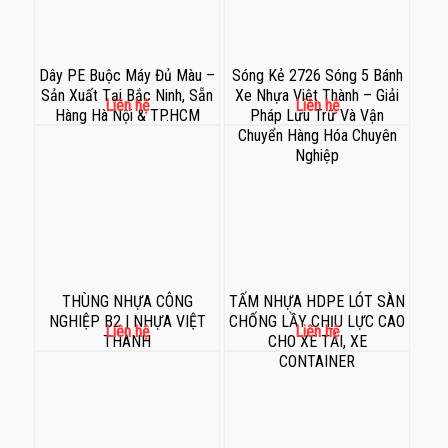
Dây PE Buộc Máy Đủ Màu –
Sóng Kẻ 2726 Sóng 5 Bánh
Sản Xuất Tại Bắc Ninh, Sẵn
Xe Nhựa Việt Thành – Giải
Liên hệ
Liên hệ
Hàng Hà Nội & TP.HCM
Pháp Lưu Trữ Và Vận
Chuyển Hàng Hóa Chuyên
Nghiệp
THÙNG NHỰA CÔNG
TẤM NHỰA HDPE LÓT SÀN
NGHIỆP B2 | NHỰA VIỆT
CHỐNG LẦY CHỊU LỰC CAO
Liên hệ
Liên hệ
THÀNH
CHO XE TẢI, XE
CONTAINER