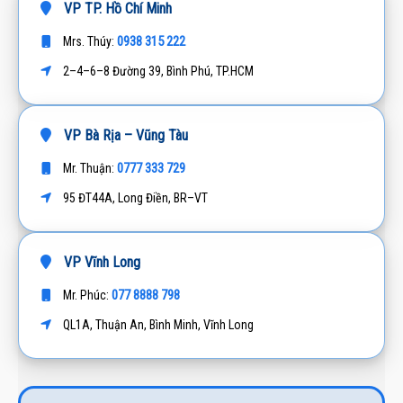
VP TP. Hồ Chí Minh
0938 315 222
Mrs. Thúy:
2–4–6–8 Đường 39, Bình Phú, TP.HCM
VP Bà Rịa – Vũng Tàu
0777 333 729
Mr. Thuận:
95 ĐT44A, Long Điền, BR–VT
VP Vĩnh Long
077 8888 798
Mr. Phúc:
QL1A, Thuận An, Bình Minh, Vĩnh Long