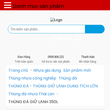
Danh mục sản phẩm
0938.315.222
Gọi mua hàng:
Giao Hàng
0938.806.222
Thanh toán
Trên toàn quốc
Hỗ trợ tư vấn sản phẩm
Khi nhận hàng
›
Trang chủ
Nhựa gia dụng
Sản phẩm mới
Thùng nhựa công nghiệp
Thùng đá
THÙNG ĐÁ - THÙNG GIỮ LẠNH DUNG TÍCH LỚN
›
Thùng đá nhựa Thái Lan
THÙNG ĐÁ GIỮ LẠNH 350L