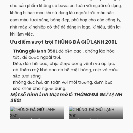
cho sản phẩm không có bavia an toàn với người sử dụng,
không bị bạc màu khi sử dụng lâu ngoài trời, màu sắc
gam màu tươi sáng, bóng đẹp, phù hợp cho các công ty,
nhà máy, xí nghiệp có thể dễ dàng in logo, kí hiệu, tiện lợi
khi làm việc.
Ưu điểm vượt trội THÙNG ĐÁ GIỮ LẠNH 200L
Thùng giữ lạnh 350L
độ bền cao , chống lão hóa
tốt , để được ngoài trời.
Dẻo, đàn hồi cao, chịu được cong vênh và áp lực,
có thẩm mỹ khá cao do bề mặt bóng, mịn và màu
sắc tươi sáng.
Không độc hại, an toàn với môi trường, đảm bảo
sức khỏe cho người dùng.
Một số hình ảnh thật mô tả THÙNG ĐÁ GIỮ LẠNH
350L
THÙNG ĐÁ GIỮ LẠNH 350L
THÙNG ĐÁ GIỮ LẠNH 200L