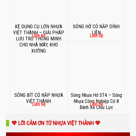
KỆ DỤNG CỤ LỚN NHỰA
SÓNG HỞ CÓ NẮP DÍNH
VIỆT THÀNH – GIẢI PHÁP
LIỀN
Liên hệ
Liên hệ
LƯU TRỮ THÔNG MINH
CHO NHÀ MÁY, KHO
XƯỞNG
SÓNG BÍT CÓ NẮP NHỰA
Sóng Nhựa Hở 5T4 – Sóng
VIỆT THÀNH
Nhựa Công Nghiệp Có 8
Liên hệ
Liên hệ
Bánh Xe Chịu Lực
💚 LỜI CẢM ƠN TỪ NHỰA VIỆT THÀNH 💚