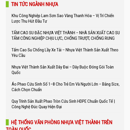
TIN TỨC NGÀNH NHỰA
Khu Công Nghiệp Lam Sơn Sao Vàng Thanh Hóa – Vị Trí Chiến
Lược Thu Hút Đầu Tư
TẤM CAO SU ĐẶC NHỰA VIỆT THÀNH – NHÀ SẢN XUẤT CAO SU
TẤM CÔNG NGHIỆP CHỊU LỰC, CHỐNG TRƯỢT, CHỐNG RUNG
Tấm Cao Su Chống Lầy Xe Tải – Nhựa Việt Thành Sản Xuất Theo
Yêu Cầu
Nhựa Việt Thành Sản Xuất Dây Đai – Dây Buộc Đóng Gói Toàn
Quốc
Áo Phao Cứu Sinh Số 1–8 Cho Trẻ Em Và Người Lớn – Bảng Size,
Cách Chọn Chuẩn
Quy Trình Sản Xuất Phao Tròn Cứu Sinh HDPE Chuẩn Quốc Tế |
Công Nghệ Đúc Quay Hiện Đại
HỆ THỐNG VĂN PHÒNG NHỰA VIỆT THÀNH TRÊN
TOÀN QUỐC