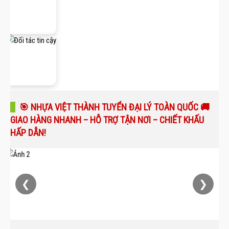
🎯 NHỰA VIỆT THÀNH TUYỂN ĐẠI LÝ TOÀN QUỐC 🚚
GIAO HÀNG NHANH – HỖ TRỢ TẬN NƠI – CHIẾT KHẤU
HẤP DẪN!
❮
❯