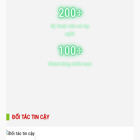
200+
Kỹ thuật viên có tay
nghề
100+
Khách hàng chiến lược
ĐỐI TÁC TIN CẬY