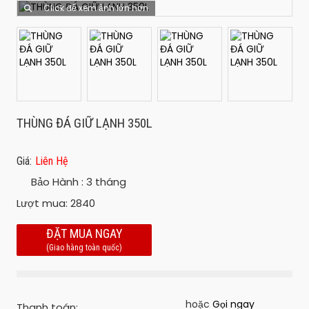
Click để xem ảnh lớn hơn
THÙNG ĐÁ GIỮ LẠNH 350L
Giá:
Liên Hệ
Bảo Hành :
3 tháng
Lượt mua:
2840
ĐẶT MUA NGAY
(Giao hàng toàn quốc)
hoặc
Gọi ngay
Thanh toán: