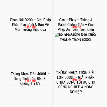
Phao Nổi D200 – Giải Pháp
Can – Phuy – Thùng &
Phân Ranh Giới & Bảo Vệ
Pallet Chống Tràn – Giải
Liên hệ
Liên hệ
Môi Trường Hiệu Quả
Pháp An Toàn Toàn Diện
Cho Kho Xưởng Hóa Chất
THÙNG NHỰA TRÒN SIÊU
Thùng Nhựa Tròn 4000L –
LỚN 5000L – GIẢI PHÁP
Dung Tích Lớn, Bền Bỉ,
Liên hệ
Liên hệ
CHỨA ĐỰNG TỐI ƯU CHO
Chống Tia UV
CÔNG NGHIỆP & NÔNG
NGHIỆP