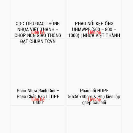
CỌC TIÊU GIAO THÔNG
PHAO NỔI KẸP ỐNG
NHỰA VIỆT THÀNH –
UHMWPE (500 – 800 –
Liên hệ
Liên hệ
CHÓP NÓN GIAO THÔNG
1000) | NHỰA VIỆT THÀNH
ĐẠT CHUẨN TCVN
Phao Nhựa Ranh Giới –
Phao nổi HDPE
Phao Chắn Rác LLDPE
50x50x40cm & Phụ kiện lắp
Liên hệ
Liên hệ
D400
ghép cầu nổi