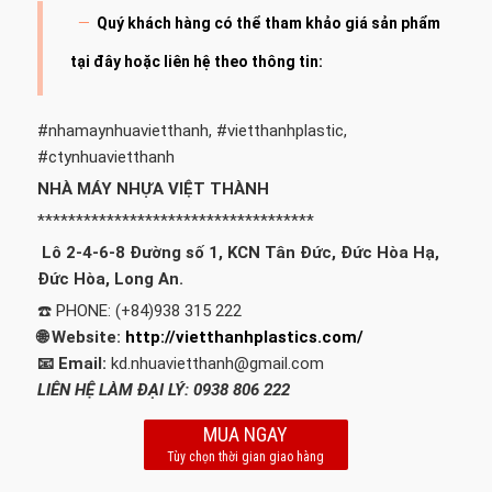
Quý khách hàng có thể tham khảo giá sản phẩm
tại đây hoặc liên hệ theo thông tin:
#nhamaynhuavietthanh, #vietthanhplastic,
#ctynhuavietthanh
NHÀ MÁY NHỰA VIỆT THÀNH
************************************
Lô 2-4-6-8 Đường số 1, KCN Tân Đức, Đức Hòa Hạ,
Đức Hòa, Long An.
☎️ PHONE: (+84)938 315 222
🌐 Website:
http://vietthanhplastics.com/
📧 Email:
kd.nhuavietthanh@gmail.com
LIÊN HỆ LÀM ĐẠI LÝ: 0938 806 222
MUA NGAY
Tùy chọn thời gian giao hàng