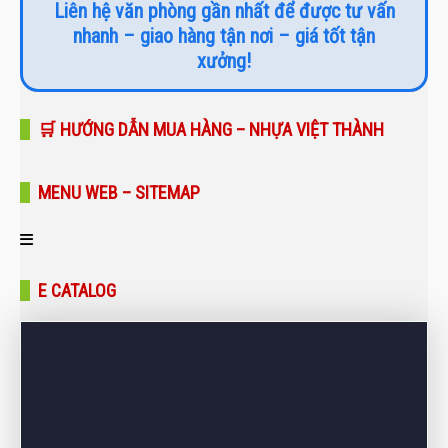
Liên hệ văn phòng gần nhất để được tư vấn
nhanh – giao hàng tận nơi – giá tốt tận
xưởng!
🛒 HƯỚNG DẪN MUA HÀNG – NHỰA VIỆT THÀNH
MENU WEB – SITEMAP
Trang chủ
E CATALOG
Giới thiệu
Sản phẩm
Bảng giá