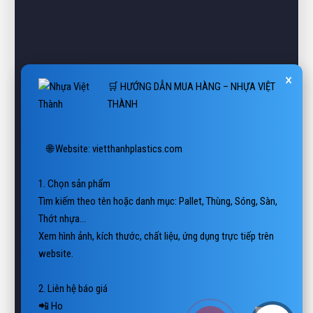
×
🛒 HƯỚNG DẪN MUA HÀNG – NHỰA VIỆT
THÀNH
🌐 Website: vietthanhplastics.com

1. Chọn sản phẩm

Tìm kiếm theo tên hoặc danh mục: Pallet, Thùng, Sóng, Sàn, 
Thớt nhựa…

Xem hình ảnh, kích thước, chất liệu, ứng dụng trực tiếp trên 
website.

2. Liên hệ báo giá

📲 Hotline/Zalo: 0938 806 222

📨 Email: vietth