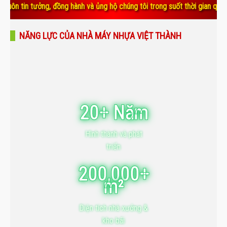
ởng, đồng hành và ủng hộ chúng tôi trong suốt thời gian qua. Sự tin yê
NĂNG LỰC CỦA NHÀ MÁY NHỰA VIỆT THÀNH
20+ Năm
Hình thành và phát
triển
200,000+
m²
Diện tích nhà xưởng &
kho bãi