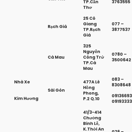
TP.Cần
3763555
Thơ
25 Cô
Giang
077 –
Rạch Giá
TP.Rạch
3877537
Giá
325
Nguyễn
0780 –
Cà Mau
Công Trứ
3500642
TP.Cà
Mau
083 –
Nhà Xe
477A Lê
8308648
Hồng
Sài Gòn
Phong,
0913669
Kim Hương
P.2 Q.10
0919333
41/3-414
Chưởng
Binh Lễ,
K.Thới An
076 –