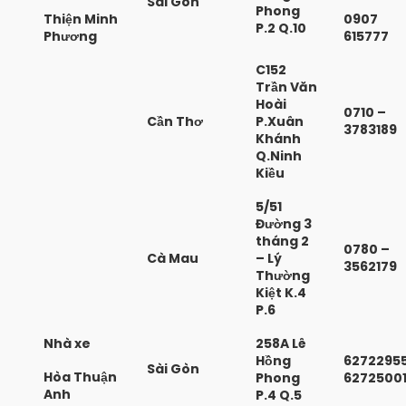
Sài Gòn
Phong
Thiện Minh
0907
P.2 Q.10
Phương
615777
C152
Trần Văn
Hoài
0710 –
Cần Thơ
P.Xuân
3783189
Khánh
Q.Ninh
Kiều
5/51
Đường 3
tháng 2
0780 –
Cà Mau
– Lý
3562179
Thường
Kiệt K.4
P.6
Nhà xe
258A Lê
Hồng
62722955
Sài Gòn
Hòa Thuận
Phong
6272500
Anh
P.4 Q.5