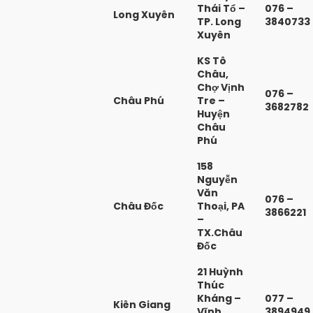
Thái Tổ –
076 –
Long Xuyên
TP. Long
3840733
Xuyên
KS Tô
Châu,
Chợ Vịnh
076 –
Châu Phú
Tre –
3682782
Huyện
Châu
Phú
158
Nguyễn
Văn
076 –
Châu Đốc
Thoại, PA
3866221
–
TX.Châu
Đốc
21 Huỳnh
Thúc
Kháng –
077 –
Kiên Giang
Vĩnh
3894949