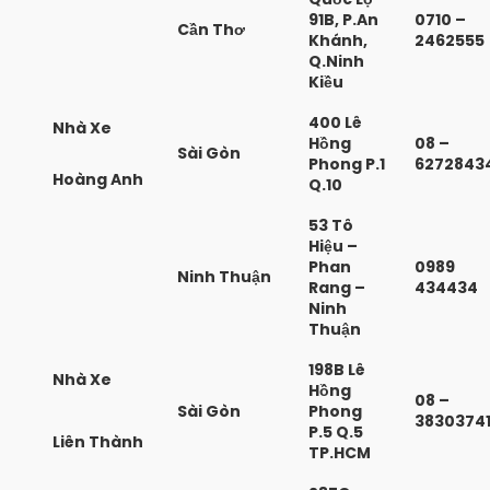
91B, P.An
0710 –
Cần Thơ
Khánh,
2462555
Q.Ninh
Kiều
400 Lê
Nhà Xe
Hồng
08 –
Sài Gòn
Phong P.1
6272843
Hoàng Anh
Q.10
53 Tô
Hiệu –
Phan
0989
Ninh Thuận
Rang –
434434
Ninh
Thuận
198B Lê
Nhà Xe
Hồng
08 –
Sài Gòn
Phong
3830374
P.5 Q.5
Liên Thành
TP.HCM