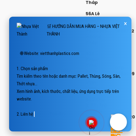
Tháp
56A Lê
×
🛒 HƯỚNG DẪN MUA HÀNG – NHỰA VIỆT
Thánh
Tôn P.2
067 –
THÀNH
Sa Đéc
TX.Sađéc
3869222
– Đồng
Tháp
🌐 Website: vietthanhplastics.com

435
Thuận
1. Chọn sản phẩm

Thới,
070 –
Tìm kiếm theo tên hoặc danh mục: Pallet, Thùng, Sóng, Sàn, 
Bình Minh
Bình
3750299
Thớt nhựa…

Minh,
Vĩnh
Xem hình ảnh, kích thước, chất liệu, ứng dụng trực tiếp trên 
Long
website.

Số 3 Khu
3, TT. Trà
2. Liên hệ báo giá

Ôn (Đối
070 –
Trà Ôn
📲 Hotline/Zalo: 0938 806 
diện bến
3774020
xe Vĩnh
Long)