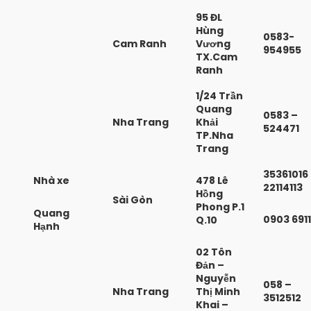
95 ĐL
Hùng
0583-
Cam Ranh
Vương
954955
TX.Cam
Ranh
1/24 Trần
Quang
0583 –
Nha Trang
Khải
524471
TP.Nha
Trang
35361016
Nhà xe
478 Lê
22114113
Hồng
Sài Gòn
Phong P.1
Quang
0903 691
Q.10
Hạnh
02 Tôn
Đản –
Nguyễn
058 –
Nha Trang
Thị Minh
3512512
Khai –