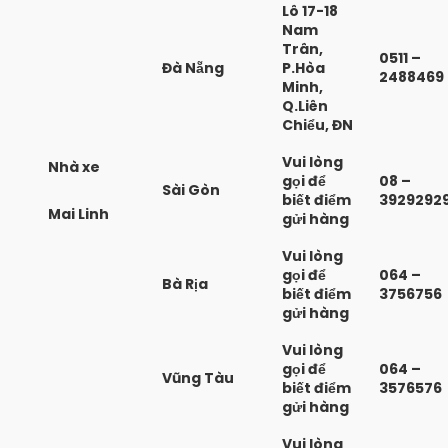
Lô 17-18
Nam
Trân,
0511 –
Đà Nẵng
P.Hòa
2488469
Minh,
Q.Liên
Chiểu, ĐN
Vui lòng
Nhà xe
gọi để
08 –
Sài Gòn
biết điểm
3929292
Mai Linh
gửi hàng
Vui lòng
gọi để
064 –
Bà Rịa
biết điểm
3756756
gửi hàng
Vui lòng
gọi để
064 –
Vũng Tàu
biết điểm
3576576
gửi hàng
Vui lòng