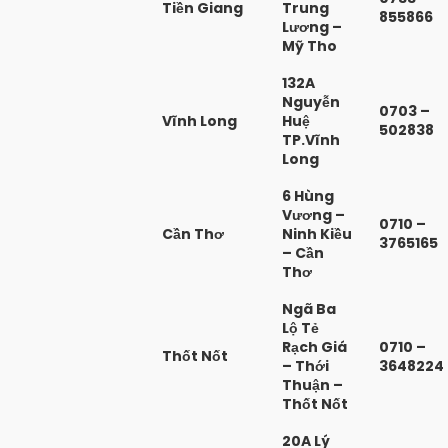
Tiền Giang
Trung
855866
Lương –
Mỹ Tho
132A
Nguyễn
0703 –
Vĩnh Long
Huệ
502838
TP.Vĩnh
Long
6 Hùng
Vương –
0710 –
Cần Thơ
Ninh Kiều
3765165
– Cần
Thơ
Ngã Ba
Lộ Tẻ
Rạch Giá
0710 –
Thốt Nốt
– Thới
3648224
Thuận –
Thốt Nốt
20A Lý