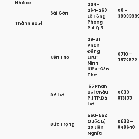
Nhà xe
204-
264-268
08 –
Sài Gòn
Lê Hồng
3833399
Phong
Thành Buởi
P.4 Q.5
29-31
Phan
Đăng
0710 –
Cần Thơ
Lưu-
3872872
Ninh
Kiều-Cần
Thơ
55 Phan
Bội Châu
0633 –
Đà Lạt
P.1 TP.Đà
813133
Lạt
560-562
Quốc Lộ
0633 –
Đức Trọng
20 Liên
848648
Nghĩa