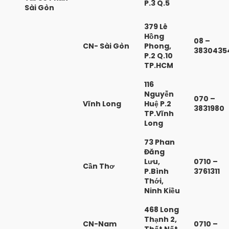
P.3 Q.5
Sài Gòn
379 Lê
Hồng
08 –
CN- Sài Gòn
Phong,
3830435
P.2 Q.10
TP.HCM
116
Nguyễn
070 –
Vĩnh Long
Huệ P.2
3831980
TP.Vĩnh
Long
73 Phan
Đăng
Lưu,
0710 –
Cần Thơ
P.Bình
3761311
Thới,
Ninh Kiều
468 Long
Thạnh 2,
CN-Nam
0710 –