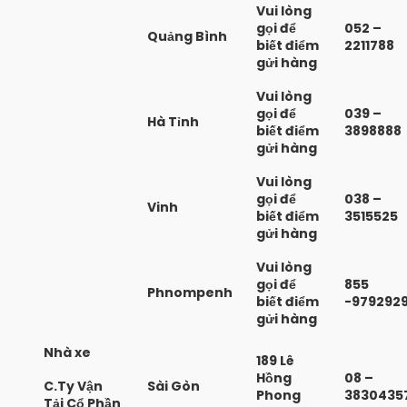
Vui lòng
gọi để
052 –
Quảng Bình
biết điểm
2211788
gửi hàng
Vui lòng
gọi để
039 –
Hà Tỉnh
biết điểm
3898888
gửi hàng
Vui lòng
gọi để
038 –
Vinh
biết điểm
3515525
gửi hàng
Vui lòng
gọi để
855
Phnompenh
biết điểm
-979292
gửi hàng
Nhà xe
189 Lê
Hồng
08 –
C.Ty Vận
Sài Gòn
Phong
3830435
Tải Cổ Phần