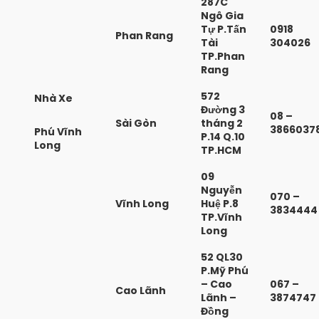
287C
Ngô Gia
Tự P.Tấn
0918
Phan Rang
Tài
304026
TP.Phan
Rang
572
Nhà Xe
Đường 3
08 –
Sài Gòn
tháng 2
3866037
Phú Vĩnh
P.14 Q.10
Long
TP.HCM
09
Nguyễn
070 –
Vĩnh Long
Huệ P.8
3834444
TP.Vĩnh
Long
52 QL30
P.Mỹ Phú
– Cao
067 –
Cao Lãnh
Lãnh –
3874747
Đồng