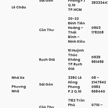
Sài Gòn
Phong P.1
3833344
Q.10
Lê Châu
TP.HCM
20-22
Đinh Tiên
Hoàng –
0903
Cần Thơ
Thái
178208
Bình –
Ninh Kiều
51 Huỳnh
Thúc
0939
Rạch Giá
Kháng
961496
TP.Rạch
Giá
Nhà Xe
339C Lê
08 –
Hồng
2147942
Sài Gòn
Phương
Phong
0982
Nhã
P.2 Q.10
658440
71E2 Trần
Phú
0710 –
Cần Thơ