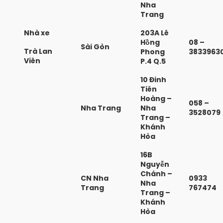
Nha
Trang
Nhà xe
203A Lê
Hồng
08 –
Sài Gòn
Trà Lan
Phong
3833963
Viên
P.4 Q.5
10 Đinh
Tiên
Hoàng –
058 –
Nha Trang
Nha
3528079
Trang –
Khánh
Hòa
16B
Nguyễn
Chánh –
CN Nha
0933
Nha
Trang
767474
Trang –
Khánh
Hòa