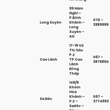
99 Hàm
Nghi –
P.Bình
076 –
Long Xuyên
Khánh –
3989999
Long
Xuyên –
AG
17-19 Võ
Thị Sáu
P.2
067 –
Cao Lãnh
TP.Cao
3876850
Lãnh
Đồng
Tháp
149/8
Khóm
Hòa
Khánh –
067 –
Sa Đéc
P.2 –
3774993
Sađéc –