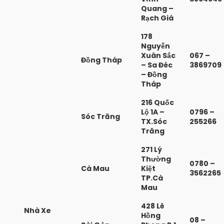
Quang –
Rạch Giá
178
Nguyễn
Xuân Sắc
067 –
Đồng Tháp
– Sa Đéc
3869709
– Đồng
Tháp
216 Quốc
Lộ 1A –
0796 –
Sóc Trăng
TX.Sóc
255266
Trăng
271 Lý
Thường
0780 –
Cà Mau
Kiệt
3562265
TP.Cà
Mau
428 Lê
Nhà Xe
Hồng
08 –