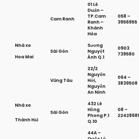
01 Lê
Duẩn –
TP.Cam
058 –
Cam Ranh
Ranh –
3956955
Khánh
Hòa
Nhà xe
Sương
0903
Sài Gòn
Nguyệt
739580
Hoa Mai
Ánh Q.1
22/2
Nguyến
064 –
Vũng Tàu
Hới,
3839508
Nguyễn
An Ninh
432 Lê
Nhà xe
Hồng
08 –
Sài Gòn
Phong P.1
2242868
Thành Hải
Q.10
44A –
Quốc Lộ