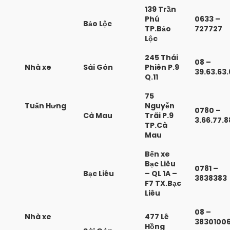
139 Trần
Phú
0633 –
Bảo Lộc
TP.Bảo
727727
Lộc
245 Thái
08 –
Nhà xe
Sài Gòn
Phiên P.9
39.63.63.
Q.11
75
Tuấn Hưng
Nguyễn
0780 –
Cà Mau
Trãi P.9
3.66.77.8
TP.Cà
Mau
Bến xe
Bạc Liêu
0781 –
Bạc Liêu
– QL 1A –
3838383
F7 TX.Bạc
Liêu
08 –
Nhà xe
477 Lê
3830100
Hồng