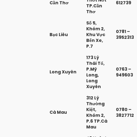
Thốt Nốt
Cần Thơ
612739
TP.Cần
Thơ
Số 5,
Khóm 2,
0781 –
Bạc Liêu
Khu Vực
3952313
Bến Xe,
P.7
173 Lý
Thái Tổ,
P.Mỹ
0763 –
Long Xuyên
Long,
949603
Long
Xuyên
312 Lý
Thường
Kiệt,
0780 –
Cà Mau
Khóm 2,
3827712
P.6 TP.Cà
Mau