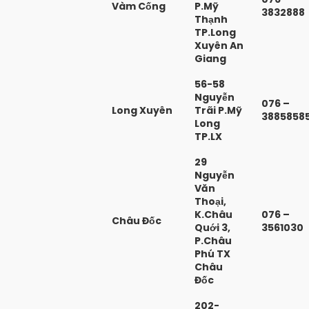
Vàm Cống
P.Mỹ
3832888
Thạnh
TP.Long
Xuyên An
Giang
56-58
Nguyễn
076 –
Long Xuyên
Trãi P.Mỹ
3885858
Long
TP.LX
29
Nguyễn
Văn
Thoại,
K.Châu
076 –
Châu Đốc
Quới 3,
3561030
P.Châu
Phú TX
Châu
Đốc
202-