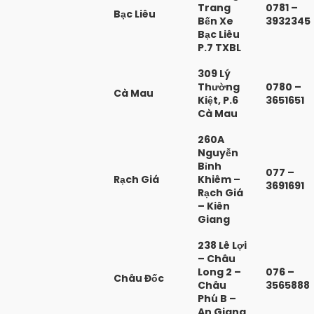
Trang
0781 –
Bạc Liêu
Bến Xe
3932345
Bạc Liêu
P.7 TXBL
309 Lý
Thường
0780 –
Cà Mau
Kiệt, P.6
3651651
Cà Mau
260A
Nguyễn
Bỉnh
077 –
Rạch Giá
Khiêm –
3691691
Rạch Giá
– Kiên
Giang
238 Lê Lợi
– Châu
Long 2 –
076 –
Châu Đốc
Châu
3565888
Phú B –
An Giang