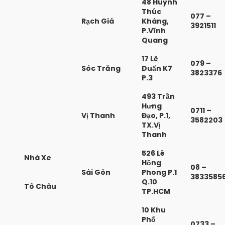
48 Huỳnh
Thúc
077 –
Rạch Giá
Kháng,
3921511
P.Vĩnh
Quang
17 Lê
079 –
Sóc Trăng
Duẩn K7
3823376
P.3
493 Trần
Hưng
0711 –
Vị Thanh
Đạo, P.1,
3582203
TX.Vị
Thanh
526 Lê
Nhà Xe
Hồng
08 –
Sài Gòn
Phong P.1
3833585
Q.10
Tô Châu
TP.HCM
10 Khu
Phố
0733 –