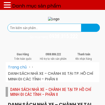
Danh mục sản phẩm
0938.315.222
Gọi mua hàng:
Giao Hàng
0938.806.222
Thanh toán
Trên toàn quốc
Hỗ trợ tư vấn sản phẩm
Khi nhận hàng
›
›
Trang chủ
DANH SÁCH NHÀ XE – CHÀNH XE TẠI TP. HỒ CHÍ
MINH ĐI CÁC TỈNH – PHẦN II
DANH SÁCH NHÀ XE – CHÀNH XE TẠI TP. HỒ CHÍ
MINH ĐI CÁC TỈNH – PHẦN II
DANH SÁCH NHÀ XE – CHÀNH XE TẠI