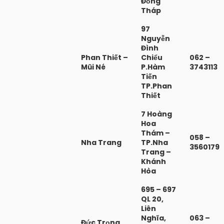
Đồng
Tháp
97
Nguyễn
Đình
Phan Thiết –
Chiểu
062 –
Mũi Né
P.Hàm
3743113
Tiến
TP.Phan
Thiết
7 Hoàng
Hoa
Thám –
058 –
Nha Trang
TP.Nha
3560179
Trang –
Khánh
Hòa
695 – 697
QL 20,
Liên
Nghĩa,
063 –
Đức Trọng