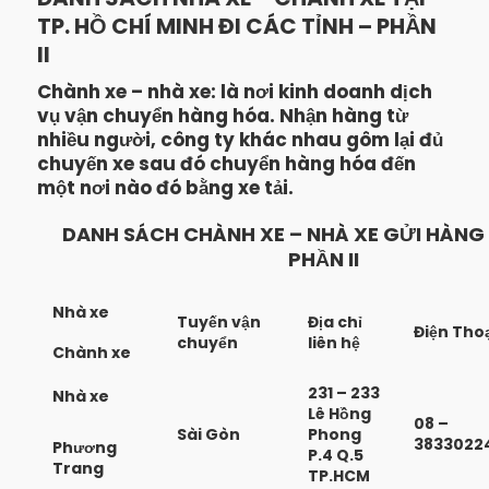
TP. HỒ CHÍ MINH ĐI CÁC TỈNH – PHẦN
II
Chành xe – nhà xe: là nơi kinh doanh dịch
vụ vận chuyển hàng hóa. Nhận hàng từ
nhiều người, công ty khác nhau gôm lại đủ
chuyến xe sau đó chuyển hàng hóa đến
một nơi nào đó bằng xe tải.
DANH SÁCH CHÀNH XE – NHÀ XE GỬI HÀNG 
PHẦN II
Nhà xe
Tuyến vận
Địa chỉ
Điện Tho
chuyển
liên hệ
Chành xe
231 – 233
Nhà xe
Lê Hồng
08 –
Sài Gòn
Phong
3833022
Phương
P.4 Q.5
Trang
TP.HCM