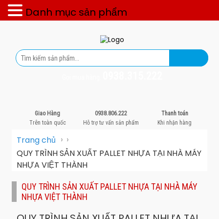
Danh mục sản phẩm
0938.315.222
Gọi mua hàng:
Giao Hàng
0938.806.222
Thanh toán
Trên toàn quốc
Hỗ trợ tư vấn sản phẩm
Khi nhận hàng
›
›
Trang chủ
QUY TRÌNH SẢN XUẤT PALLET NHỰA TẠI NHÀ MÁY
NHỰA VIỆT THÀNH
QUY TRÌNH SẢN XUẤT PALLET NHỰA TẠI NHÀ MÁY
NHỰA VIỆT THÀNH
QUY TRÌNH SẢN XUẤT PALLET NHỰA TẠI