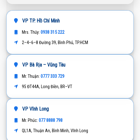
VP TP. Hồ Chí Minh
0938 315 222
Mrs. Thúy:
2–4–6–8 Đường 39, Bình Phú, TP.HCM
VP Bà Rịa – Vũng Tàu
0777 333 729
Mr. Thuận:
95 ĐT44A, Long Điền, BR–VT
VP Vĩnh Long
077 8888 798
Mr. Phúc:
QL1A, Thuận An, Bình Minh, Vĩnh Long