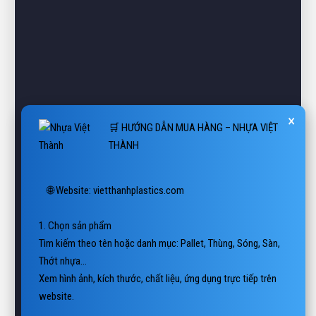
×
🛒 HƯỚNG DẪN MUA HÀNG – NHỰA VIỆT
THÀNH
🌐 Website: vietthanhplastics.com

1. Chọn sản phẩm

Tìm kiếm theo tên hoặc danh mục: Pallet, Thùng, Sóng, Sàn, 
Thớt nhựa…

Xem hình ảnh, kích thước, chất liệu, ứng dụng trực tiếp trên 
website.

2. Liên hệ báo giá
