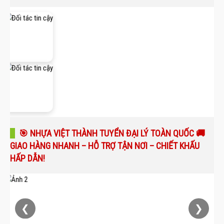
🎯 NHỰA VIỆT THÀNH TUYỂN ĐẠI LÝ TOÀN QUỐC 🚚
GIAO HÀNG NHANH – HỖ TRỢ TẬN NƠI – CHIẾT KHẤU
HẤP DẪN!
❮
❯