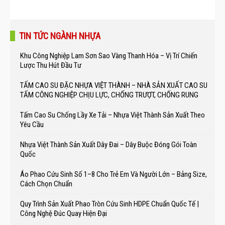
TIN TỨC NGÀNH NHỰA
Khu Công Nghiệp Lam Sơn Sao Vàng Thanh Hóa – Vị Trí Chiến
Lược Thu Hút Đầu Tư
TẤM CAO SU ĐẶC NHỰA VIỆT THÀNH – NHÀ SẢN XUẤT CAO SU
TẤM CÔNG NGHIỆP CHỊU LỰC, CHỐNG TRƯỢT, CHỐNG RUNG
Tấm Cao Su Chống Lầy Xe Tải – Nhựa Việt Thành Sản Xuất Theo
Yêu Cầu
Nhựa Việt Thành Sản Xuất Dây Đai – Dây Buộc Đóng Gói Toàn
Quốc
Áo Phao Cứu Sinh Số 1–8 Cho Trẻ Em Và Người Lớn – Bảng Size,
Cách Chọn Chuẩn
Quy Trình Sản Xuất Phao Tròn Cứu Sinh HDPE Chuẩn Quốc Tế |
Công Nghệ Đúc Quay Hiện Đại