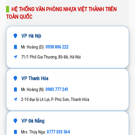
HỆ THỐNG VĂN PHÒNG NHỰA VIỆT THÀNH TRÊN
TOÀN QUỐC
VP Hà Nội
0938 806 222
Mr. Hoàng (D):
71/1 Phố Gia Thượng, Bồ Đề, Hà Nội
VP Thanh Hóa
0983 777 241
Mr. Hoàng (N):
2-10 Đại lộ Lê Lợi, P. Phú Sơn, Thanh Hóa
VP Đà Nẵng
0777 333 564
Mrs. Thúy Nga: