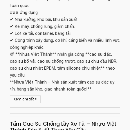
toàn quốc.
### Ứng dụng
✔ Nhà xưởng, kho bãi, khu sản xuất.
✔ Kê máy, chống rung, giảm chấn.
✔ Lót xe tải, container, băng tải.
✔ Công trình xây dựng, cơ khí, cảng biển và nhiều lĩnh vực
công nghiệp khác.
💯 **Nhựa Việt Thành** nhận gia công **cao su đặc,
cao su bố vải, cao su chống trượt, cao su chịu dầu NBR,
cao su chịu nhiệt EPDM, tấm silicone chịu nhiệt** theo
yêu cầu.
**Nhựa Việt Thành – Nhà sản xuất tấm cao su đặc uy
tín, hàng sẵn kho, giao nhanh toàn quốc!**
»
Xem chi tiết
Tấm Cao Su Chống Lầy Xe Tải – Nhựa Việt
Thành Sản Xuất Theo Yêu Cầu