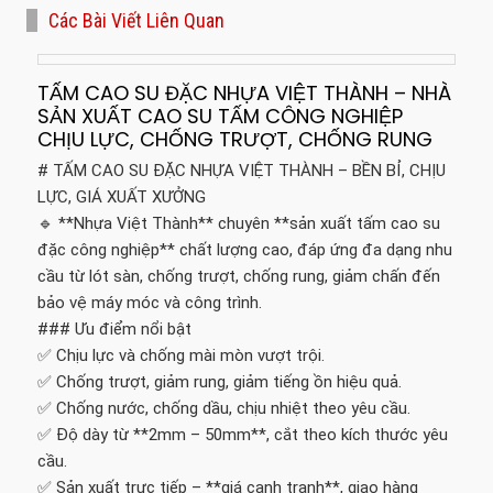
Các Bài Viết Liên Quan
TẤM CAO SU ĐẶC NHỰA VIỆT THÀNH – NHÀ
SẢN XUẤT CAO SU TẤM CÔNG NGHIỆP
CHỊU LỰC, CHỐNG TRƯỢT, CHỐNG RUNG
# TẤM CAO SU ĐẶC NHỰA VIỆT THÀNH – BỀN BỈ, CHỊU
LỰC, GIÁ XUẤT XƯỞNG
🔹 **Nhựa Việt Thành** chuyên **sản xuất tấm cao su
đặc công nghiệp** chất lượng cao, đáp ứng đa dạng nhu
cầu từ lót sàn, chống trượt, chống rung, giảm chấn đến
bảo vệ máy móc và công trình.
### Ưu điểm nổi bật
✅ Chịu lực và chống mài mòn vượt trội.
✅ Chống trượt, giảm rung, giảm tiếng ồn hiệu quả.
✅ Chống nước, chống dầu, chịu nhiệt theo yêu cầu.
✅ Độ dày từ **2mm – 50mm**, cắt theo kích thước yêu
cầu.
✅ Sản xuất trực tiếp – **giá cạnh tranh**, giao hàng