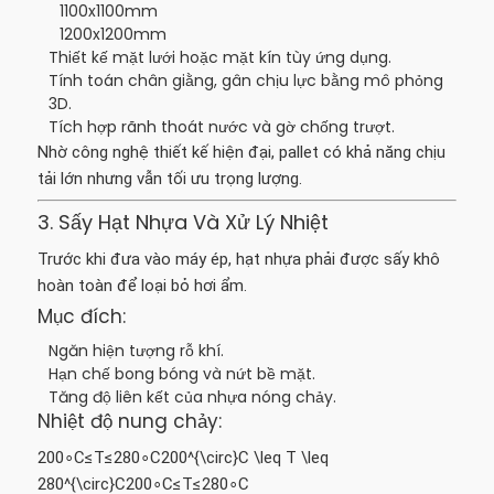
1100x1100mm
1200x1200mm
Thiết kế mặt lưới hoặc mặt kín tùy ứng dụng.
Tính toán chân giằng, gân chịu lực bằng mô phỏng
3D.
Tích hợp rãnh thoát nước và gờ chống trượt.
Nhờ công nghệ thiết kế hiện đại, pallet có khả năng chịu
tải lớn nhưng vẫn tối ưu trọng lượng.
3. Sấy Hạt Nhựa Và Xử Lý Nhiệt
Trước khi đưa vào máy ép, hạt nhựa phải được sấy khô
hoàn toàn để loại bỏ hơi ẩm.
Mục đích:
Ngăn hiện tượng rỗ khí.
Hạn chế bong bóng và nứt bề mặt.
Tăng độ liên kết của nhựa nóng chảy.
Nhiệt độ nung chảy:
200∘C≤T≤280∘C200^{\circ}C \leq T \leq
280^{\circ}C
20
0
∘
C
≤
T
≤
28
0
∘
C