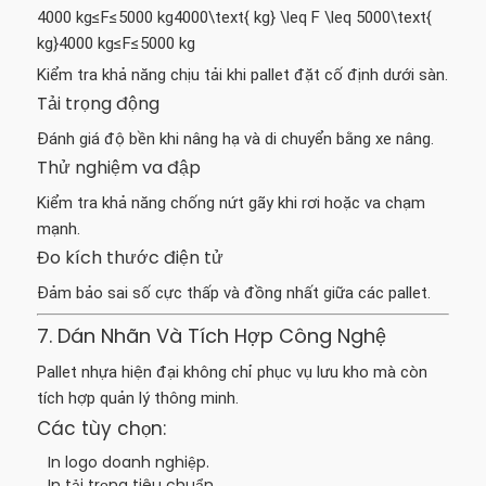
4000 kg≤F≤5000 kg4000\text{ kg} \leq F \leq 5000\text{
kg}
4000
kg
≤
F
≤
5000
kg
Kiểm tra khả năng chịu tải khi pallet đặt cố định dưới sàn.
Tải trọng động
Đánh giá độ bền khi nâng hạ và di chuyển bằng xe nâng.
Thử nghiệm va đập
Kiểm tra khả năng chống nứt gãy khi rơi hoặc va chạm
mạnh.
Đo kích thước điện tử
Đảm bảo sai số cực thấp và đồng nhất giữa các pallet.
7. Dán Nhãn Và Tích Hợp Công Nghệ
Pallet nhựa hiện đại không chỉ phục vụ lưu kho mà còn
tích hợp quản lý thông minh.
Các tùy chọn:
In logo doanh nghiệp.
In tải trọng tiêu chuẩn.