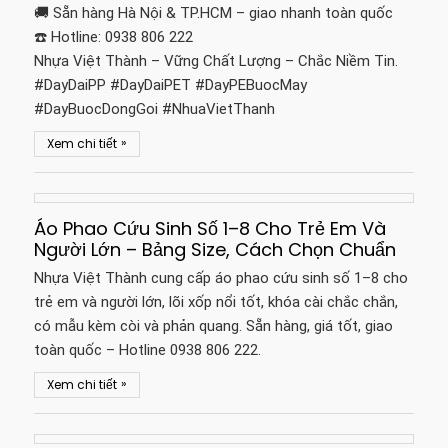
🚚 Sẵn hàng Hà Nội & TP.HCM – giao nhanh toàn quốc
☎️ Hotline: 0938 806 222
Nhựa Việt Thành – Vững Chất Lượng – Chắc Niềm Tin.
#DayDaiPP #DayDaiPET #DayPEBuocMay
#DayBuocDongGoi #NhuaVietThanh
»
Xem chi tiết
Áo Phao Cứu Sinh Số 1–8 Cho Trẻ Em Và
Người Lớn – Bảng Size, Cách Chọn Chuẩn
Nhựa Việt Thành cung cấp áo phao cứu sinh số 1–8 cho
trẻ em và người lớn, lõi xốp nổi tốt, khóa cài chắc chắn,
có mẫu kèm còi và phản quang. Sẵn hàng, giá tốt, giao
toàn quốc – Hotline 0938 806 222.
»
Xem chi tiết