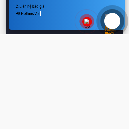
📲 Hotline/Zalo: 0938 806 222

📨 Email: vietthanhplastics