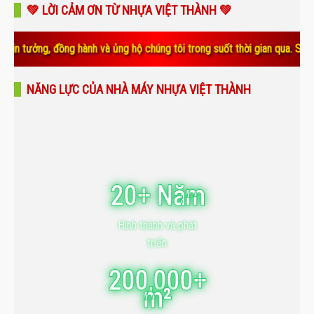
💚 LỜI CẢM ƠN TỪ NHỰA VIỆT THÀNH 💚
ồng hành và ủng hộ chúng tôi trong suốt thời gian qua. Sự tin yêu và g
NĂNG LỰC CỦA NHÀ MÁY NHỰA VIỆT THÀNH
20+ Năm
Hình thành và phát
triển
200,000+
m²