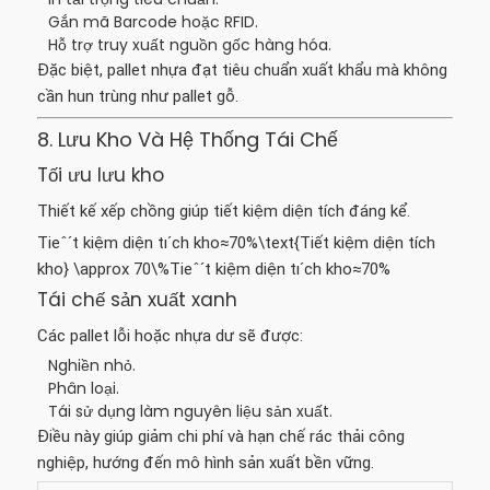
Gắn mã Barcode hoặc RFID.
Hỗ trợ truy xuất nguồn gốc hàng hóa.
Đặc biệt, pallet nhựa đạt tiêu chuẩn xuất khẩu mà không
cần hun trùng như pallet gỗ.
8. Lưu Kho Và Hệ Thống Tái Chế
Tối ưu lưu kho
Thiết kế xếp chồng giúp tiết kiệm diện tích đáng kể.
Tieˆˊt kiệm diện tıˊch kho≈70%\text{Tiết kiệm diện tích
kho} \approx 70\%
Ti
e
ˆ
ˊ
t kiệm diện t
ı
ˊ
ch kho
≈
70%
Tái chế sản xuất xanh
Các pallet lỗi hoặc nhựa dư sẽ được:
Nghiền nhỏ.
Phân loại.
Tái sử dụng làm nguyên liệu sản xuất.
Điều này giúp giảm chi phí và hạn chế rác thải công
nghiệp, hướng đến mô hình sản xuất bền vững.