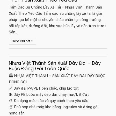
Tấm Cao Su Chống Lầy Xe Tải – Nhựa Việt Thành Sản
Xuất Theo Yêu Cầu Tấm cao su chống lầy xe tải là giải
pháp tạo bề mặt di chuyển chắc chắn tại công trường,
bãi tập kết, đường đất, khu vực bùn lầy và nền trơn trượt.
Sản…
»
Xem chi tiết
Nhựa Việt Thành Sản Xuất Dây Đai – Dây
Buộc Đóng Gói Toàn Quốc
🏭 NHỰA VIỆT THÀNH – SẢN XUẤT DÂY ĐAI, DÂY BUỘC
ĐÓNG GÓI
🔗 Dây đai PP/PET bền chắc, chịu lực tốt
🧵 Dây PE buộc máy dẻo dai, chạy mượt, ít đứt
🎨 Đa dạng màu sắc và quy cách theo yêu cầu
📦 Phù hợp nhà máy, kho hàng, logistics và đóng gói
nông sản