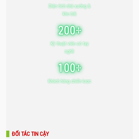
Diện tích nhà xưởng &
kho bãi
200+
Kỹ thuật viên có tay
nghề
100+
Khách hàng chiến lược
ĐỐI TÁC TIN CẬY