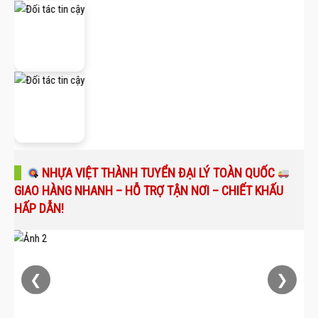
NHỰA VIỆT THÀNH TUYỂN ĐẠI LÝ TOÀN QUỐC
GIAO HÀNG NHANH – HỖ TRỢ TẬN NƠI – CHIẾT KHẤU
HẤP DẪN!
❮
❯