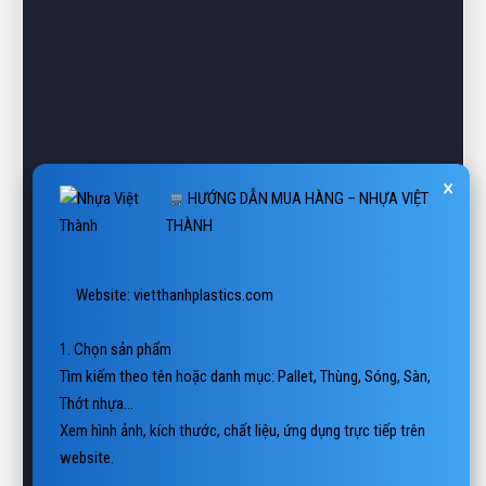
×
HƯỚNG DẪN MUA HÀNG – NHỰA VIỆT
THÀNH
 Website: vietthanhplastics.com

1. Chọn sản phẩm

Tìm kiếm theo tên hoặc danh mục: Pallet, Thùng, Sóng, Sàn, 
Thớt nhựa…

Xem hình ảnh, kích thước, chất liệu, ứng dụng trực tiếp trên 
website.

2. Liên hệ báo giá
