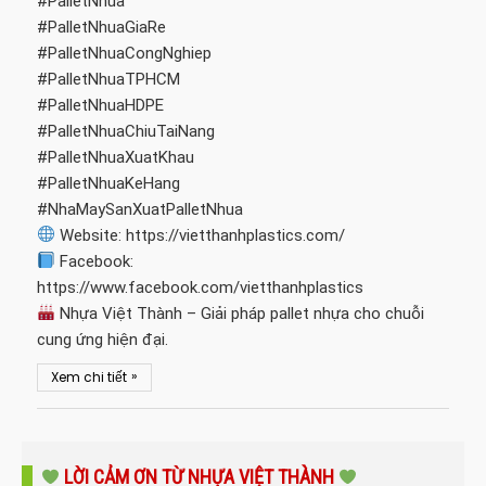
#PalletNhua
#PalletNhuaGiaRe
#PalletNhuaCongNghiep
#PalletNhuaTPHCM
#PalletNhuaHDPE
#PalletNhuaChiuTaiNang
#PalletNhuaXuatKhau
#PalletNhuaKeHang
#NhaMaySanXuatPalletNhua
Website: https://vietthanhplastics.com/
Facebook:
https://www.facebook.com/vietthanhplastics
Nhựa Việt Thành – Giải pháp pallet nhựa cho chuỗi
cung ứng hiện đại.
»
Xem chi tiết
LỜI CẢM ƠN TỪ NHỰA VIỆT THÀNH