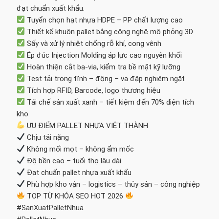
đạt chuẩn xuất khẩu.
Tuyển chọn hạt nhựa HDPE – PP chất lượng cao
Thiết kế khuôn pallet bằng công nghệ mô phỏng 3D
Sấy và xử lý nhiệt chống rỗ khí, cong vênh
Ép đúc Injection Molding áp lực cao nguyên khối
Hoàn thiện cắt ba-via, kiểm tra bề mặt kỹ lưỡng
Test tải trọng tĩnh – động – va đập nghiêm ngặt
Tích hợp RFID, Barcode, logo thương hiệu
Tái chế sản xuất xanh – tiết kiệm đến 70% diện tích
kho
ƯU ĐIỂM PALLET NHỰA VIỆT THÀNH
Chịu tải nặng
Không mối mọt – không ẩm mốc
Độ bền cao – tuổi thọ lâu dài
Đạt chuẩn pallet nhựa xuất khẩu
Phù hợp kho vận – logistics – thủy sản – công nghiệp
TOP TỪ KHÓA SEO HOT 2026
#SanXuatPalletNhua