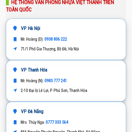
HỆ THỐNG VĂN PHÒNG NHỰA VIỆT THÀNH TRÊN
TOÀN QUỐC
VP Hà Nội
0938 806 222
Mr. Hoàng (D):
71/1 Phố Gia Thượng, Bồ Đề, Hà Nội
VP Thanh Hóa
0983 777 241
Mr. Hoàng (N):
2-10 Đại lộ Lê Lợi, P. Phú Sơn, Thanh Hóa
VP Đà Nẵng
0777 333 564
Mrs. Thúy Nga:
856 Nguyễn Phước Nguyên, Thanh Khê, Đà Nẵng