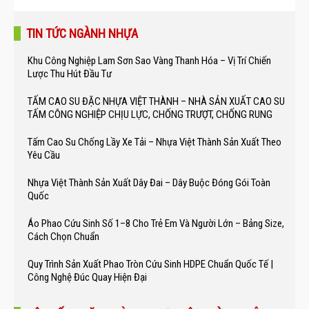
TIN TỨC NGÀNH NHỰA
Khu Công Nghiệp Lam Sơn Sao Vàng Thanh Hóa – Vị Trí Chiến
Lược Thu Hút Đầu Tư
TẤM CAO SU ĐẶC NHỰA VIỆT THÀNH – NHÀ SẢN XUẤT CAO SU
TẤM CÔNG NGHIỆP CHỊU LỰC, CHỐNG TRƯỢT, CHỐNG RUNG
Tấm Cao Su Chống Lầy Xe Tải – Nhựa Việt Thành Sản Xuất Theo
Yêu Cầu
Nhựa Việt Thành Sản Xuất Dây Đai – Dây Buộc Đóng Gói Toàn
Quốc
Áo Phao Cứu Sinh Số 1–8 Cho Trẻ Em Và Người Lớn – Bảng Size,
Cách Chọn Chuẩn
Quy Trình Sản Xuất Phao Tròn Cứu Sinh HDPE Chuẩn Quốc Tế |
Công Nghệ Đúc Quay Hiện Đại