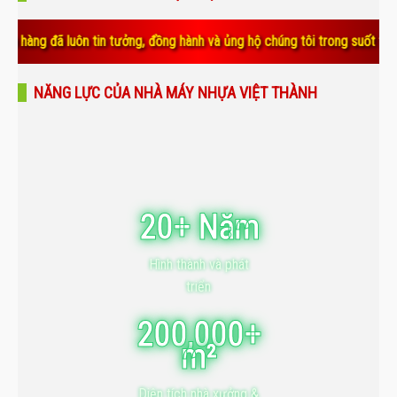
uôn tin tưởng, đồng hành và ủng hộ chúng tôi trong suốt thời gian qua.
NĂNG LỰC CỦA NHÀ MÁY NHỰA VIỆT THÀNH
20+ Năm
Hình thành và phát
triển
200,000+
m²
Diện tích nhà xưởng &