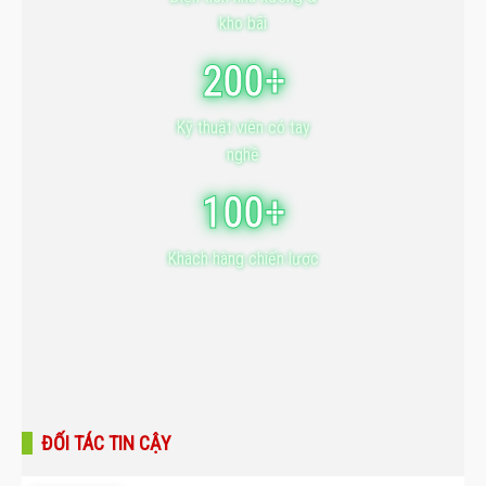
kho bãi
200+
Kỹ thuật viên có tay
nghề
100+
Khách hàng chiến lược
ĐỐI TÁC TIN CẬY