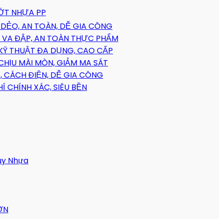
HỚT NHỰA PP
DẺO, AN TOÀN, DỄ GIA CÔNG
 VA ĐẬP, AN TOÀN THỰC PHẨM
 KỸ THUẬT ĐA DỤNG, CAO CẤP
CHỊU MÀI MÒN, GIẢM MA SÁT
 CÁCH ĐIỆN, DỄ GIA CÔNG
 CHÍNH XÁC, SIÊU BỀN
uy Nhựa
ỚN