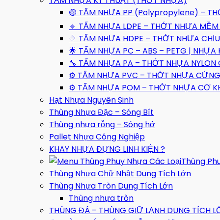
TẤM NHỰA KỸ THUẬT (THỚT NHỰA)
🟡 TẤM NHỰA PP (Polypropylene) – T
🔸 TẤM NHỰA LDPE – THỚT NHỰA MỀM 
🔷 TẤM NHỰA HDPE – THỚT NHỰA CHỊU
🌟 TẤM NHỰA PC – ABS – PETG | NHỰA
🔧 TẤM NHỰA PA – THỚT NHỰA NYLON 
⚙️ TẤM NHỰA PVC – THỚT NHỰA CỨNG,
⚙️ TẤM NHỰA POM – THỚT NHỰA CƠ KHÍ
Hạt Nhựa Nguyên Sinh
Thùng Nhựa Đặc – Sóng Bít
Thùng nhựa rỗng – Sóng hở
Pallet Nhựa Công Nghiệp
KHAY NHỰA ĐỰNG LINH KIỆN ?
Thùng Ph
Thùng Nhựa Chữ Nhật Dung Tích Lớn
Thùng Nhựa Tròn Dung Tích Lớn
Thùng nhựa tròn
THÙNG ĐÁ – THÙNG GIỮ LẠNH DUNG TÍCH L