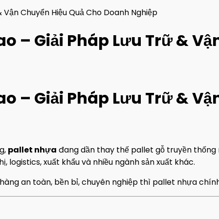
 & Vận Chuyển Hiệu Quả Cho Doanh Nghiệp
ao – Giải Pháp Lưu Trữ & V
ao – Giải Pháp Lưu Trữ & V
ng,
pallet nhựa
đang dần thay thế pallet gỗ truyền thống n
ị, logistics, xuất khẩu và nhiều ngành sản xuất khác.
ng an toàn, bền bỉ, chuyên nghiệp thì pallet nhựa chính 