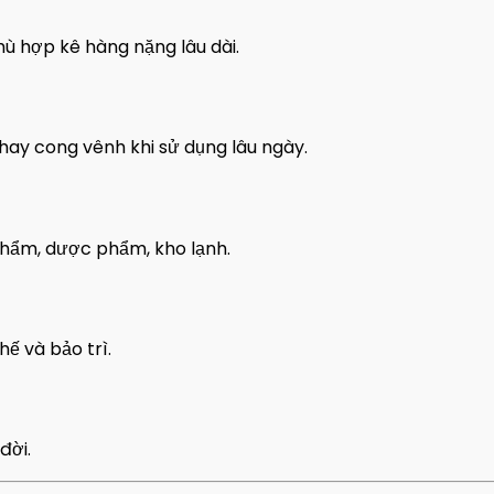
phù hợp kê hàng nặng lâu dài.
hay cong vênh khi sử dụng lâu ngày.
phẩm, dược phẩm, kho lạnh.
hế và bảo trì.
đời.