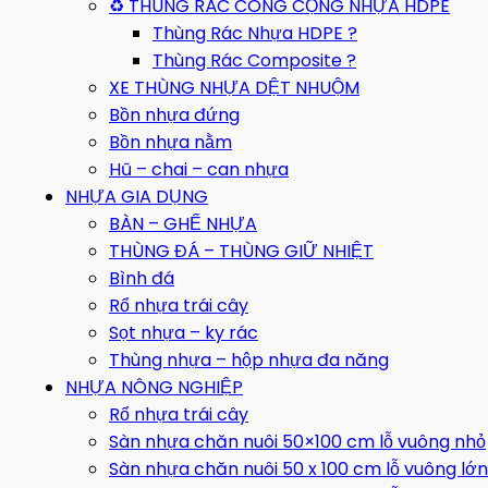
♻️ THÙNG RÁC CÔNG CỘNG NHỰA HDPE
Thùng Rác Nhựa HDPE ?
Thùng Rác Composite ?
XE THÙNG NHỰA DỆT NHUỘM
Bồn nhựa đứng
Bồn nhựa nằm
Hũ – chai – can nhựa
NHỰA GIA DỤNG
BÀN – GHẾ NHỰA
THÙNG ĐÁ – THÙNG GIỮ NHIỆT
Bình đá
Rổ nhựa trái cây
Sọt nhựa – ky rác
Thùng nhựa – hộp nhựa đa năng
NHỰA NÔNG NGHIỆP
Rổ nhựa trái cây
Sàn nhựa chăn nuôi 50×100 cm lỗ vuông nhỏ
Sàn nhựa chăn nuôi 50 x 100 cm lỗ vuông lớn