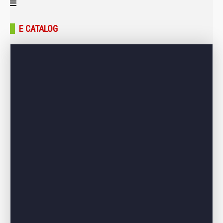
Trang chủ
E CATALOG
Giới thiệu
Sản phẩm
Bảng giá
Dự án – Công trình
Tin tức – Blog
Liên hệ