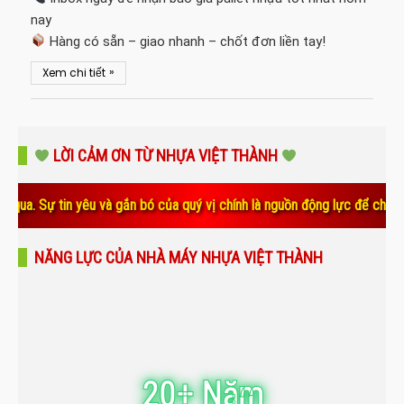
nay
Hàng có sẵn – giao nhanh – chốt đơn liền tay!
»
Xem chi tiết
LỜI CẢM ƠN TỪ NHỰA VIỆT THÀNH
ự tin yêu và gắn bó của quý vị chính là nguồn động lực để chúng tôi kh
NĂNG LỰC CỦA NHÀ MÁY NHỰA VIỆT THÀNH
20+ Năm