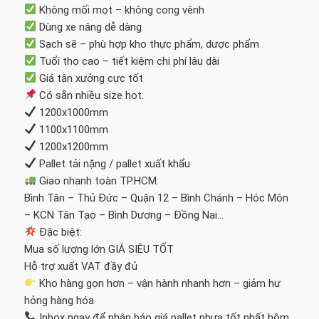
Không mối mọt – không cong vênh
Dùng xe nâng dễ dàng
Sạch sẽ – phù hợp kho thực phẩm, dược phẩm
Tuổi thọ cao – tiết kiệm chi phí lâu dài
Giá tận xưởng cực tốt
Có sẵn nhiều size hot:
1200x1000mm
1100x1100mm
1200x1200mm
Pallet tải nặng / pallet xuất khẩu
Giao nhanh toàn TP.HCM:
Bình Tân – Thủ Đức – Quận 12 – Bình Chánh – Hóc Môn
– KCN Tân Tạo – Bình Dương – Đồng Nai…
Đặc biệt:
Mua số lượng lớn GIÁ SIÊU TỐT
Hỗ trợ xuất VAT đầy đủ
Kho hàng gọn hơn – vận hành nhanh hơn – giảm hư
hỏng hàng hóa
Inbox ngay để nhận báo giá pallet nhựa tốt nhất hôm