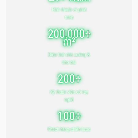
Hình thành và phát
triển
200,000+
m²
Diện tích nhà xưởng &
kho bãi
200+
Kỹ thuật viên có tay
nghề
100+
Khách hàng chiến lược