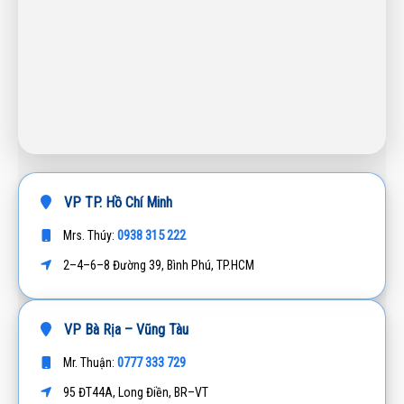
VP TP. Hồ Chí Minh
0938 315 222
Mrs. Thúy:
2–4–6–8 Đường 39, Bình Phú, TP.HCM
VP Bà Rịa – Vũng Tàu
0777 333 729
Mr. Thuận:
95 ĐT44A, Long Điền, BR–VT