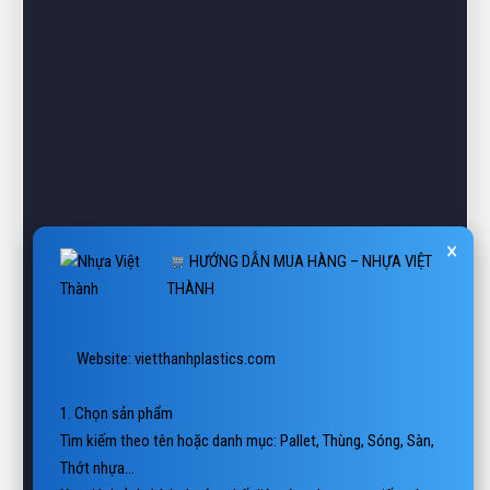
×
HƯỚNG DẪN MUA HÀNG – NHỰA VIỆT
THÀNH
 Website: vietthanhplastics.com

1. Chọn sản phẩm

Tìm kiếm theo tên hoặc danh mục: Pallet, Thùng, Sóng, Sàn, 
Thớt nhựa…

Xem hình ảnh, kích thước, chất liệu, ứng dụng trực tiếp trên 