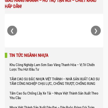
GIAO HÀNG NHANH – HỖ TRỢ TẬN NƠI – CHIẾT KHẤU
HẤP DẪN!
❮
❯
TIN TỨC NGÀNH NHỰA
Khu Công Nghiệp Lam Sơn Sao Vàng Thanh Hóa – Vị Trí Chiến
Lược Thu Hút Đầu Tư
TẤM CAO SU ĐẶC NHỰA VIỆT THÀNH – NHÀ SẢN XUẤT CAO SU
TẤM CÔNG NGHIỆP CHỊU LỰC, CHỐNG TRƯỢT, CHỐNG RUNG
Tấm Cao Su Chống Lầy Xe Tải – Nhựa Việt Thành Sản Xuất Theo
Yêu Cầu
Nhựa Việt Thành Sản Xuất Dây Đai – Dây Buộc Đóng Gói Toàn