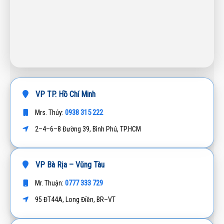
VP TP. Hồ Chí Minh
0938 315 222
Mrs. Thúy:
2–4–6–8 Đường 39, Bình Phú, TP.HCM
VP Bà Rịa – Vũng Tàu
0777 333 729
Mr. Thuận:
95 ĐT44A, Long Điền, BR–VT