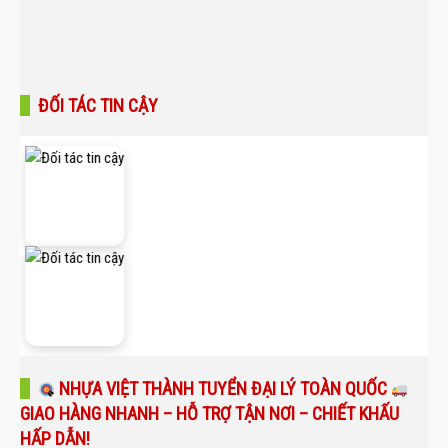
ĐỐI TÁC TIN CẬY
NHỰA VIỆT THÀNH TUYỂN ĐẠI LÝ TOÀN QUỐC
GIAO HÀNG NHANH – HỖ TRỢ TẬN NƠI – CHIẾT KHẤU
HẤP DẪN!