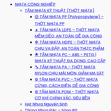
NHỰA CÔNG NGHIỆP
TẤM NHỰA KỸ THUẬT (THỚT NHỰA)
🟡 TẤM NHỰA PP (Polypropylene) –
THỚT NHỰA PP
🔸 TẤM NHỰA LDPE – THỚT NHỰA
MỀM DẺO, AN TOÀN, DỄ GIA CÔNG
🔷 TẤM NHỰA HDPE – THỚT NHỰA
CHỊU VA ĐẬP, AN TOÀN THỰC PHẨM
🌟 TẤM NHỰA PC – ABS – PETG |
NHỰA KỸ THUẬT ĐA DỤNG, CAO CẤP
🔧 TẤM NHỰA PA – THỚT NHỰA
NYLON CHỊU MÀI MÒN, GIẢM MA SÁT
⚙️ TẤM NHỰA PVC – THỚT NHỰA
CỨNG, CÁCH ĐIỆN, DỄ GIA CÔNG
⚙️ TẤM NHỰA POM – THỚT NHỰA
CƠ KHÍ CHÍNH XÁC, SIÊU BỀN
Hạt Nhựa Nguyên Sinh
Thùng Nhựa Đặc – Sóng Bít