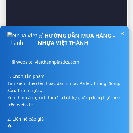
×
🛒 HƯỚNG DẪN MUA HÀNG –
NHỰA VIỆT THÀNH
🌐 Website: vietthanhplastics.com

1. Chọn sản phẩm

Tìm kiếm theo tên hoặc danh mục: Pallet, Thùng, Sóng, 
Sàn, Thớt nhựa…

Xem hình ảnh, kích thước, chất liệu, ứng dụng trực tiếp 
trên website.

2. Liên hệ báo giá

📲 Hotline/Zalo: 0938 806 222

📨 Email: vietth