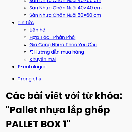
Sàn Nhựa Chăn Nuôi 40×55 cm
Sàn Nhựa Chăn Nuôi 40×40 cm
Sàn Nhựa Chăn Nuôi 50×60 cm
Tin tức
Liên hệ
Hợp Tác- Phân Phối
Gia Công Nhựa Theo Yêu Cầu
🛒Hướng dẫn mua hàng
Khuyến mại
E-catalogue
Trang chủ
Các bài viết với từ khóa:
"Pallet nhựa lắp ghép
PALLET BOX 1"