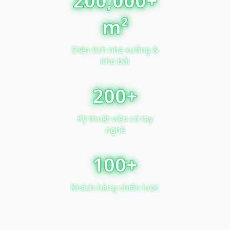
m²
Diện tích nhà xưởng &
kho bãi
200+
Kỹ thuật viên có tay
nghề
100+
Khách hàng chiến lược