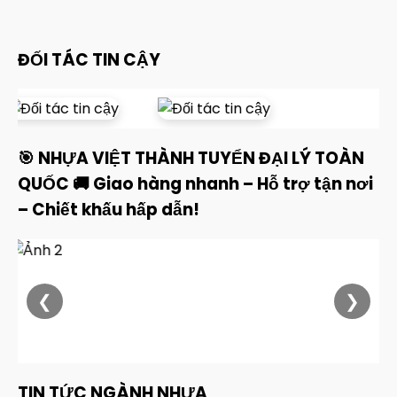
ĐỐI TÁC TIN CẬY
🎯 NHỰA VIỆT THÀNH TUYỂN ĐẠI LÝ TOÀN
QUỐC 🚚 Giao hàng nhanh – Hỗ trợ tận nơi
– Chiết khấu hấp dẫn!
❮
❯
TIN TỨC NGÀNH NHỰA