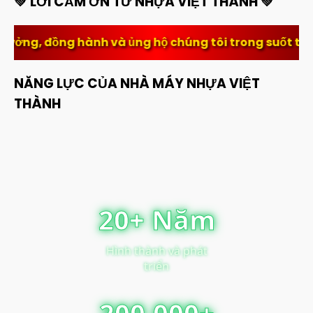
💚 LỜI CẢM ƠN TỪ NHỰA VIỆT THÀNH 💚
h và ủng hộ chúng tôi trong suốt thời gian qua. Sự t
NĂNG LỰC CỦA NHÀ MÁY NHỰA VIỆT
THÀNH
20+ Năm
Hình thành và phát
triển
200,000+