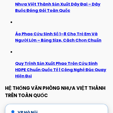
Nhựa Việt Thành Sản Xuất Dây Đai – Dây
Buộc Đóng Gói Toàn Quốc
Áo Phao Cứu Sinh Số 1–8 Cho Trẻ Em Và
Người Lớn – Bảng Size, Cách Chọn Chuẩn
Quy Trình Sản Xuất Phao Tròn Cứu Sinh
HDPE Chuẩn Quốc Tế | Công Nghệ Đúc Quay
Hiện Đại
HỆ THỐNG VĂN PHÒNG NHỰA VIỆT THÀNH
TRÊN TOÀN QUỐC
VP Hà Nội