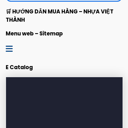
🛒 HƯỚNG DẪN MUA HÀNG – NHỰA VIỆT
THÀNH
Menu web – Sitemap
Trang chủ
E Catalog
Giới thiệu
Sản phẩm
Bảng giá
Dự án – Công trình
Tin tức – Blog