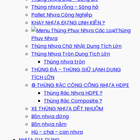
Thùng nhựa rỗng – Sóng hở
Pallet Nhựa Công Nghiệp
KHAY NHỰA ĐỰNG LINH KIỆN ?
Thùng
Phuy Nhựa
Thùng Nhựa Chữ Nhật Dung Tích Lớn
Thùng Nhựa Tròn Dung Tích Lớn
Thùng nhựa tròn
THÙNG ĐÁ – THÙNG GIỮ LẠNH DUNG
TÍCH LỚN
♻️ THÙNG RÁC CÔNG CỘNG NHỰA HDPE
Thùng Rác Nhựa HDPE ?
Thùng Rác Composite ?
XE THÙNG NHỰA DỆT NHUỘM
Bồn nhựa đứng
Bồn nhựa nằm
Hũ – chai – can nhựa
NHỰA GIA DỤNG