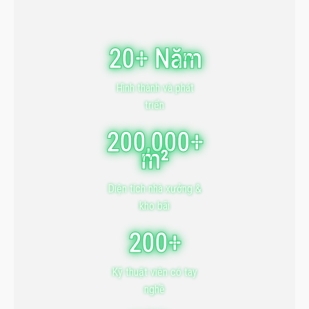
20+ Năm
Hình thành và phát
triển
200,000+
m²
Diện tích nhà xưởng &
kho bãi
200+
Kỹ thuật viên có tay
nghề