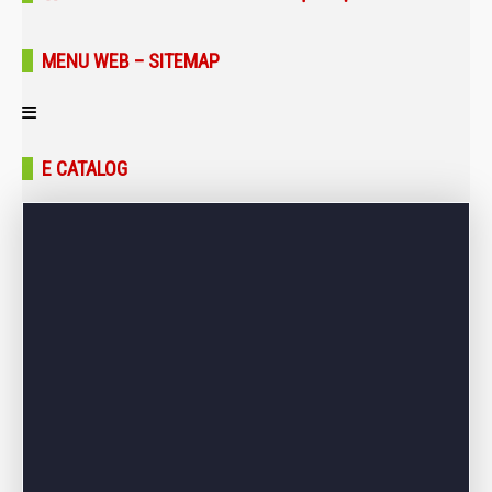
MENU WEB – SITEMAP
Trang chủ
E CATALOG
Giới thiệu
Sản phẩm
Bảng giá
Dự án – Công trình
Tin tức – Blog
Liên hệ