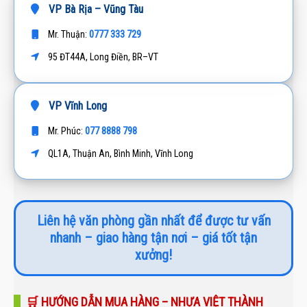
VP Bà Rịa – Vũng Tàu
0777 333 729
Mr. Thuận:
95 ĐT44A, Long Điền, BR–VT
VP Vĩnh Long
077 8888 798
Mr. Phúc:
QL1A, Thuận An, Bình Minh, Vĩnh Long
Liên hệ văn phòng gần nhất để được tư vấn
nhanh – giao hàng tận nơi – giá tốt tận
xưởng!
🛒 HƯỚNG DẪN MUA HÀNG – NHỰA VIỆT THÀNH