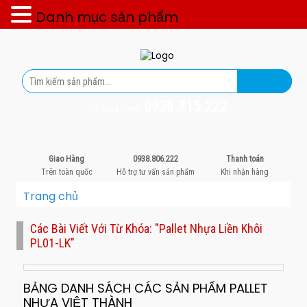
Danh mục sản phẩm
0938.315.222
Gọi mua hàng:
Giao Hàng
0938.806.222
Thanh toán
Trên toàn quốc
Hỗ trợ tư vấn sản phẩm
Khi nhận hàng
Trang chủ
Các Bài Viết Với Từ Khóa: "Pallet Nhựa Liền Khôi
PL01-LK"
BẢNG DANH SÁCH CÁC SẢN PHẨM PALLET
NHỰA VIỆT THÀNH