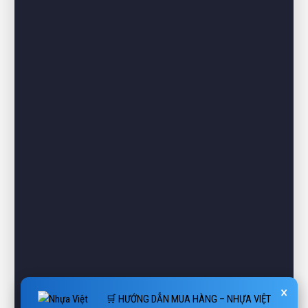
×
🛒 HƯỚNG DẪN MUA HÀNG – NHỰA VIỆT
THÀNH