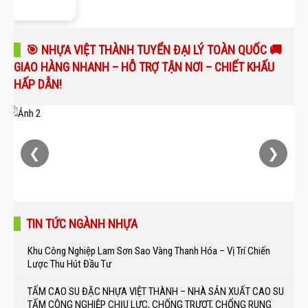
🎯 NHỰA VIỆT THÀNH TUYỂN ĐẠI LÝ TOÀN QUỐC 🚚
GIAO HÀNG NHANH – HỖ TRỢ TẬN NƠI – CHIẾT KHẤU
HẤP DẪN!
❮
❯
TIN TỨC NGÀNH NHỰA
Khu Công Nghiệp Lam Sơn Sao Vàng Thanh Hóa – Vị Trí Chiến
Lược Thu Hút Đầu Tư
TẤM CAO SU ĐẶC NHỰA VIỆT THÀNH – NHÀ SẢN XUẤT CAO SU
TẤM CÔNG NGHIỆP CHỊU LỰC, CHỐNG TRƯỢT, CHỐNG RUNG