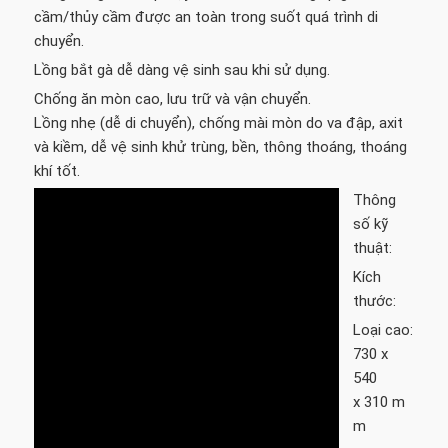
cầm/thủy cầm được an toàn trong suốt quá trình di
chuyển.
Lồng bắt gà dễ dàng vệ sinh sau khi sử dụng.
Chống ăn mòn cao, lưu trữ và vận chuyển.
Lồng nhẹ (dễ di chuyển), chống mài mòn do va đập, axit
và kiềm, dễ vệ sinh khử trùng, bền, thông thoáng, thoáng
khí tốt.
Thông
số kỹ
thuật:
Kích
thước:
Loại cao:
730 x
540
x 310 m
m