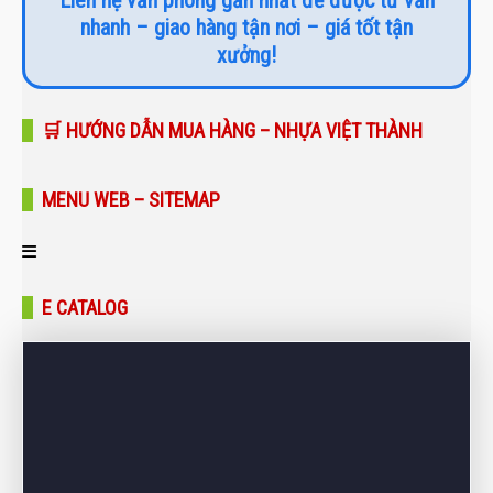
Liên hệ văn phòng gần nhất để được tư vấn
nhanh – giao hàng tận nơi – giá tốt tận
xưởng!
🛒 HƯỚNG DẪN MUA HÀNG – NHỰA VIỆT THÀNH
MENU WEB – SITEMAP
Trang chủ
E CATALOG
Giới thiệu
Sản phẩm
Bảng giá