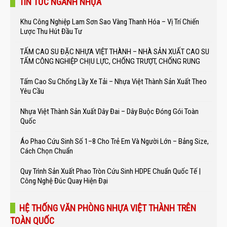
TIN TỨC NGÀNH NHỰA
Khu Công Nghiệp Lam Sơn Sao Vàng Thanh Hóa – Vị Trí Chiến
Lược Thu Hút Đầu Tư
TẤM CAO SU ĐẶC NHỰA VIỆT THÀNH – NHÀ SẢN XUẤT CAO SU
TẤM CÔNG NGHIỆP CHỊU LỰC, CHỐNG TRƯỢT, CHỐNG RUNG
Tấm Cao Su Chống Lầy Xe Tải – Nhựa Việt Thành Sản Xuất Theo
Yêu Cầu
Nhựa Việt Thành Sản Xuất Dây Đai – Dây Buộc Đóng Gói Toàn
Quốc
Áo Phao Cứu Sinh Số 1–8 Cho Trẻ Em Và Người Lớn – Bảng Size,
Cách Chọn Chuẩn
Quy Trình Sản Xuất Phao Tròn Cứu Sinh HDPE Chuẩn Quốc Tế |
Công Nghệ Đúc Quay Hiện Đại
HỆ THỐNG VĂN PHÒNG NHỰA VIỆT THÀNH TRÊN
TOÀN QUỐC