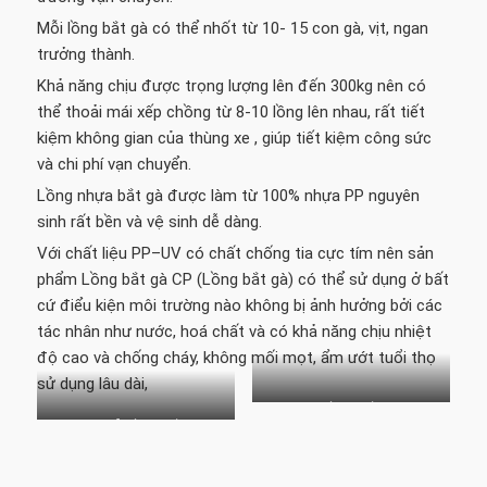
Mỗi lồng bắt gà có thể nhốt từ 10- 15 con gà, vịt, ngan
trưởng thành.
Khả năng chịu được trọng lượng lên đến 300kg nên có
thể thoải mái xếp chồng từ 8-10 lồng lên nhau, rất tiết
kiệm không gian của thùng xe , giúp tiết kiệm công sức
và chi phí vạn chuyển.
Lồng nhựa bắt gà được làm từ 100% nhựa PP nguyên
sinh rất bền và vệ sinh dễ dàng.
Với chất liệu PP–UV có chất chống tia cực tím nên sản
phẩm Lồng bắt gà CP (Lồng bắt gà) có thể sử dụng ở bất
cứ điểu kiện môi trường nào không bị ảnh hưởng bởi các
tác nhân như nước, hoá chất và có khả năng chịu nhiệt
độ cao và chống cháy, không mối mọt, ẩm ướt tuổi thọ
sử dụng lâu dài,
lòng gà
xe tải lòng gà