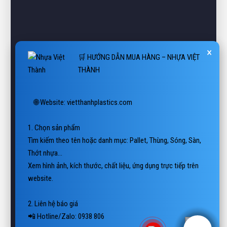
×
🛒 HƯỚNG DẪN MUA HÀNG – NHỰA VIỆT
THÀNH
🌐 Website: vietthanhplastics.com

1. Chọn sản phẩm

Tìm kiếm theo tên hoặc danh mục: Pallet, Thùng, Sóng, Sàn, 
Thớt nhựa…

Xem hình ảnh, kích thước, chất liệu, ứng dụng trực tiếp trên 
website.

2. Liên hệ báo giá

📲 Hotline/Zalo: 0938 806 222

📨 Email: vietthanhplastics@gmail