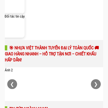
🎯 NHỰA VIỆT THÀNH TUYỂN ĐẠI LÝ TOÀN QUỐC 🚚
GIAO HÀNG NHANH – HỖ TRỢ TẬN NƠI – CHIẾT KHẤU
HẤP DẪN!
❮
❯