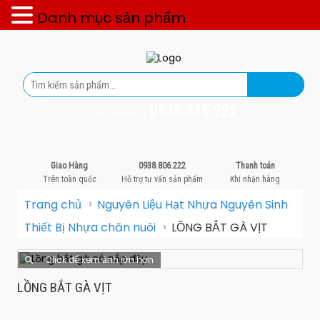
Danh mục sản phẩm
0938.315.222
Gọi mua hàng:
Giao Hàng
0938.806.222
Thanh toán
Trên toàn quốc
Hỗ trợ tư vấn sản phẩm
Khi nhận hàng
›
Trang chủ
Nguyên Liệu Hạt Nhựa Nguyên Sinh
›
Thiết Bị Nhựa chăn nuôi
LỒNG BẮT GÀ VỊT
Click để xem ảnh lớn hơn
LỒNG BẮT GÀ VỊT