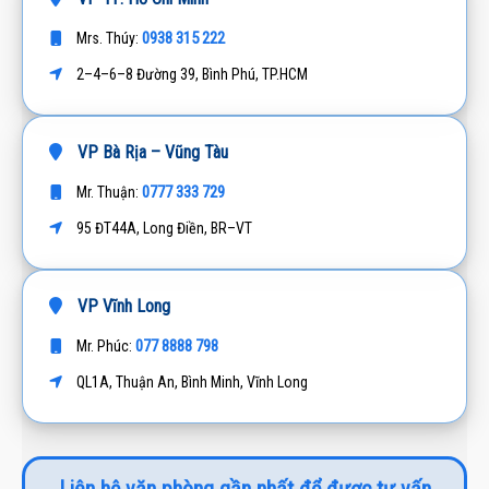
0938 315 222
Mrs. Thúy:
2–4–6–8 Đường 39, Bình Phú, TP.HCM
VP Bà Rịa – Vũng Tàu
0777 333 729
Mr. Thuận:
95 ĐT44A, Long Điền, BR–VT
VP Vĩnh Long
077 8888 798
Mr. Phúc:
QL1A, Thuận An, Bình Minh, Vĩnh Long