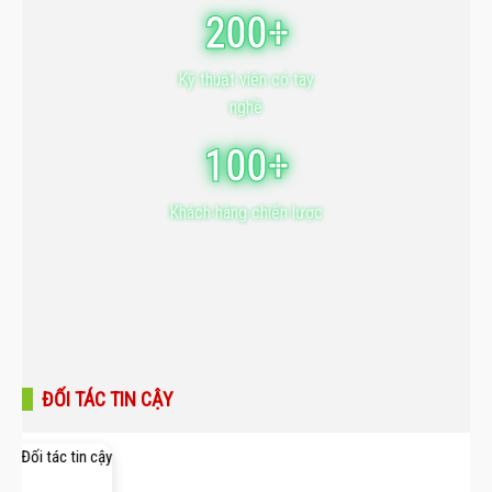
200+
Kỹ thuật viên có tay
nghề
100+
Khách hàng chiến lược
ĐỐI TÁC TIN CẬY