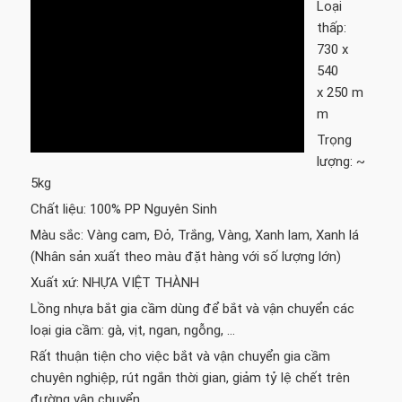
Loại
thấp:
730 x
540
x 250 m
m
Trọng
lượng: ~
5kg
Chất liệu: 100% PP Nguyên Sinh
Màu sắc: Vàng cam, Đỏ, Trắng, Vàng, Xanh lam, Xanh lá
(Nhân sản xuất theo màu đặt hàng với số lượng lớn)
Xuất xứ: NHỰA VIỆT THÀNH
Lồng nhựa bắt gia cầm dùng để bắt và vận chuyển các
loại gia cầm: gà, vịt, ngan, ngỗng, …
Rất thuận tiện cho việc bắt và vận chuyển gia cầm
chuyên nghiệp, rút ngắn thời gian, giảm tỷ lệ chết trên
đường vận chuyển.