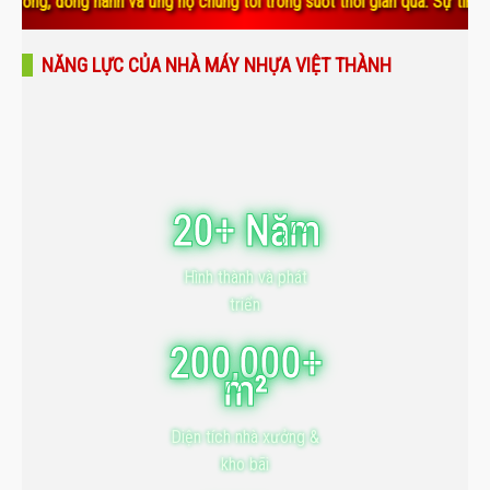
g hành và ủng hộ chúng tôi trong suốt thời gian qua. Sự tin yêu và gắn
NĂNG LỰC CỦA NHÀ MÁY NHỰA VIỆT THÀNH
20+ Năm
Hình thành và phát
triển
200,000+
m²
Diện tích nhà xưởng &
kho bãi